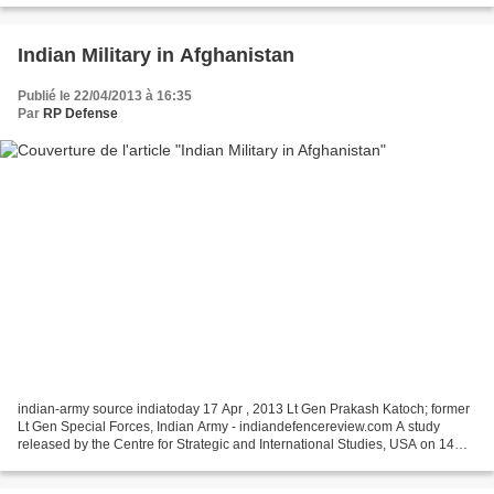
Indian Military in Afghanistan
Publié le 22/04/2013 à 16:35
Par
RP Defense
indian-army source indiatoday 17 Apr , 2013 Lt Gen Prakash Katoch; former
Lt Gen Special Forces, Indian Army - indiandefencereview.com A study
released by the Centre for Strategic and International Studies, USA on 14
Jan 2013 has totaled the direct spending...