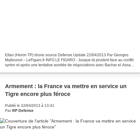
Eitan (Heron TP) drone source Defense Update 22/04/2013 Par Georges
Malbrunot – LeFigaro.fr INFO LE FIGARO - Jusque-là prudent face au conflit
syrien et après une tentative avortée de négociations avec Bachar el-Assad,
le roi Abdallah II a mis deux couloirs...
Armement : la France va mettre en service un
Tigre encore plus féroce
Publié le 22/04/2013 à 13:41
Par
RP Defense