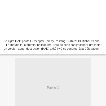
Le Tigre HAD photo Eurocopter Thierry Rostang 19/04/2013 Michel Cabirol
– LaTribune.fr Le premier hélicoptère Tigre de série construit par Eurocopter
en version appui-destruction (HAD) a été livré ce vendredi à la Délégation
générale de l'armement (DGA)....
Publicité