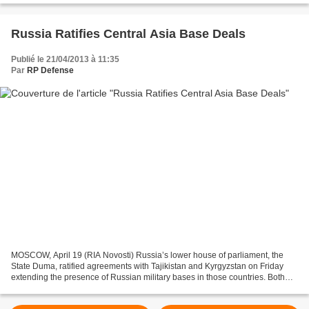
Russia Ratifies Central Asia Base Deals
Publié le 21/04/2013 à 11:35
Par
RP Defense
MOSCOW, April 19 (RIA Novosti) Russia’s lower house of parliament, the
State Duma, ratified agreements with Tajikistan and Kyrgyzstan on Friday
extending the presence of Russian military bases in those countries. Both
bases are seen by Moscow as a bulwark...