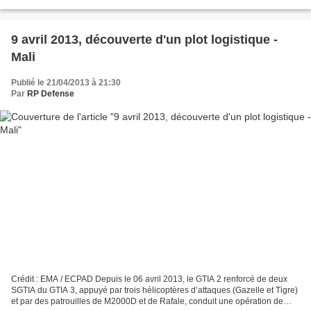
la force Epervier, armé par le...
9 avril 2013, découverte d'un plot logistique -
Mali
Publié le 21/04/2013 à 21:30
Par
RP Defense
Crédit : EMA / ECPAD Depuis le 06 avril 2013, le GTIA 2 renforcé de deux
SGTIA du GTIA 3, appuyé par trois hélicoptères d’attaques (Gazelle et Tigre)
et par des patrouilles de M2000D et de Rafale, conduit une opération de