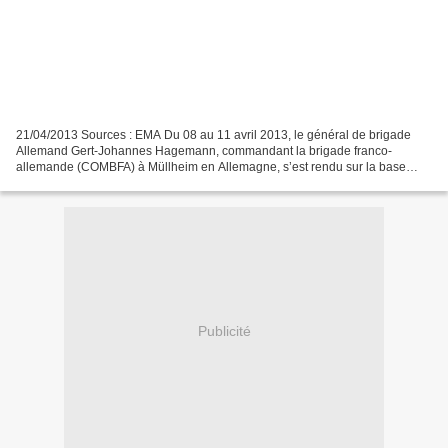
21/04/2013 Sources : EMA Du 08 au 11 avril 2013, le général de brigade
Allemand Gert-Johannes Hagemann, commandant la brigade franco-
allemande (COMBFA) à Müllheim en Allemagne, s’est rendu sur la base
aérienne 172 sergent-chef Adji Kosseï de N’Djamena,...
Publicité