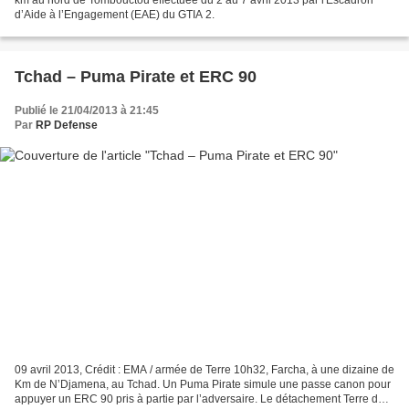
km au nord de Tombouctou effectuée du 2 au 7 avril 2013 par l'Escadron
d’Aide à l’Engagement (EAE) du GTIA 2.
Tchad – Puma Pirate et ERC 90
Publié le 21/04/2013 à 21:45
Par
RP Defense
09 avril 2013, Crédit : EMA / armée de Terre 10h32, Farcha, à une dizaine de
Km de N’Djamena, au Tchad. Un Puma Pirate simule une passe canon pour
appuyer un ERC 90 pris à partie par l’adversaire. Le détachement Terre de