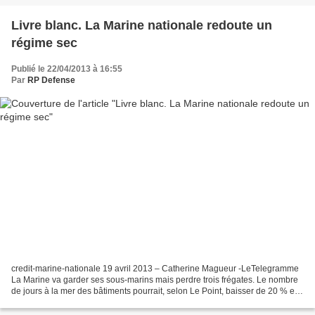
Livre blanc. La Marine nationale redoute un
régime sec
Publié le 22/04/2013 à 16:55
Par
RP Defense
credit-marine-nationale 19 avril 2013 – Catherine Magueur -LeTelegramme
La Marine va garder ses sous-marins mais perdre trois frégates. Le nombre
de jours à la mer des bâtiments pourrait, selon Le Point, baisser de 20 % en
2014, de 50 % en 2015. Comment...