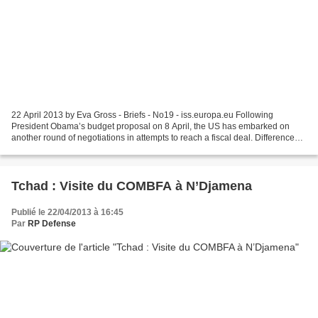
22 April 2013 by Eva Gross - Briefs - No19 - iss.europa.eu Following
President Obama’s budget proposal on 8 April, the US has embarked on
another round of negotiations in attempts to reach a fiscal deal. Differences
between the two sides (Democrats insist...
Tchad : Visite du COMBFA à N’Djamena
Publié le 22/04/2013 à 16:45
Par
RP Defense