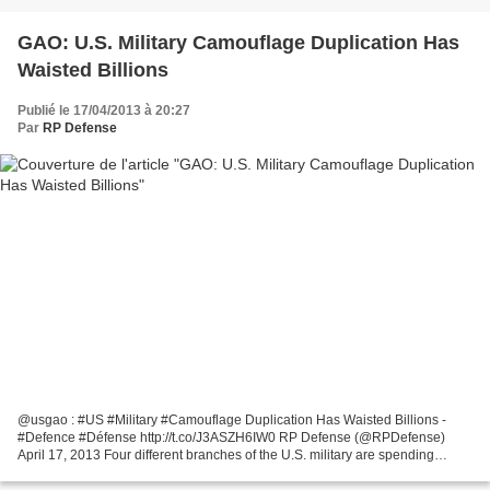
GAO: U.S. Military Camouflage Duplication Has
Waisted Billions
Publié le 17/04/2013 à 20:27
Par
RP Defense
@usgao : #US #Military #Camouflage Duplication Has Waisted Billions -
#Defence #Défense http://t.co/J3ASZH6IW0 RP Defense (@RPDefense)
April 17, 2013 Four different branches of the U.S. military are spending
millions of dollars to equip troops with combat...