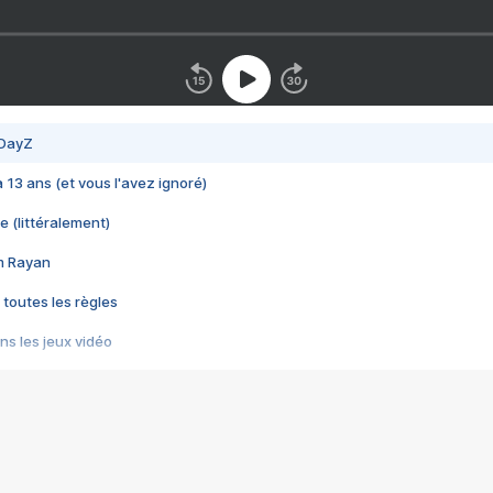
 DayZ
 a 13 ans (et vous l'avez ignoré)
e (littéralement)
im Rayan
 toutes les règles
s les jeux vidéo
us choquant de Rockstar ? - Le scandale BULLY
e plus moche de Steam
du RÊVE tourne au CAUCHEMAR