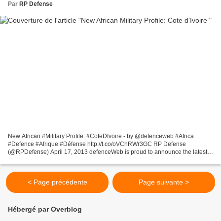
Par
RP Defense
New African #Military Profile: #CoteDIvoire - by @defenceweb #Africa
#Defence #Afrique #Défense http://t.co/oVChRWr3GC RP Defense
(@RPDefense) April 17, 2013 defenceWeb is proud to announce the latest
addition to our portal on African Militaries: a profile...
< Page précédente
Page suivante >
Hébergé par Overblog