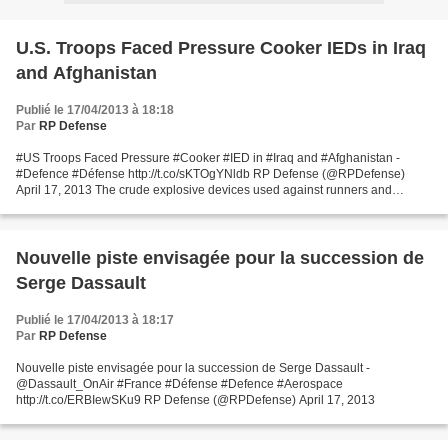
U.S. Troops Faced Pressure Cooker IEDs in Iraq
and Afghanistan
Publié le 17/04/2013 à 18:18
Par
RP Defense
#US Troops Faced Pressure #Cooker #IED in #Iraq and #Afghanistan -
#Defence #Défense http://t.co/sKTOgYNldb RP Defense (@RPDefense)
April 17, 2013 The crude explosive devices used against runners and
spectators at the Boston Marathon were similar to the...
Nouvelle piste envisagée pour la succession de
Serge Dassault
Publié le 17/04/2013 à 18:17
Par
RP Defense
Nouvelle piste envisagée pour la succession de Serge Dassault -
@Dassault_OnAir #France #Défense #Defence #Aerospace
http://t.co/ERBIewSKu9 RP Defense (@RPDefense) April 17, 2013