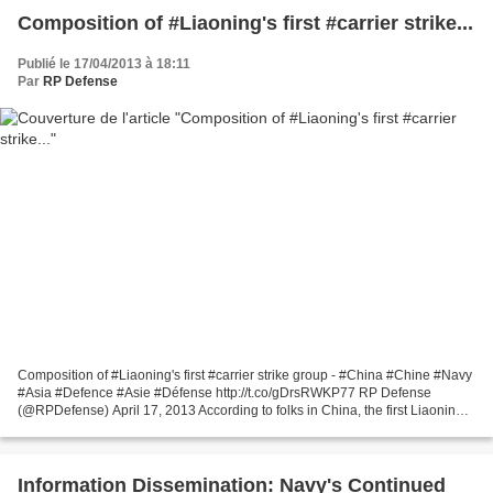
Composition of #Liaoning's first #carrier strike...
Publié le 17/04/2013 à 18:11
Par
RP Defense
Composition of #Liaoning's first #carrier strike group - #China #Chine #Navy
#Asia #Defence #Asie #Défense http://t.co/gDrsRWKP77 RP Defense
(@RPDefense) April 17, 2013 According to folks in China, the first Liaoning
carrier strike group is composite...
Information Dissemination: Navy's Continued