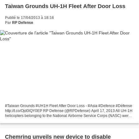
Taiwan Grounds UH-1H Fleet After Door Loss
Publié le 17/04/2013 à 18:16
Par
RP Defense
#Taiwan Grounds #UH1H Fleet After Door Loss - #Asia #Defence #Défense
http://t.co/Ojd0lQY0EP RP Defense (@RPDefense) April 17, 2013 All UH-1H
helicopters belonging to the National Airborne Service Corps (NASC) were
grounded for inspection on Monday after...
Chemring unveils new device to disable