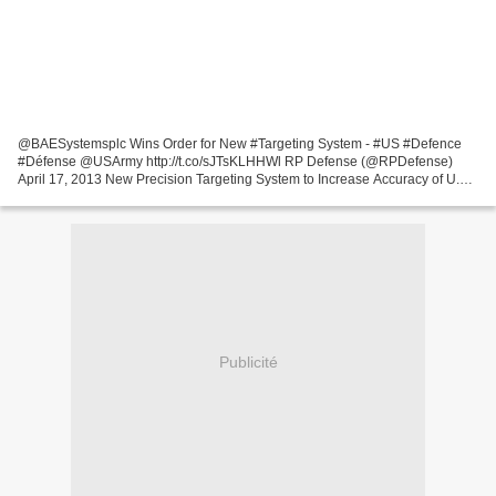
@BAESystemsplc Wins Order for New #Targeting System - #US #Defence
#Défense @USArmy http://t.co/sJTsKLHHWl RP Defense (@RPDefense)
April 17, 2013 New Precision Targeting System to Increase Accuracy of U.S.
Army's Threat Detection and Response Capabilities...
Publicité