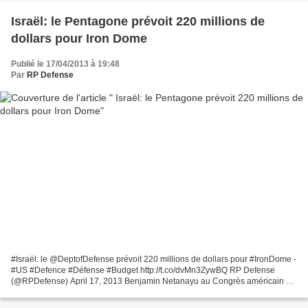
Israël: le Pentagone prévoit 220 millions de
dollars pour Iron Dome
Publié le 17/04/2013 à 19:48
Par
RP Defense
#Israël: le @DeptofDefense prévoit 220 millions de dollars pour #IronDome -
#US #Defence #Défense #Budget http://t.co/dvMn3ZywBQ RP Defense
(@RPDefense) April 17, 2013 Benjamin Netanayu au Congrès américain en
2011 Dans le budget présenté pour l'exercice...