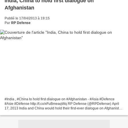
India, China to hold first dialogue on
Afghanistan
Publié le 17/04/2013 à 19:15
Par
RP Defense
#India , #China to hold first dialogue on #Afghanistan - #Asia #Defence
#Asie #Défense http://t.co/xFuBmeaqWq RP Defense (@RPDefense) April
17, 2013 India and China would hold their first-ever dialogue on Afghanistan
here tomorrow aiming to cooperate...