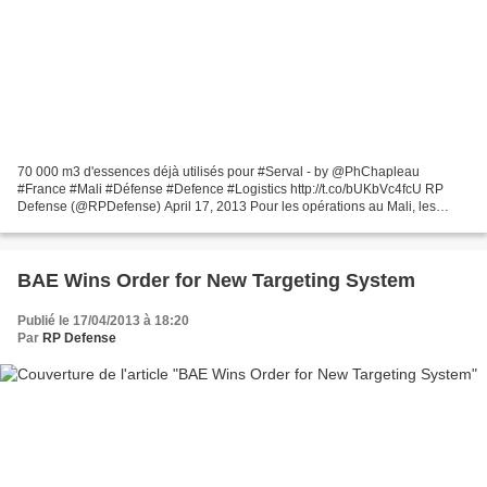
70 000 m3 d'essences déjà utilisés pour #Serval - by @PhChapleau
#France #Mali #Défense #Defence #Logistics http://t.co/bUKbVc4fcU RP
Defense (@RPDefense) April 17, 2013 Pour les opérations au Mali, les
forces françaises ont besoin de carburéacteur et...
BAE Wins Order for New Targeting System
Publié le 17/04/2013 à 18:20
Par
RP Defense