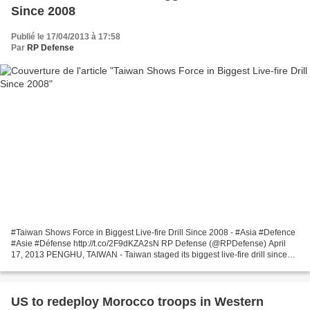
Since 2008
Publié le 17/04/2013 à 17:58
Par
RP Defense
#Taiwan Shows Force in Biggest Live-fire Drill Since 2008 - #Asia #Defence
#Asie #Défense http://t.co/2F9dKZA2sN RP Defense (@RPDefense) April
17, 2013 PENGHU, TAIWAN - Taiwan staged its biggest live-fire drill since
2008 Wednesday in an operation involving...
US to redeploy Morocco troops in Western