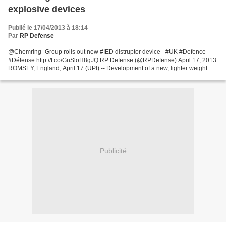
explosive devices
Publié le 17/04/2013 à 18:14
Par
RP Defense
@Chemring_Group rolls out new #IED distruptor device - #UK #Defence
#Défense http://t.co/GnSloH8gJQ RP Defense (@RPDefense) April 17, 2013
ROMSEY, England, April 17 (UPI) -- Development of a new, lighter weight
water-jet disruptor for disabling explosive...
Publicité