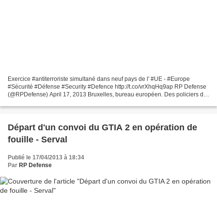
Exercice #antiterroriste simultané dans neuf pays de l' #UE - #Europe
#Sécurité #Défense #Security #Defence http://t.co/vrXhqHq9ap RP Defense
(@RPDefense) April 17, 2013 Bruxelles, bureau européen. Des policiers de
l'antiterrorisme de neuf pays de l'...
Départ d'un convoi du GTIA 2 en opération de
fouille - Serval
Publié le 17/04/2013 à 18:34
Par
RP Defense