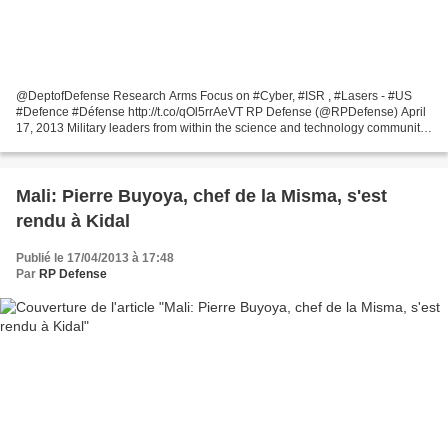
@DeptofDefense Research Arms Focus on #Cyber, #ISR , #Lasers - #US
#Defence #Défense http://t.co/qOl5rrAeVT RP Defense (@RPDefense) April
17, 2013 Military leaders from within the science and technology community
told lawmakers Tuesday on Capitol Hill...
Mali: Pierre Buyoya, chef de la Misma, s'est
rendu à Kidal
Publié le 17/04/2013 à 17:48
Par
RP Defense