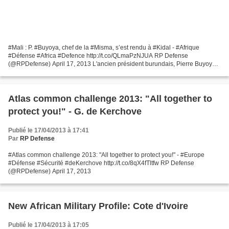
#Mali : P. #Buyoya, chef de la #Misma, s’est rendu à #Kidal - #Afrique
#Défense #Africa #Defence http://t.co/QLmaPzNJUA RP Defense
(@RPDefense) April 17, 2013 L'ancien président burundais, Pierre Buyoya,
chef de la Misma, s'est rendu mardi 16 avril à...
Atlas common challenge 2013: "All together to
protect you!" - G. de Kerchove
Publié le 17/04/2013 à 17:41
Par
RP Defense
#Atlas common challenge 2013: "All together to protect you!" - #Europe
#Défense #Sécurité #deKerchove http://t.co/8qX4fTltfw RP Defense
(@RPDefense) April 17, 2013
New African Military Profile: Cote d'Ivoire
Publié le 17/04/2013 à 17:05