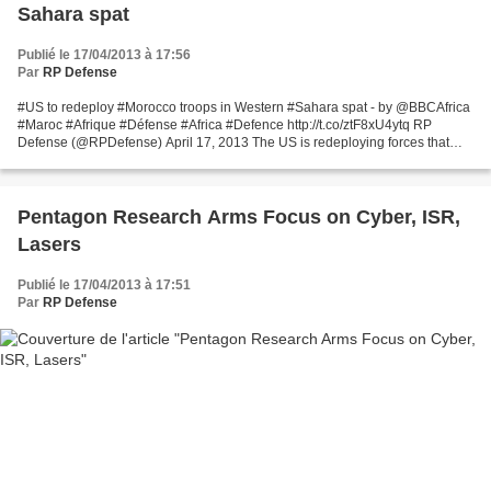
Sahara spat
Publié le 17/04/2013 à 17:56
Par
RP Defense
#US to redeploy #Morocco troops in Western #Sahara spat - by @BBCAfrica
#Maroc #Afrique #Défense #Africa #Defence http://t.co/ztF8xU4ytq RP
Defense (@RPDefense) April 17, 2013 The US is redeploying forces that
were meant to take part in joint military...
Pentagon Research Arms Focus on Cyber, ISR,
Lasers
Publié le 17/04/2013 à 17:51
Par
RP Defense