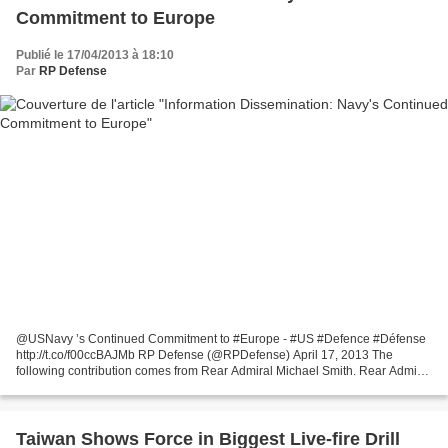
Commitment to Europe
Publié le 17/04/2013 à 18:10
Par
RP Defense
@USNavy ’s Continued Commitment to #Europe - #US #Defence #Défense
http://t.co/f00ccBAJMb RP Defense (@RPDefense) April 17, 2013 The
following contribution comes from Rear Admiral Michael Smith. Rear Admiral
Michael E. Smith is Director, Strategy and...
Taiwan Shows Force in Biggest Live-fire Drill