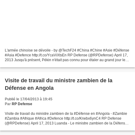
L'armée chinoise se dévoile - by @TechF24 #China #Chine #Asie #Défense
#Asia #Defence http://t.co/YcaViXtsEn RP Defense (@RPDefense) April 17,
2013 Jusqu'à présent, Pékin n'était pas connu pour étaler au grand jour les
détails de sa force de frappe militaire....
Visite de travail du ministre zambien de la
Défense en Angola
Publié le 17/04/2013 à 19:45
Par
RP Defense
Visite de travail du ministre zambien de la #Défense en #Angola - #Zambie
#Zambia #Afrique #Africa #Defence http://t.co/Krwbx6ynC4 RP Defense
(@RPDefense) April 17, 2013 Luanda - Le ministre zambien de la Défense,
Geoffrey Bwalya Mwamba, est arrivé mercredi,...