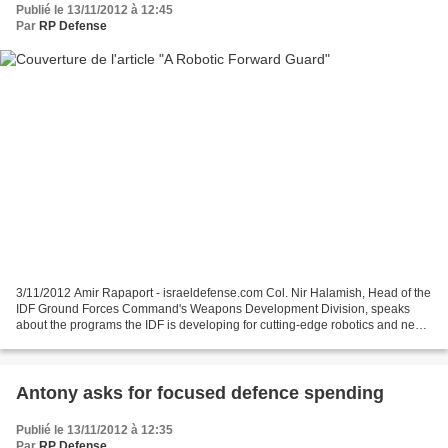
Publié le 13/11/2012 à 12:45
Par
RP Defense
3/11/2012 Amir Rapaport - israeldefense.com Col. Nir Halamish, Head of the
IDF Ground Forces Command's Weapons Development Division, speaks
about the programs the IDF is developing for cutting-edge robotics and new
developments on the verge of significant...
Antony asks for focused defence spending
Publié le 13/11/2012 à 12:35
Par
RP Defense