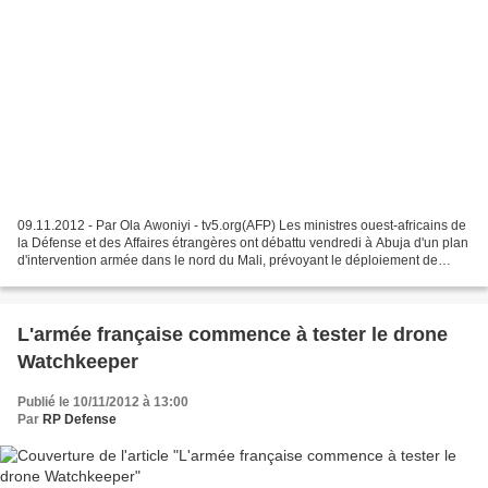
09.11.2012 - Par Ola Awoniyi - tv5.org(AFP) Les ministres ouest-africains de
la Défense et des Affaires étrangères ont débattu vendredi à Abuja d'un plan
d'intervention armée dans le nord du Mali, prévoyant le déploiement de
5.500 soldats dont une partie...
L'armée française commence à tester le drone
Watchkeeper
Publié le 10/11/2012 à 13:00
Par
RP Defense