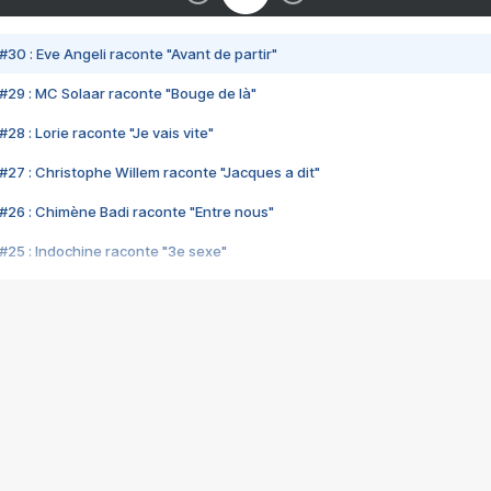
#30 : Eve Angeli raconte "Avant de partir"
#29 : MC Solaar raconte "Bouge de là"
28 : Lorie raconte "Je vais vite"
#27 : Christophe Willem raconte "Jacques a dit"
#26 : Chimène Badi raconte "Entre nous"
#25 : Indochine raconte "3e sexe"
#24 : Zaho raconte "C'est chelou"
#23 : Patrick Bruel raconte "Au café des délices"
#22 : Kyo raconte "Le chemin"
#21 : Nolwenn Leroy raconte "Cassé"
#20 : Patrick Hernandez raconte "Born to be alive"
#19 : Lorie raconte "Près de moi"