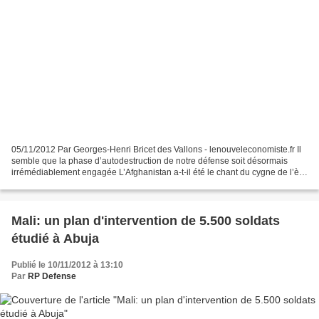
05/11/2012 Par Georges-Henri Bricet des Vallons - lenouveleconomiste.fr Il
semble que la phase d’autodestruction de notre défense soit désormais
irrémédiablement engagée L’Afghanistan a-t-il été le chant du cygne de l’ère
des opérations extérieures de...
Mali: un plan d'intervention de 5.500 soldats
étudié à Abuja
Publié le 10/11/2012 à 13:10
Par
RP Defense