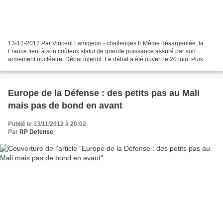
13-11-2012 Par Vincent Lamigeon - challenges.fr Même désargentée, la
France tient à son coûteux statut de grande puissance assuré par son
armement nucléaire. Débat interdit. Le débat a été ouvert le 20 juin. Puis
clos début juillet. Le 20 juin dernier...
Europe de la Défense : des petits pas au Mali
mais pas de bond en avant
Publié le 13/11/2012 à 20:02
Par
RP Defense