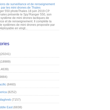
ions de surveillance et de renseignement
 par les mini drones de Thales
er 550 photoThales 18 juin 2019 CP
hales présente le Spy’Ranger 550, son
système de mini drones tactiques de
nce et de renseignement. Il complète la
 systèmes de mini drones proposée par
éployable en vingt...
ories
(20241)
(18989)
14639)
9884)
cific
(8460)
erica
(8252)
 Maghreb
(7157)
iddle East
(6838)