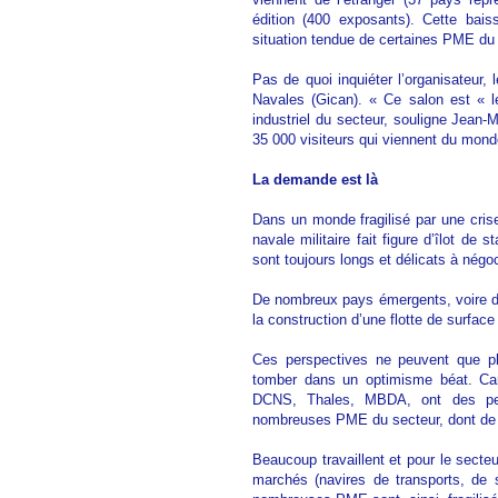
édition (400 exposants). Cette bais
situation tendue de certaines PME du 
Pas de quoi inquiéter l’organisateur,
Navales (Gican). « Ce salon est « l
industriel du secteur, souligne Jean-
35 000 visiteurs qui viennent du monde
La demande est là
Dans un monde fragilisé par une crise 
navale militaire fait figure d’îlot de 
sont toujours longs et délicats à négoc
De nombreux pays émergents, voire d
la construction d’une flotte de surfac
Ces perspectives ne peuvent que pla
tomber dans un optimisme béat. Car,
DCNS, Thales, MBDA, ont des persp
nombreuses PME du secteur, dont de
Beaucoup travaillent et pour le secteur
marchés (navires de transports, de 