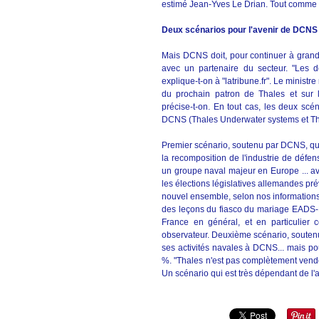
estimé Jean-Yves Le Drian. Tout comme to
Deux scénarios pour l'avenir de DCNS
Mais DCNS doit, pour continuer à grandi
avec un partenaire du secteur. "Les 
explique-t-on à "latribune.fr". Le ministre
du prochain patron de Thales et sur l
précise-t-on. En tout cas, les deux scé
DCNS (Thales Underwater systems et Th
Premier scénario, soutenu par DCNS, qui
la recomposition de l'industrie de défe
un groupe naval majeur en Europe ... 
les élections législatives allemandes p
nouvel ensemble, selon nos informations.
des leçons du fiasco du mariage EADS-BAE
France en général, et en particulier c
observateur. Deuxième scénario, soutenu
ses activités navales à DCNS... mais po
%. "Thales n'est pas complètement vende
Un scénario qui est très dépendant de l'