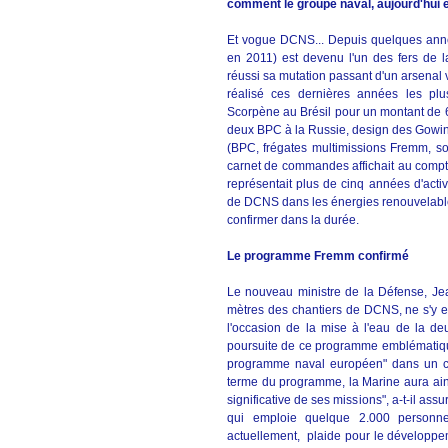
comment le groupe naval, aujourd'hui en
Et vogue DCNS... Depuis quelques années
en 2011) est devenu l'un des fers de la
réussi sa mutation passant d'un arsenal vi
réalisé ces dernières années les plus
Scorpène au Brésil pour un montant de 6,
deux BPC à la Russie, design des Gowind 
(BPC, frégates multimissions Fremm, so
carnet de commandes affichait au compte
représentait plus de cinq années d'activi
de DCNS dans les énergies renouvelable 
confirmer dans la durée.
Le programme Fremm confirmé
Le nouveau ministre de la Défense, Jea
mètres des chantiers de DCNS, ne s'y es
l'occasion de la mise à l'eau de la d
poursuite de ce programme emblématiqu
programme naval européen" dans un con
terme du programme, la Marine aura ains
significative de ses missions", a-t-il assu
qui emploie quelque 2.000 personnes
actuellement, plaide pour le développem