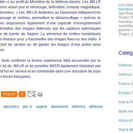
e ») au profit du Ministère de la défense danois. Les JIM LR
Les miss
ions vision jour et infrarouge, télémétrie, compas magnétique,
boostées
e données. « Les JIM LR destinées au Danemark intégreront en
Spy’Rang
Thales T
rarouge et visibles, permettant le décamouflage » précise le
nouveau 
es disposeront également d’une capacité d’enregistrement
surveilla
mérisation des images obtenues par les capteurs optroniques
gamme de
aire de pointe de Sagem. La présence de sorties numériques
Thales. D
s réseaux pour y transmettre des images fixes ou des vidéo. Il
le chef de section ou de garder les images d’une action pour
ion.
Categ
facto confirmer la bonne expérience déjà accumulée par le
Défense
 lot de JIM LR et de jumelles MATIS également réalisées par
rd’hui en service et en commande dans une douzaine de pays
Defence
s forces françaises.
France
(
Europe
(
Repost
0
Asia & Pa
optronics
jim lr
sagem
danemark
defence
défense
North Am
Africa &
Gulf & M