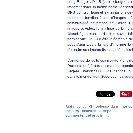
Long Range JIM LR (pour « longue porté
intègrent dans un même boitier les fonct
GPS, pointeur laser et transmissions d
outre une fonction fusion d’images inf
communiqué de presse de Safran. Ell
images et vidéo, la maîtrise de la nu
faisant également partie des savoir-f
permet aux JIM LR d’être intégrées à de
peut s’agir tout à la fois d’informer 
répondre aux impératifs de la médiatisat
L’annonce de cette commande vient de 
Danemark déjà possesseur d’un premier
Sagem. Environ 5000 JIM LR sont aujou
dans le monde, dont 2000 pour les seule
Published by RP Defense
dans
france
industry
industrie
europe
commenter cet article
…