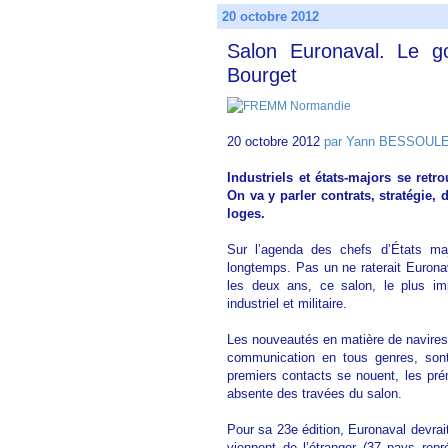
20 octobre 2012
Salon Euronaval. Le got
Bourget
20 octobre 2012
par Yann BESSOULE -
Industriels et états-majors se ret
On va y parler contrats, stratégie,
loges.
Sur l’agenda des chefs d’États ma
longtemps. Pas un ne raterait Eurona
les deux ans, ce salon, le plus im
industriel et militaire.
Les nouveautés en matière de navire
communication en tous genres, sont
premiers contacts se nouent, les pré
absente des travées du salon.
Pour sa 23e édition, Euronaval devrai
viennent de l’étranger (37 pays rep