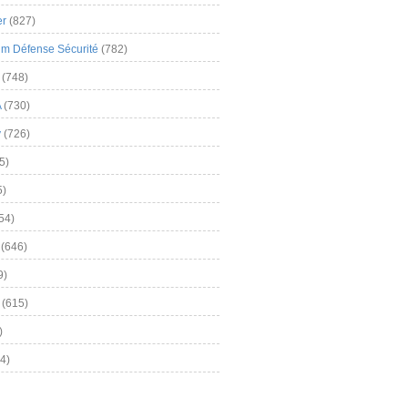
er
(827)
m Défense Sécurité
(782)
(748)
A
(730)
y
(726)
5)
5)
54)
(646)
9)
(615)
)
4)