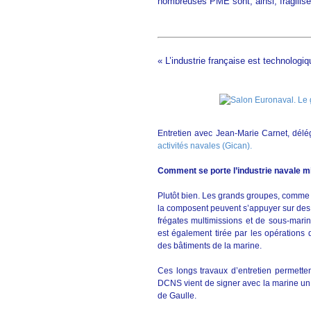
nombreuses PME sont, ainsi, fragilis
« L’industrie française est technologiq
Entretien avec Jean-Marie Carnet, dél
activités navales (Gican).
Comment se porte l’industrie navale mil
Plutôt bien. Les grands groupes, comm
la composent peuvent s’appuyer sur des
frégates multimissions et de sous-marin
est également tirée par les opérations
des bâtiments de la marine.
Ces longs travaux d’entretien permettent 
DCNS vient de signer avec la marine un 
de Gaulle.