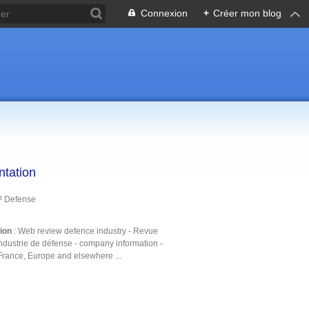
Connexion
+
Créer mon blog
ntation
P Defense
tion
: Web review defence industry - Revue
ndustrie de défense - company information -
France, Europe and elsewhere ...