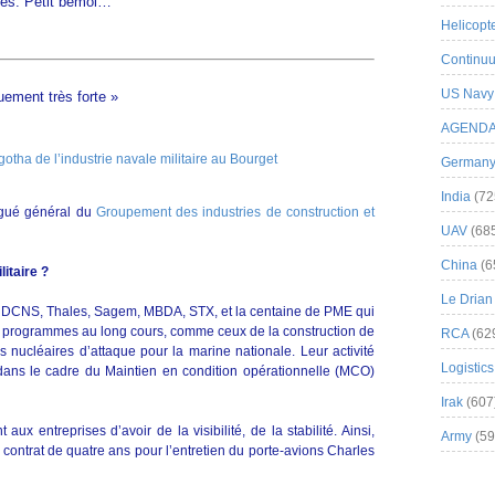
ées. Petit bémol…
Helicopt
Continuu
US Navy
uement très forte »
AGEND
German
India
(72
égué général du
Groupement des industries de construction et
UAV
(68
China
(6
itaire ?
Le Drian
e DCNS, Thales, Sagem, MBDA, STX, et la centaine de PME qui
 programmes au long cours, comme ceux de la construction de
RCA
(62
s nucléaires d’attaque pour la marine nationale. Leur activité
Logistics
 dans le cadre du Maintien en condition opérationnelle (MCO)
Irak
(607
aux entreprises d’avoir de la visibilité, de la stabilité. Ainsi,
Army
(59
contrat de quatre ans pour l’entretien du porte-avions Charles