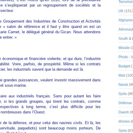
Terroris
se s’expliquerait par un regroupement de sociétés et la
secteur.
UK
(151
Afghanist
 le Groupement des Industries de Construction et Activités
e » salon de référence et il faut y être quand on est un
Aéronau
Marie Carnet, le délégué général du Gican. Nous attendons
 entier. »
South & 
Missile
(
Photo - 
économique et financière violente, et qui dure, l’industrie
stabilité. Voire, parfois, de prospérité. Même si les contrats
Budget
(
ier, les industriels savent que la demande est là.
Mali
(100
e grandes puissances, veulent investir massivement dans
Naval
(9
e et sous-marine.
Syrie
(96
ire aux industriels français. Sans pour autant les faire
 si les grands groupes, qui tirent les contrats, comme
Défense 
ectives à long terme, c’est plus difficile pour les
 nombreuses dans l’Ouest.
Daesh
(8
drones
(
 de la défense, et pour celui des navires civils. Et là, les
servitude, paquebots) sont beaucoup moins porteurs. De
Syria
(83