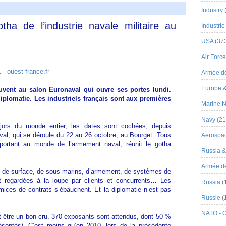
Industry
ha de l’industrie navale militaire au
Industrie
USA
(37
Air Force
 ouest-france.fr
Armée de
Europe 
rouvent au salon Euronaval qui ouvre ses portes lundi.
 diplomatie. Les industriels français sont aux premières
Marine N
Navy
(21
jors du monde entier, les dates sont cochées, depuis
val, qui se déroule du 22 au 26 octobre, au Bourget. Tous
Aerospa
portant au monde de l’armement naval, réunit le gotha
Russia 
Armée de 
s de surface, de sous-marins, d’armement, de systèmes de
 regardées à la loupe par clients et concurrents… Les
Russia
(
mices de contrats s’ébauchent. Et la diplomatie n’est pas
Russie
(
NATO - 
t être un bon cru. 370 exposants sont attendus, dont 50 %
résentés). C’est moins qu’en 2010, lors de la précédente