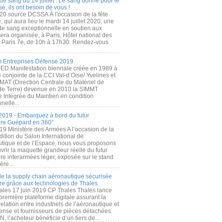
de sang du 14 juillet : Le sang donné pour le
é, ils ont besoin de vous !
20 source DCSSA À l'occasion de la fête
, qui aura lieu le mardi 14 juillet 2020, une
 de sang exceptionnelle en soutien aux
era organisée, à Paris, Hôtel national des
s Paris 7e, de 10h à 17h30. Rendez-vous
.
 Entreprises Défense 2019
FED Manifestation biennale créée en 1989 à
ive conjointe de la CCI Val-d’Oise/ Yvelines et
MAT (Direction Centrale du Matériel de
de Terre) devenue en 2010 la SIMMT
e Intégrée du Maintien en condition
nelle...
2019 - Embarquez à bord du futur
ère Guépard en 360°
19 Ministère des Armées A l’occasion de la
ition du Salon International de
utique et de l’Espace, nous vous proposons
rir la maquette grandeur réelle du futur
ère interarmées léger, exposée sur le stand
ère...
 de la supply chain aéronautique sécurisée
re grâce aux technologies de Thales
ales 17 juin 2019 CP Thales Thales lance
première plateforme digitale assurant la
elation entre industriels de l’aéronautique et
fense et fournisseurs de pièces détachées.
, l’acheteur bénéficie d’un tiers de...