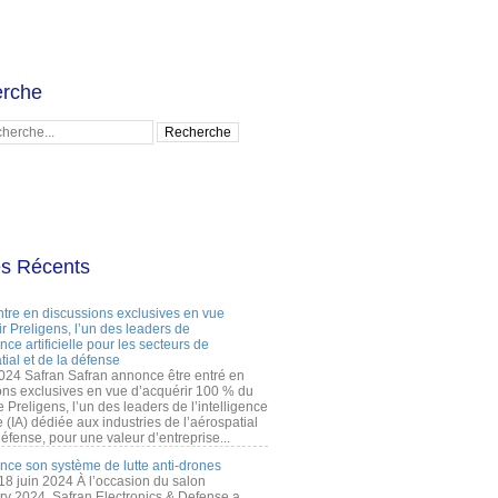
rche
es Récents
ntre en discussions exclusives en vue
r Preligens, l’un des leaders de
gence artificielle pour les secteurs de
tial et de la défense
2024 Safran Safran annonce être entré en
ons exclusives en vue d’acquérir 100 % du
e Preligens, l’un des leaders de l’intelligence
lle (IA) dédiée aux industries de l’aérospatial
défense, pour une valeur d’entreprise...
ance son système de lutte anti-drones
 18 juin 2024 À l’occasion du salon
ry 2024, Safran Electronics & Defense a