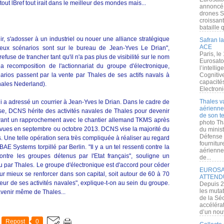
ut lBref tout irait dans le meilleur des mondes mais...
annoncé l
drones S
croissan
bataille q
r, s'adosser à un industriel ou nouer une alliance stratégique
Safran la
ACE
deux scénarios sont sur le bureau de Jean-Yves Le Drian",
Paris, le
 refuse de trancher tant qu'il n'a pas plus de visibilité sur le nom
Eurosato
a recomposition de l'actionnariat du groupe d'électronique,
l’intelli
narios passent par la vente par Thales de ses actifs navals à
Cognitive
capacité
ales Nederland).
Electroni
Thales v
 a adressé un courrier à Jean-Yves le Drian. Dans le cadre de
aérienne 
nse, DCNS hérite des activités navales de Thales pour devenir
de son te
avant un rapprochement avec le chantier allemand TKMS après
photo Th
révues en septembre ou octobre 2013. DCNS vise la majorité du
du minist
Défense 
 Une telle opération sera très compliquée à réaliser au regard
fournitu
 Systems torpillé par Berlin. "Il y a un tel ressenti contre la
aérienne
ontre les groupes détenus par l'Etat français", souligne un
de...
 par Thales. Le groupe d'électronique est d'accord pour céder
EUROSAT
ur mieux se renforcer dans son capital, soit autour de 60 à 70
ATTEND
ur de ses activités navales", explique-t-on au sein du groupe.
Depuis 2
les muta
avenir même de Thales...
de la Sé
accélérat
d’un nouv
Repost
0