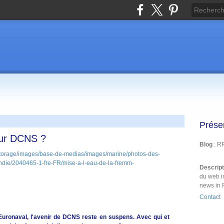
Prése
our DCNS ?
Blog
: R
Descrip
du web i
news in 
Contact
Euronaval, l'avenir de DCNS reste en suspens. Avec qui et