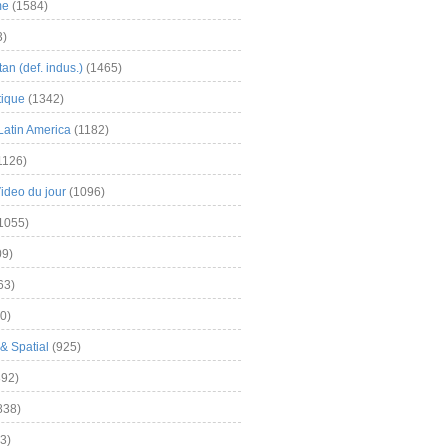
me
(1584)
3)
an (def. indus.)
(1465)
tique
(1342)
Latin America
(1182)
1126)
Video du jour
(1096)
1055)
9)
63)
0)
& Spatial
(925)
92)
838)
3)