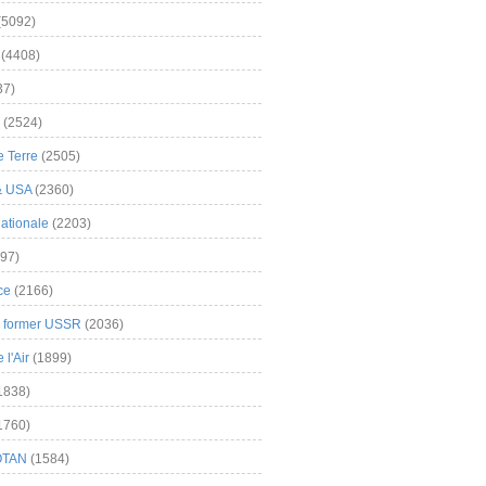
(5092)
(4408)
37)
(2524)
 Terre
(2505)
& USA
(2360)
ationale
(2203)
97)
ce
(2166)
& former USSR
(2036)
l'Air
(1899)
1838)
1760)
OTAN
(1584)