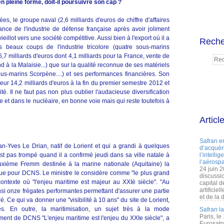
 pleine forme, doit-il poursuivre son cap ?
, le groupe naval (2,6 milliards d'euros de chiffre d'affaires
nce de l'industrie de défense française après avoir joliment
eillot vers une société compétitive. Aussi bien à l'export où il a
Reche
 beaux coups de l'industrie tricolore (quatre sous-marins
7 milliards d'euros dont 4,1 milliards pour la France, vente de
à la Malaisie...) que sur la qualité reconnue de ses matériels
us-marins Scorpène....) et ses performances financières. Son
ur 14,2 milliards d'euros à la fin du premier semestre 2012 et
té. Il ne faut pas non plus oublier l'audacieuse diversification
et dans le nucléaire, en bonne voie mais qui reste toutefois à
Articl
Safran e
n-Yves Le Drian, natif de Lorient et qui a grandi à quelques
d’acquéri
t pas trompé quand il a confirmé jeudi dans sa ville natale à
l’intelli
l’aérospa
euxième Fremm destinée à la marine nationale (Aquitaine) la
24 juin 
e pour DCNS. Le ministre le considère comme "le plus grand
discussi
texte où "l'enjeu maritime est majeur au XXIè siècle". "Au
capital d
artificie
i onze frégates performantes permettant d'assurer une partie
et de la 
ré. Ce qui va donner une "visibilité à 10 ans" du site de Lorient,
. En outre, la maritimisation, un sujet très à la mode
Safran l
Paris, le
ent de DCNS "L'enjeu maritime est l'enjeu du XXIe siècle", a
Eurosato