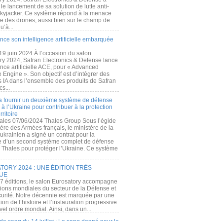
e lancement de sa solution de lutte anti-
kyjacker. Ce système répond à la menace
te des drones, aussi bien sur le champ de
u’à...
nce son intelligence artificielle embarquée
 19 juin 2024 À l’occasion du salon
ry 2024, Safran Electronics & Defense lance
gence artificielle ACE, pour « Advanced
 Engine ». Son objectif est d’intégrer des
s IA dans l’ensemble des produits de Safran
cs...
a fournir un deuxième système de défense
à l’Ukraine pour contribuer à la protection
rritoire
ales 07/06/2024 Thales Group Sous l’égide
ère des Armées français, le ministère de la
ukrainien a signé un contrat pour la
re d’un second système complet de défense
 Thales pour protéger l’Ukraine. Ce système
ORY 2024 : UNE ÉDITION TRÈS
UE
7 éditions, le salon Eurosatory accompagne
tions mondiales du secteur de la Défense et
curité. Notre décennie est marquée par une
ion de l’histoire et l’instauration progressive
el ordre mondial. Ainsi, dans un...