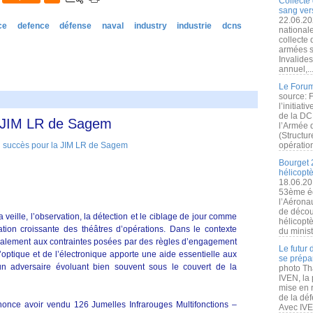
Collecte 
sang vers
22.06.20
ce
defence
défense
naval
industry
industrie
dcns
nationale
collecte
armées s
Invalide
annuel,..
Le Forum
source: 
l’initiat
de la DC
 JIM LR de Sagem
l’Armée 
(Structur
opération
Bourget 
hélicopt
18.06.20
53ème éd
l’Aérona
de découv
 veille, l’observation, la détection et le ciblage de jour comme
hélicopt
tion croissante des théâtres d’opérations. Dans le contexte
du minist
également aux contraintes posées par des règles d’engagement
Le futur
l’optique et de l’électronique apporte une aide essentielle aux
se prépa
un adversaire évoluant bien souvent sous le couvert de la
photo Th
IVEN, la 
mise en r
de la dé
nce avoir vendu 126 Jumelles Infrarouges Multifonctions –
Avec IVEN