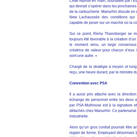
Cette reprise en main, souhaitée par l’État
qui devrait s’opérer dans les prochaine
de la cartoucherie. Manurhin discute en e
New Lachaussée des conditions qui p
capable de peser sur un marché où la com
Sur ce point, Rémy Thannberger se m
toujours été favorable à la création d’
le moment venu, un large consensus s
créatrice de valeur pour chacun d’eux.
sont une autre. »
Chargé de la stratégie à moyen et lon
reçu, une heure durant, par le ministre
Convention avec PSA
Il a aussi pris attache avec la direct
échange de personnel entre les deux en
par PSA Mulhouse est à la signature et 
détachés chez Manurhin. Ce partenariat i
industrielle.
Alors qu’un gros contrat pourrait être
regain de forme. Employant désormais 12