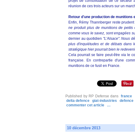
projet de consolidation de ce secteur 
réunion de ces trois acteurs sur un marc
Retour d'une production de munitions 
Enfin, Rémy Thannberger reste prudent s
ne produit plus de munitions de petits 
comme vous le savez, sont engagées sur
dernier au quotidien
"L'Alsace"
.
Nous dép
plus d'inquiétudes et de débats dans l
stratégique hier pourrait bien le redeveni
Cela pourrait se faire peut-être via le 
française. En contrepartie d'une comm
munitions de ce fusil en France.
Published by RP Defense
dans
france
delta defence
giat-industries
defence
commenter cet article
…
10 décembre 2013