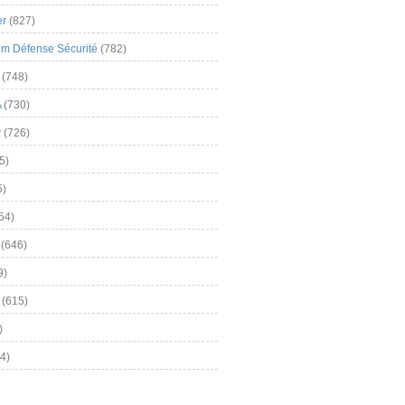
er
(827)
m Défense Sécurité
(782)
(748)
A
(730)
y
(726)
5)
5)
54)
(646)
9)
(615)
)
4)