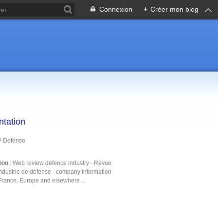
Connexion
+
Créer mon blog
ntation
P Defense
tion
: Web review defence industry - Revue
ndustrie de défense - company information -
France, Europe and elsewhere ...