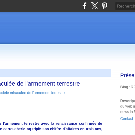
Prése
aculée de l'armement terrestre
Blog
: R
Descrip
du web i
news in 
Contact
de l'armement terrestre avec la renaissance confirmée de
cartoucherie aq triplé son chiffre d'affaires en trois ans,