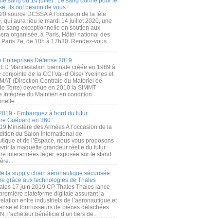
de sang du 14 juillet : Le sang donné pour le
é, ils ont besoin de vous !
20 source DCSSA À l'occasion de la fête
, qui aura lieu le mardi 14 juillet 2020, une
 de sang exceptionnelle en soutien aux
era organisée, à Paris, Hôtel national des
s Paris 7e, de 10h à 17h30. Rendez-vous
.
 Entreprises Défense 2019
FED Manifestation biennale créée en 1989 à
ive conjointe de la CCI Val-d’Oise/ Yvelines et
MAT (Direction Centrale du Matériel de
de Terre) devenue en 2010 la SIMMT
e Intégrée du Maintien en condition
nelle...
2019 - Embarquez à bord du futur
ère Guépard en 360°
19 Ministère des Armées A l’occasion de la
ition du Salon International de
utique et de l’Espace, nous vous proposons
rir la maquette grandeur réelle du futur
ère interarmées léger, exposée sur le stand
ère...
 de la supply chain aéronautique sécurisée
re grâce aux technologies de Thales
ales 17 juin 2019 CP Thales Thales lance
première plateforme digitale assurant la
elation entre industriels de l’aéronautique et
fense et fournisseurs de pièces détachées.
, l’acheteur bénéficie d’un tiers de...