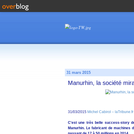
31 mars 2015
Manurhin, la société mir
31/03/2015
Michel Cabirol – laTribune.fr
C'est une très belle success-story 
Manurhin. Le fabricant de machines de 
passant de 17 à 50 millions en 2014.