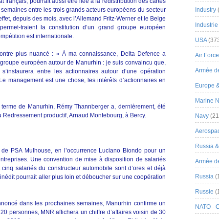
 français, pourrait aussi être liée à la redistribution des cartes
s semaines entre les trois grands acteurs européens du secteur
Industry
ffet, depuis des mois, avec l’Allemand Fritz-Werner et le Belge
Industrie
ermet-traient la constitution d’un grand groupe européen
pétition est internationale.
USA
(37
ontre plus nuancé : « À ma connaissance, Delta Defence a
Air Force
un groupe européen autour de Manurhin : je suis convaincu que,
Armée de
’instaurera entre les actionnaires autour d’une opération
 Le management est une chose, les intérêts d’actionnaires en
Europe 
Marine N
g terme de Manurhin, Rémy Thannberger a, dernièrement, été
 du Redressement productif, Arnaud Montebourg, à Bercy.
Navy
(21
Aerospa
Russia 
ion de PSA Mulhouse, en l’occurrence Luciano Biondo pour un
treprises. Une convention de mise à disposition de salariés
Armée de 
cinq salariés du constructeur automobile sont d’ores et déjà
Russia
(
nédit pourrait aller plus loin et déboucher sur une coopération
Russie
(
 annoncé dans les prochaines semaines, Manurhin confirme un
NATO - 
0 personnes, MNR affichera un chiffre d’affaires voisin de 30