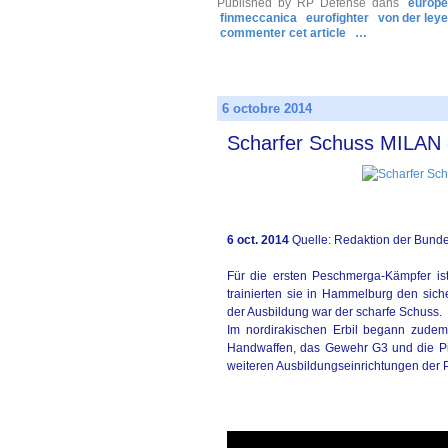
Published by RP Defense
dans
europe
finmeccanica
eurofighter
von der ley
commenter cet article
…
6 octobre 2014
Scharfer Schuss MILAN 
6 oct. 2014
Quelle: Redaktion der Bun
Für die ersten Peschmerga-Kämpfer is
trainierten sie in Hammelburg den si
der Ausbildung war der scharfe Schuss.
Im nordirakischen Erbil begann zudem 
Handwaffen, das Gewehr G3 und die Pis
weiteren Ausbildungseinrichtungen der