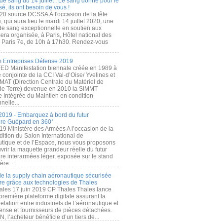
de sang du 14 juillet : Le sang donné pour le
é, ils ont besoin de vous !
20 source DCSSA À l'occasion de la fête
, qui aura lieu le mardi 14 juillet 2020, une
 de sang exceptionnelle en soutien aux
era organisée, à Paris, Hôtel national des
s Paris 7e, de 10h à 17h30. Rendez-vous
.
 Entreprises Défense 2019
FED Manifestation biennale créée en 1989 à
ive conjointe de la CCI Val-d’Oise/ Yvelines et
MAT (Direction Centrale du Matériel de
de Terre) devenue en 2010 la SIMMT
e Intégrée du Maintien en condition
nelle...
2019 - Embarquez à bord du futur
ère Guépard en 360°
19 Ministère des Armées A l’occasion de la
ition du Salon International de
utique et de l’Espace, nous vous proposons
rir la maquette grandeur réelle du futur
ère interarmées léger, exposée sur le stand
ère...
 de la supply chain aéronautique sécurisée
re grâce aux technologies de Thales
ales 17 juin 2019 CP Thales Thales lance
première plateforme digitale assurant la
elation entre industriels de l’aéronautique et
fense et fournisseurs de pièces détachées.
, l’acheteur bénéficie d’un tiers de...