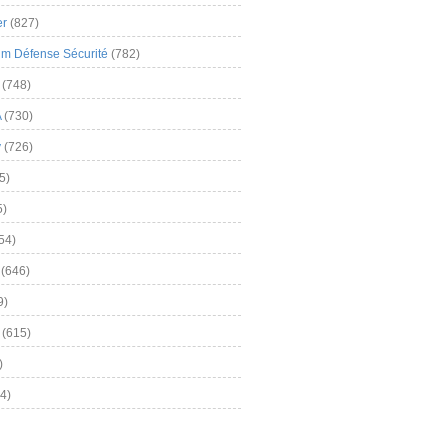
er
(827)
m Défense Sécurité
(782)
(748)
A
(730)
y
(726)
5)
5)
54)
(646)
9)
(615)
)
4)