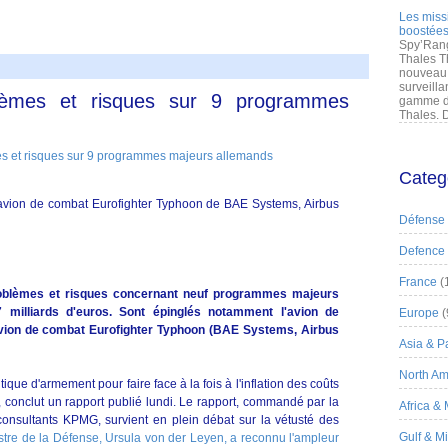
Les miss
boostées
Spy’Rang
Thales T
nouveau 
surveilla
èmes et risques sur 9 programmes
gamme de
Thales. D
Categ
avion de combat Eurofighter Typhoon de BAE Systems, Airbus
Défense
Defence
France
(
roblèmes et risques concernant neuf programmes majeurs
 milliards d'euros. Sont épinglés notamment l'avion de
Europe
(
avion de combat Eurofighter Typhoon (BAE Systems, Airbus
Asia & Pa
North Am
ique d'armement pour faire face à la fois à l'inflation des coûts
 conclut un rapport publié lundi. Le rapport, commandé par la
Africa &
consultants KPMG, survient en plein débat sur la vétusté des
Gulf & M
stre de la Défense, Ursula von der Leyen, a reconnu l'ampleur