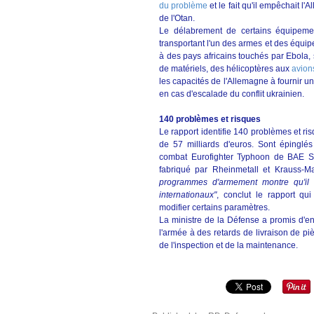
du problème
et le fait qu'il empêchait
de l'Otan.
Le délabrement de certains équipemen
transportant l'un des armes et des équipe
à des pays africains touchés par Ebola,
de matériels, des hélicoptères aux
avion
les capacités de l'Allemagne à fournir un
en cas d'escalade du conflit ukrainien.
140 problèmes et risques
Le rapport identifie 140 problèmes et r
de 57 milliards d'euros. Sont épinglé
combat Eurofighter Typhoon de BAE Sy
fabriqué par Rheinmetall et Krauss-M
programmes d'armement montre qu'il e
internationaux"
, conclut le rapport q
modifier certains paramètres.
La ministre de la Défense a promis d'en 
l'armée à des retards de livraison de p
de l'inspection et de la maintenance.