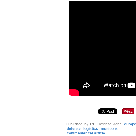
Published by RP Defense
dans
europ
défense
logistics
munitions
commenter cet article
…