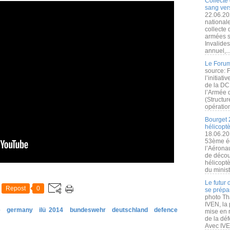
Collecte 
sang vers
22.06.20
nationale
collecte
armées s
Invalide
annuel,..
Le Forum
source: 
l’initiat
de la DC
l’Armée 
(Structur
opération
Bourget 
hélicopt
18.06.20
53ème éd
l’Aérona
de découv
hélicopt
du minist
Le futur
Repost
0
se prépa
photo Th
IVEN, la 
e
germany
ilü 2014
bundeswehr
deutschland
defence
mise en r
de la dé
Avec IVEN