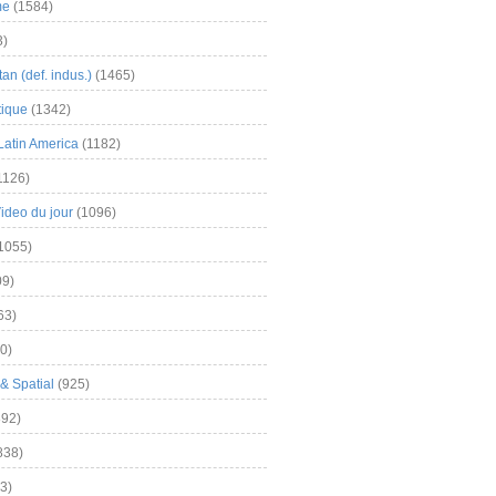
me
(1584)
3)
an (def. indus.)
(1465)
tique
(1342)
Latin America
(1182)
1126)
Video du jour
(1096)
1055)
9)
63)
0)
& Spatial
(925)
92)
838)
3)