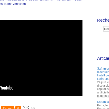
res Teams verlassen.
Reche
Articl
Safran e
d’acquéri
l’intelli
l’aérospa
24 juin 
discussi
capital d
artificie
et de la 
Safran l
Paris, le
Repost
0
Eurosato