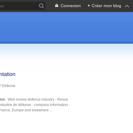
Connexion
+
Créer mon blog
ntation
P Defense
tion
: Web review defence industry - Revue
ndustrie de défense - company information -
France, Europe and elsewhere ...