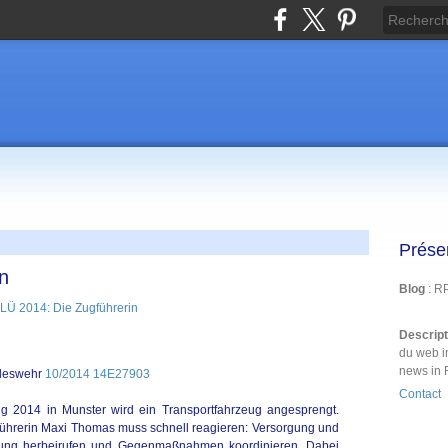
Prése
n
Blog
: R
Descrip
du web i
news in 
ndeswehr
10/2014 14E27903
Contact
ng 2014 in Munster wird ein Transportfahrzeug angesprengt.
führerin Maxi Thomas muss schnell reagieren: Versorgung und
rkung herbeirufen und Gegenmaßnahmen koordinieren. Dabei