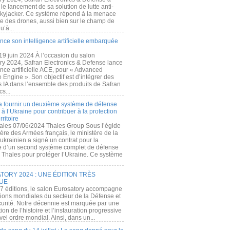
e lancement de sa solution de lutte anti-
kyjacker. Ce système répond à la menace
te des drones, aussi bien sur le champ de
u’à...
nce son intelligence artificielle embarquée
 19 juin 2024 À l’occasion du salon
ry 2024, Safran Electronics & Defense lance
gence artificielle ACE, pour « Advanced
 Engine ». Son objectif est d’intégrer des
s IA dans l’ensemble des produits de Safran
cs...
a fournir un deuxième système de défense
à l’Ukraine pour contribuer à la protection
rritoire
ales 07/06/2024 Thales Group Sous l’égide
ère des Armées français, le ministère de la
ukrainien a signé un contrat pour la
re d’un second système complet de défense
 Thales pour protéger l’Ukraine. Ce système
ORY 2024 : UNE ÉDITION TRÈS
UE
7 éditions, le salon Eurosatory accompagne
tions mondiales du secteur de la Défense et
curité. Notre décennie est marquée par une
ion de l’histoire et l’instauration progressive
el ordre mondial. Ainsi, dans un...