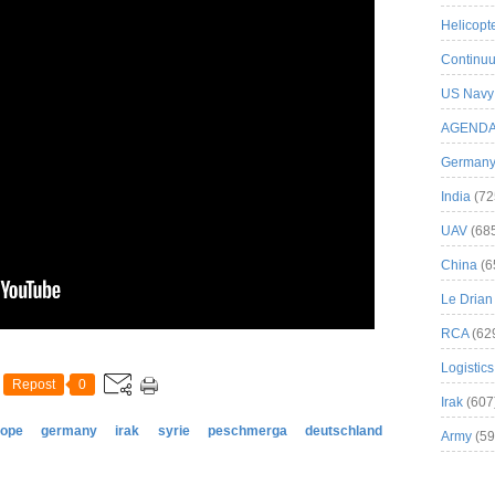
Helicopt
Continuu
US Navy
AGEND
German
India
(72
UAV
(68
China
(6
Le Drian
RCA
(62
Logistics
Repost
0
Irak
(607
rope
germany
irak
syrie
peschmerga
deutschland
Army
(59