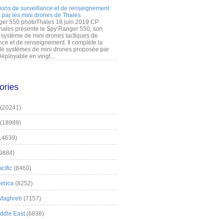
ions de surveillance et de renseignement
 par les mini drones de Thales
er 550 photoThales 18 juin 2019 CP
hales présente le Spy’Ranger 550, son
système de mini drones tactiques de
nce et de renseignement. Il complète la
 systèmes de mini drones proposée par
éployable en vingt...
ories
(20241)
(18989)
14639)
9884)
cific
(8460)
erica
(8252)
 Maghreb
(7157)
iddle East
(6838)