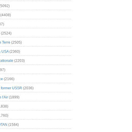
(5092)
(4408)
37)
(2524)
 Terre
(2505)
& USA
(2360)
ationale
(2203)
97)
ce
(2166)
& former USSR
(2036)
l'Air
(1899)
1838)
1760)
OTAN
(1584)