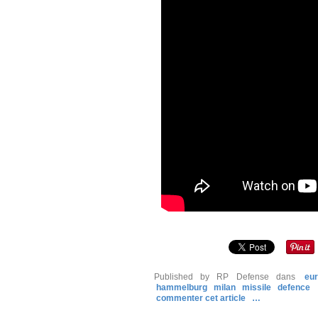
Published by RP Defense
dans
eu
hammelburg
milan
missile
defence
commenter cet article
…