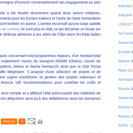
 l'Allemagne d'honorer convenablement ses engagements au sein
Industry
ts a été illustré récemment quand deux avions militaires,
Industrie
ments pour les Kurdes irakiens et l'autre de l'aide humanitaire
 sont tombés en panne. L'armée reconnaît qu'une large palette
USA
(37
s de combat
, ne sont plus en état, ce qui fait peser un doute sur
Air Force
e défense aérienne à ses alliés de l'Otan dans les Etats baltes
Armée de
Europe 
isques concernant neuf programmes majeurs, d'un montant total
s notamment l'avion de transport A400M d'Airbus, l'avion de
Marine N
stems, Airbus et Alenia Aermacchi ainsi que le char Puma
Navy
(21
affei Wegmann. "
L'analyse d'une sélection de projets et de
st urgent d'améliorer la gestion des projets nationaux et
Aerospa
ui énonce 180 recommandations pour contrôler les coûts et
Russia 
tenir compte et a attribué l'état préoccupant des matériels de
Armée de 
ièces détachées ainsi qu'à des défaillances dans les domaines
Russia
(
Russie
(
Repost
0
NATO - 