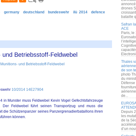
annoncé l
drones S
e
germany
deutschland
bundeswehr
ilü 2014
defence
croissan
bataille q
Safran la
ACE
Paris, le
Eurosato
l’intelli
Cognitive
capacité
 und Betriebsstoff-Feldwebel
Electroni
Thales v
aérienne 
de son te
photo Th
du minist
Défense 
fournitu
eswehr
10/2014 14E27904
aérienne
de...
014 in Munster muss Feldwebel Kevin Vogel Gefechtsfahrzeuge
EUROSAT
en. Der Feldwebel führt seinen Transportzug und muss die
ATTEND
it die Schützenpanzer seines Panzergrenadierbataillons ihren
Depuis 2
les muta
usführen können.
de la Sé
accélérat
d’un nouv