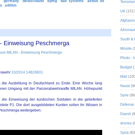
germany
deutschland
kpmg
bae systems
airbus ds
Terroris
en
a400m
UK
(151
Afghanist
Aéronau
South & 
- Einweisung Peschmerga
Missile
(
Photo - 
Budget
(
deswehr
10/2014 14B28601
Mali
(100
t die Ausbildung in Deutschland zu Ende. Eine Woche lang
Naval
(9
cheren Umgang mit der Panzerabwehrwaffe MILAN. Höhepunkt
Syrie
(96
die Einweisung der kurdischen Soldaten in die gelieferten
Défense 
tole P1. Die dort ausgebildeten Kurden sollen ihr Wissen in
 Peschmerga weitergeben.
Daesh
(8
drones
(
Syria
(83