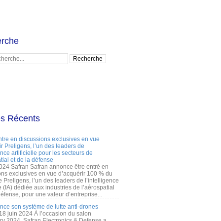
rche
es Récents
ntre en discussions exclusives en vue
r Preligens, l’un des leaders de
gence artificielle pour les secteurs de
tial et de la défense
2024 Safran Safran annonce être entré en
ons exclusives en vue d’acquérir 100 % du
e Preligens, l’un des leaders de l’intelligence
lle (IA) dédiée aux industries de l’aérospatial
défense, pour une valeur d’entreprise...
ance son système de lutte anti-drones
 18 juin 2024 À l’occasion du salon
ry 2024, Safran Electronics & Defense a