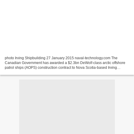
photo Irving Shipbuilding 27 January 2015 naval-technology.com The
Canadian Government has awarded a $2.3bn DeWolf-class arctic offshore
patrol ships (AOPS) construction contract to Nova Scotia-based Irving
Shipbuilding. The agreement, which is for six...