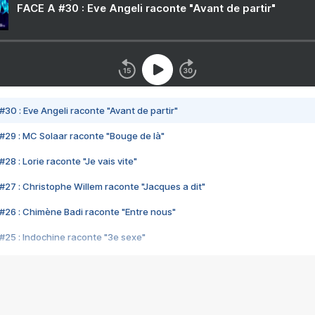
FACE A #30 : Eve Angeli raconte "Avant de partir"
#30 : Eve Angeli raconte "Avant de partir"
#29 : MC Solaar raconte "Bouge de là"
28 : Lorie raconte "Je vais vite"
#27 : Christophe Willem raconte "Jacques a dit"
#26 : Chimène Badi raconte "Entre nous"
#25 : Indochine raconte "3e sexe"
#24 : Zaho raconte "C'est chelou"
#23 : Patrick Bruel raconte "Au café des délices"
#22 : Kyo raconte "Le chemin"