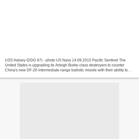
USS Halsey (DDG 97) - photo US Navy 14.09.2015 Pacific Sentinel The
United States is upgrading its Arleigh Burke-class destroyers to counter
China's new DF-26 intermediate-range ballistic missile with their ability to
sink medium-sized warships, Harry...