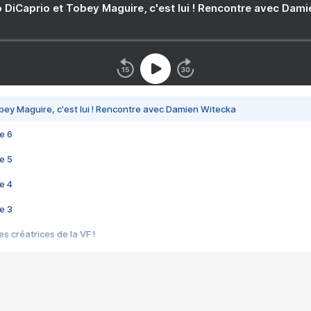
 DiCaprio et Tobey Maguire, c'est lui ! Rencontre avec Dam
bey Maguire, c'est lui ! Rencontre avec Damien Witecka
e 6
e 5
e 4
e 3
s créatrices de la VF !
e 2
e 1
e Mektoub My Love arrive enfin ! Rencontre avec Shaïn Boumedine et Sal