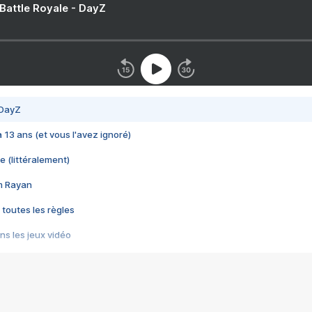
 Battle Royale - DayZ
 DayZ
 a 13 ans (et vous l'avez ignoré)
e (littéralement)
im Rayan
 toutes les règles
s les jeux vidéo
us choquant de Rockstar ? - Le scandale BULLY
e plus moche de Steam
du RÊVE tourne au CAUCHEMAR