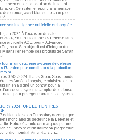
e lancement de sa solution de lutte anti-
kyjacker. Ce système répond à la menace
te des drones, aussi bien sur le champ de
u’à...
nce son intelligence artificielle embarquée
 19 juin 2024 À l’occasion du salon
ry 2024, Safran Electronics & Defense lance
gence artificielle ACE, pour « Advanced
 Engine ». Son objectif est d’intégrer des
s IA dans l’ensemble des produits de Safran
cs...
a fournir un deuxième système de défense
à l’Ukraine pour contribuer à la protection
rritoire
ales 07/06/2024 Thales Group Sous l’égide
ère des Armées français, le ministère de la
ukrainien a signé un contrat pour la
re d’un second système complet de défense
 Thales pour protéger l’Ukraine. Ce système
ORY 2024 : UNE ÉDITION TRÈS
UE
7 éditions, le salon Eurosatory accompagne
tions mondiales du secteur de la Défense et
curité. Notre décennie est marquée par une
ion de l’histoire et l’instauration progressive
el ordre mondial. Ainsi, dans un...