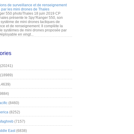
ions de surveillance et de renseignement
 par les mini drones de Thales
er 550 photoThales 18 juin 2019 CP
hales présente le Spy’Ranger 550, son
système de mini drones tactiques de
nce et de renseignement. Il complète la
 systèmes de mini drones proposée par
éployable en vingt...
ories
(20241)
(18989)
14639)
9884)
cific
(8460)
erica
(8252)
 Maghreb
(7157)
iddle East
(6838)