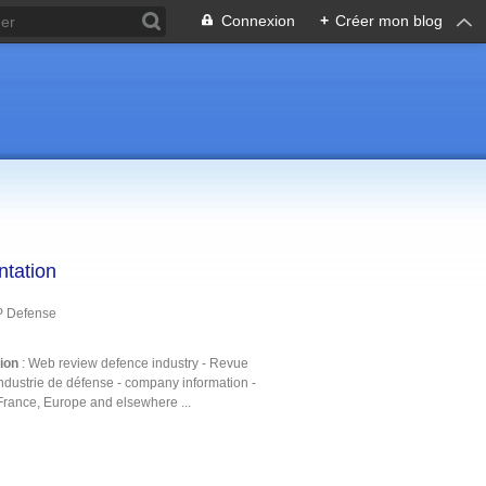
Connexion
+
Créer mon blog
ntation
P Defense
tion
: Web review defence industry - Revue
ndustrie de défense - company information -
France, Europe and elsewhere ...