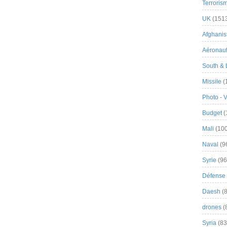
Terroris
UK
(151
Afghanist
Aéronau
South & 
Missile
(
Photo - 
Budget
(
Mali
(100
Naval
(9
Syrie
(96
Défense 
Daesh
(8
drones
(
Syria
(83