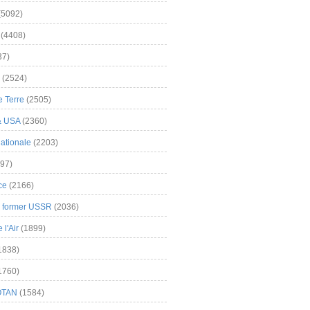
(5092)
(4408)
37)
(2524)
 Terre
(2505)
& USA
(2360)
ationale
(2203)
97)
ce
(2166)
& former USSR
(2036)
l'Air
(1899)
1838)
1760)
OTAN
(1584)