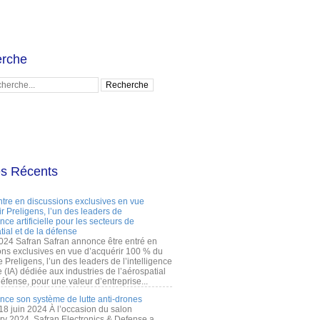
rche
es Récents
ntre en discussions exclusives en vue
r Preligens, l’un des leaders de
gence artificielle pour les secteurs de
tial et de la défense
2024 Safran Safran annonce être entré en
ons exclusives en vue d’acquérir 100 % du
e Preligens, l’un des leaders de l’intelligence
lle (IA) dédiée aux industries de l’aérospatial
défense, pour une valeur d’entreprise...
ance son système de lutte anti-drones
 18 juin 2024 À l’occasion du salon
ry 2024, Safran Electronics & Defense a