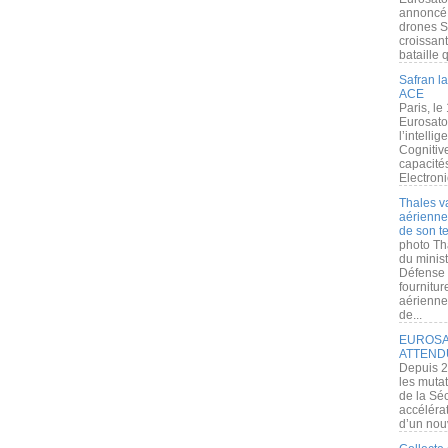
annoncé l
drones S
croissan
bataille q
Safran la
ACE
Paris, le
Eurosato
l’intelli
Cognitive
capacité
Electroni
Thales v
aérienne 
de son te
photo Th
du minist
Défense 
fournitu
aérienne
de...
EUROSAT
ATTEND
Depuis 2
les muta
de la Sé
accélérat
d’un nouv