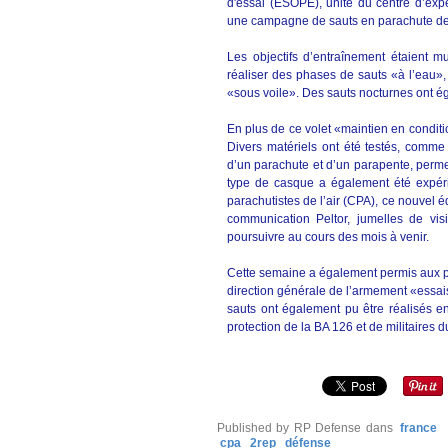
d'essai (ESOPE), unité du centre d’ex
une campagne de sauts en parachute de
Les objectifs d’entraînement étaient mu
réaliser des phases de sauts «à l’eau»,
«sous voile». Des sauts nocturnes ont é
En plus de ce volet «maintien en condit
Divers matériels ont été testés, comme 
d’un parachute et d’un parapente, perme
type de casque a également été expér
parachutistes de l’air (CPA), ce nouvel é
communication Peltor, jumelles de vis
poursuivre au cours des mois à venir.
Cette semaine a également permis aux p
direction générale de l’armement «essai
sauts ont également pu être réalisés e
protection de la BA 126 et de militaires 
Published by RP Defense
dans
france
cpa
2rep
défense