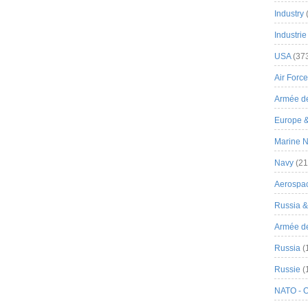
Industry
Industrie
USA
(37
Air Force
Armée de
Europe 
Marine N
Navy
(21
Aerospa
Russia 
Armée de 
Russia
(
Russie
(
NATO - 