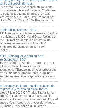
de sang du 14 juillet : Le sang donné pour le
é, ils ont besoin de vous !
20 source DCSSA À l'occasion de la fête
, qui aura lieu le mardi 14 juillet 2020, une
 de sang exceptionnelle en soutien aux
era organisée, à Paris, Hôtel national des
s Paris 7e, de 10h à 17h30. Rendez-vous
.
 Entreprises Défense 2019
FED Manifestation biennale créée en 1989 à
ive conjointe de la CCI Val-d’Oise/ Yvelines et
MAT (Direction Centrale du Matériel de
de Terre) devenue en 2010 la SIMMT
e Intégrée du Maintien en condition
nelle...
2019 - Embarquez à bord du futur
ère Guépard en 360°
19 Ministère des Armées A l’occasion de la
ition du Salon International de
utique et de l’Espace, nous vous proposons
rir la maquette grandeur réelle du futur
ère interarmées léger, exposée sur le stand
ère...
 de la supply chain aéronautique sécurisée
re grâce aux technologies de Thales
ales 17 juin 2019 CP Thales Thales lance
première plateforme digitale assurant la
elation entre industriels de l’aéronautique et
fense et fournisseurs de pièces détachées.
, l’acheteur bénéficie d’un tiers de...