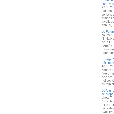
Collecte 
sang vers
22.06.20
nationale
collecte
armées s
Invalide
annuel,..
Le Forum
source: 
l’initiat
de la DC
l’Armée 
(Structur
opération
Bourget 
hélicopt
18.06.20
53ème éd
l’Aérona
de découv
hélicopt
du minist
Le futur
se prépa
photo Th
IVEN, la 
mise en r
de la dé
Avec IVEN