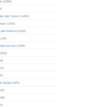
me
(1584)
3)
an (def. indus.)
(1465)
tique
(1342)
Latin America
(1182)
1126)
Video du jour
(1096)
1055)
9)
63)
0)
& Spatial
(925)
92)
838)
3)