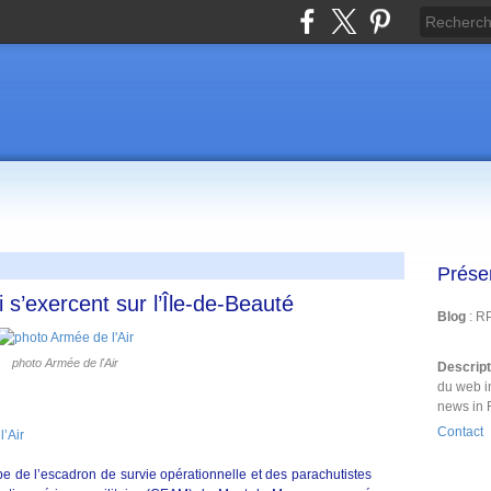
Prése
 s’exercent sur l’Île-de-Beauté
Blog
: R
photo Armée de l'Air
Descrip
du web i
news in 
Contact
’Air
 de l’escadron de survie opérationnelle et des parachutistes