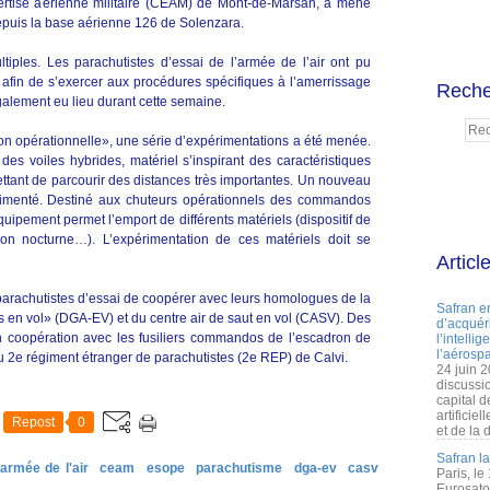
pertise aérienne militaire (CEAM) de Mont-de-Marsan, a mené
puis la base aérienne 126 de Solenzara.
ltiples. Les parachutistes d’essai de l’armée de l’air ont pu
 afin de s’exercer aux procédures spécifiques à l’amerrissage
Reche
galement eu lieu durant cette semaine.
ion opérationnelle», une série d’expérimentations a été menée.
des voiles hybrides, matériel s’inspirant des caractéristiques
ttant de parcourir des distances très importantes. Un nouveau
imenté. Destiné aux chuteurs opérationnels des commandos
quipement permet l’emport de différents matériels (dispositif de
ion nocturne…). L’expérimentation de ces matériels doit se
Articl
arachutistes d’essai de coopérer avec leurs homologues de la
Safran e
s en vol» (DGA-EV) et du centre air de saut en vol (CASV). Des
d’acquéri
n coopération avec les fusiliers commandos de l’escadron de
l’intelli
l’aérospa
du 2e régiment étranger de parachutistes (2e REP) de Calvi.
24 juin 
discussi
capital d
artificie
Repost
0
et de la 
Safran l
armée de l'air
ceam
esope
parachutisme
dga-ev
casv
Paris, le
Eurosato