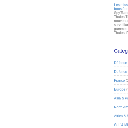
Les miss
boostées
Spy’Rang
Thales T
nouveau 
surveilla
gamme de
Thales. D
Categ
Défense
Defence
France
(
Europe
(
Asia & Pa
North Am
Africa &
Gulf & M