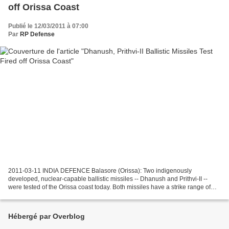
off Orissa Coast
Publié le 12/03/2011 à 07:00
Par
RP Defense
2011-03-11 INDIA DEFENCE Balasore (Orissa): Two indigenously
developed, nuclear-capable ballistic missiles -- Dhanush and Prithvi-II --
were tested of the Orissa coast today. Both missiles have a strike range of
350 kilometers. While 'Dhanush' was flight...
Hébergé par Overblog