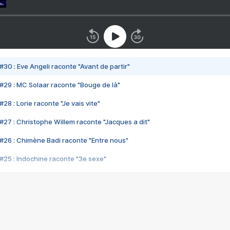
#30 : Eve Angeli raconte "Avant de partir"
#29 : MC Solaar raconte "Bouge de là"
28 : Lorie raconte "Je vais vite"
#27 : Christophe Willem raconte "Jacques a dit"
#26 : Chimène Badi raconte "Entre nous"
#25 : Indochine raconte "3e sexe"
#24 : Zaho raconte "C'est chelou"
#23 : Patrick Bruel raconte "Au café des délices"
#22 : Kyo raconte "Le chemin"