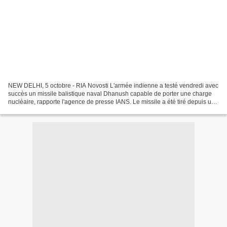
NEW DELHI, 5 octobre - RIA Novosti L'armée indienne a testé vendredi avec
succès un missile balistique naval Dhanush capable de porter une charge
nucléaire, rapporte l'agence de presse IANS. Le missile a été tiré depuis un
navire dans le golfe du Bengale,...