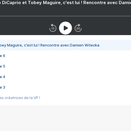
 DiCaprio et Tobey Maguire, c'est lui ! Rencontre avec Dam
bey Maguire, c'est lui ! Rencontre avec Damien Witecka
e 6
e 5
e 4
e 3
s créatrices de la VF !
e 2
e 1
e Mektoub My Love arrive enfin ! Rencontre avec Shaïn Boumedine et Sal