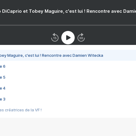
 DiCaprio et Tobey Maguire, c'est lui ! Rencontre avec Dam
bey Maguire, c'est lui ! Rencontre avec Damien Witecka
e 6
e 5
e 4
e 3
s créatrices de la VF !
e 2
e 1