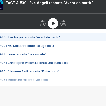
FACE A #30 : Eve Angeli raconte "Avant de partir"
#30 : Eve Angeli raconte "Avant de partir"
#29 : MC Solaar raconte "Bouge de là"
28 : Lorie raconte "Je vais vite"
#27 : Christophe Willem raconte "Jacques a dit"
#26 : Chimène Badi raconte "Entre nous"
#25 : Indochine raconte "3e sexe"
#24 : Zaho raconte "C'est chelou"
#23 : Patrick Bruel raconte "Au café des délices"
#22 : Kyo raconte "Le chemin"