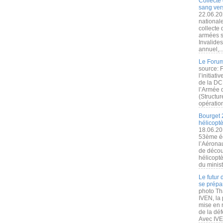
Collecte 
sang vers
22.06.20
nationale
collecte
armées s
Invalide
annuel,..
Le Forum
source: 
l’initiat
de la DC
l’Armée 
(Structur
opération
Bourget 
hélicopt
18.06.20
53ème éd
l’Aérona
de découv
hélicopt
du minist
Le futur
se prépa
photo Th
IVEN, la 
mise en r
de la dé
Avec IVEN