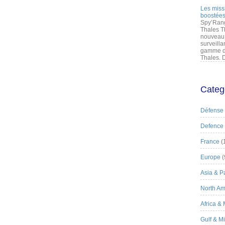
Les miss
boostées
Spy’Rang
Thales T
nouveau 
surveilla
gamme de
Thales. D
Categ
Défense
Defence
France
(
Europe
(
Asia & Pa
North Am
Africa &
Gulf & M