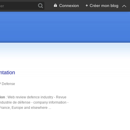
Connexion
+
Créer mon blog
ntation
P Defense
tion
: Web review defence industry - Revue
ndustrie de défense - company information -
France, Europe and elsewhere ...