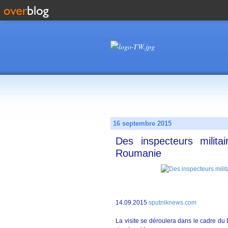
16 septembre 2015
Des inspecteurs milita
Roumanie
14.09.2015
sputniknews.com
La visite se déroulera dans le cadre d