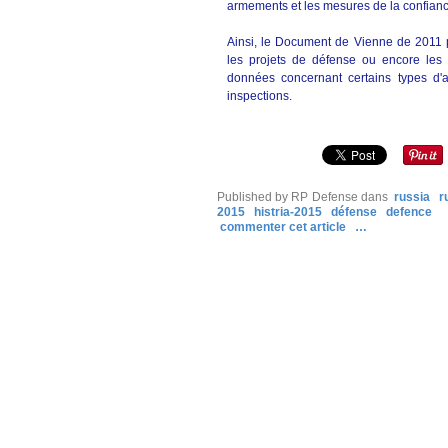
armements et les mesures de la confianc
Ainsi, le Document de Vienne de 2011 p
les projets de défense ou encore les 
données concernant certains types d'act
inspections.
Published by RP Defense
dans
russia
r
2015
histria-2015
défense
defence
commenter cet article
…