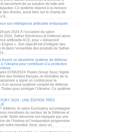
e lancement de sa solution de lutte anti-
kyjacker. Ce système répond à la menace
te des drones, aussi bien sur le champ de
u’à...
nce son intelligence artificielle embarquée
 19 juin 2024 À l’occasion du salon
ry 2024, Safran Electronics & Defense lance
gence artificielle ACE, pour « Advanced
 Engine ». Son objectif est d’intégrer des
s IA dans l’ensemble des produits de Safran
cs...
a fournir un deuxième système de défense
à l’Ukraine pour contribuer à la protection
rritoire
ales 07/06/2024 Thales Group Sous l’égide
ère des Armées français, le ministère de la
ukrainien a signé un contrat pour la
re d’un second système complet de défense
 Thales pour protéger l’Ukraine. Ce système
ORY 2024 : UNE ÉDITION TRÈS
UE
7 éditions, le salon Eurosatory accompagne
tions mondiales du secteur de la Défense et
curité. Notre décennie est marquée par une
ion de l’histoire et l’instauration progressive
el ordre mondial. Ainsi, dans un...