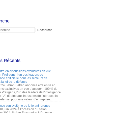
rche
es Récents
ntre en discussions exclusives en vue
r Preligens, l’un des leaders de
gence artificielle pour les secteurs de
tial et de la défense
2024 Safran Safran annonce être entré en
ons exclusives en vue d’acquérir 100 % du
e Preligens, l’un des leaders de l’intelligence
lle (IA) dédiée aux industries de l’aérospatial
défense, pour une valeur d’entreprise...
ance son système de lutte anti-drones
 18 juin 2024 À l’occasion du salon
ry 2024, Safran Electronics & Defense a