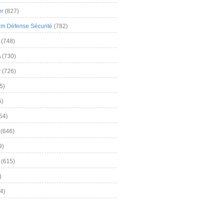
er
(827)
m Défense Sécurité
(782)
(748)
A
(730)
y
(726)
5)
5)
54)
(646)
9)
(615)
)
4)