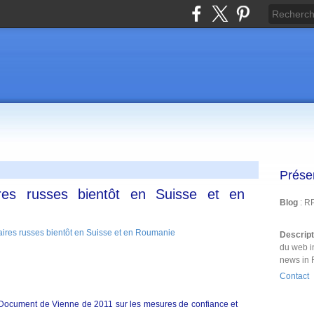
Prése
ires russes bientôt en Suisse et en
Blog
: R
Descrip
du web i
news in 
Contact
u Document de Vienne de 2011 sur les mesures de confiance et