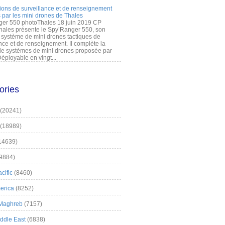
ions de surveillance et de renseignement
 par les mini drones de Thales
er 550 photoThales 18 juin 2019 CP
hales présente le Spy’Ranger 550, son
système de mini drones tactiques de
nce et de renseignement. Il complète la
 systèmes de mini drones proposée par
éployable en vingt...
ories
(20241)
(18989)
14639)
9884)
cific
(8460)
erica
(8252)
 Maghreb
(7157)
iddle East
(6838)