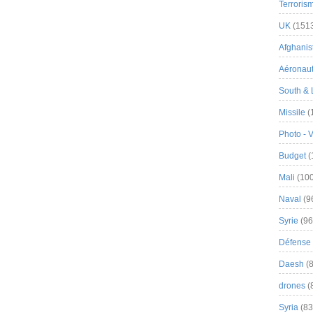
Terroris
UK
(151
Afghanist
Aéronau
South & 
Missile
(
Photo - 
Budget
(
Mali
(100
Naval
(9
Syrie
(96
Défense 
Daesh
(8
drones
(
Syria
(83