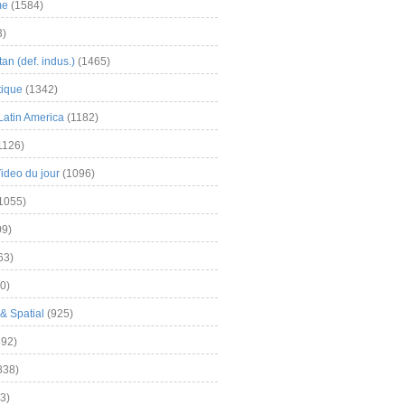
me
(1584)
3)
an (def. indus.)
(1465)
tique
(1342)
Latin America
(1182)
1126)
Video du jour
(1096)
1055)
9)
63)
0)
& Spatial
(925)
92)
838)
3)