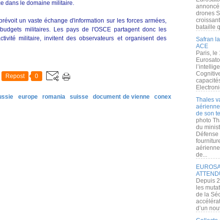
e dans le domaine militaire.
annoncé l
drones S
croissan
révoit un vaste échange d'information sur les forces armées,
bataille q
budgets militaires. Les pays de l'OSCE partagent donc les
ivité militaire, invitent des observateurs et organisent des
Safran la
ACE
Paris, le
Eurosato
l’intelli
Cognitive
Repost
0
capacité
Electroni
ussie
europe
romania
suisse
document de vienne
conex
Thales v
aérienne 
de son te
photo Th
du minist
Défense 
fournitu
aérienne
de...
EUROSAT
ATTEND
Depuis 2
les muta
de la Sé
accélérat
d’un nouv