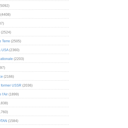
(5092)
(4408)
37)
(2524)
 Terre
(2505)
& USA
(2360)
ationale
(2203)
97)
ce
(2166)
& former USSR
(2036)
l'Air
(1899)
1838)
1760)
OTAN
(1584)