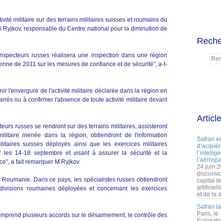
vité militaire sur des terrains militaires suisses et roumains du
ï Ryjkov, responsable du Centre national pour la diminution de
Reche
nspecteurs russes réalisera une inspection dans une région
nne de 2011 sur les mesures de confiance et de sécurité", a-t-
nir l'envergure de l'activité militaire déclarée dans la région en
rés ou à confirmer l'absence de toute activité militaire devant
Articl
teurs russes se rendront sur des terrains militaires, assisteront
militaire menée dans la région, obtiendront de l'information
Safran e
litaires suisses déployés ainsi que les exercices militaires
d’acquéri
es 14-18 septembre et visant à assurer la sécurité et la
l’intelli
l’aérospa
ce", a fait remarquer M.Ryjkov.
24 juin 
discussi
 Roumanie. Dans ce pays, les spécialistes russes obtiendront
capital d
artificie
des divisions roumaines déployées et concernant les exercices
et de la 
Safran l
Paris, le
omprend plusieurs accords sur le désarmement, le contrôle des
Eurosato