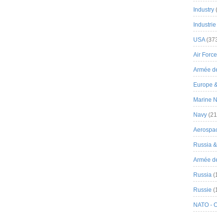
Industry
Industrie
USA
(37
Air Force
Armée de
Europe 
Marine N
Navy
(21
Aerospa
Russia 
Armée de 
Russia
(
Russie
(
NATO - 