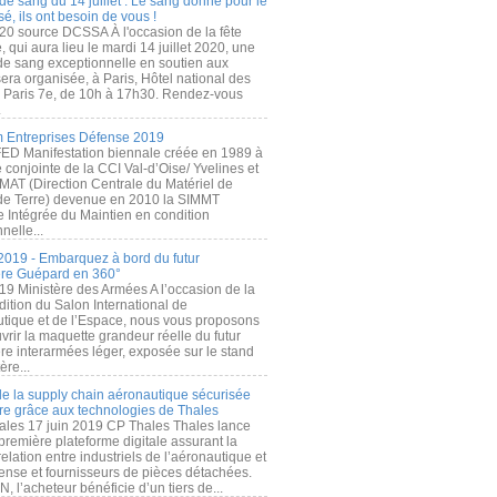
de sang du 14 juillet : Le sang donné pour le
é, ils ont besoin de vous !
20 source DCSSA À l'occasion de la fête
, qui aura lieu le mardi 14 juillet 2020, une
 de sang exceptionnelle en soutien aux
era organisée, à Paris, Hôtel national des
s Paris 7e, de 10h à 17h30. Rendez-vous
.
 Entreprises Défense 2019
FED Manifestation biennale créée en 1989 à
ive conjointe de la CCI Val-d’Oise/ Yvelines et
MAT (Direction Centrale du Matériel de
de Terre) devenue en 2010 la SIMMT
e Intégrée du Maintien en condition
nelle...
2019 - Embarquez à bord du futur
ère Guépard en 360°
19 Ministère des Armées A l’occasion de la
ition du Salon International de
utique et de l’Espace, nous vous proposons
rir la maquette grandeur réelle du futur
ère interarmées léger, exposée sur le stand
ère...
 de la supply chain aéronautique sécurisée
re grâce aux technologies de Thales
ales 17 juin 2019 CP Thales Thales lance
première plateforme digitale assurant la
elation entre industriels de l’aéronautique et
fense et fournisseurs de pièces détachées.
, l’acheteur bénéficie d’un tiers de...