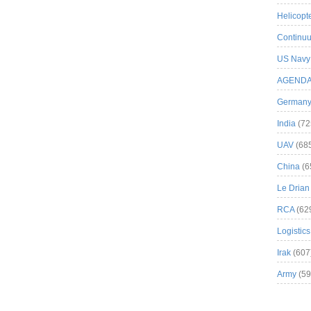
Helicopt
Continuu
US Navy
AGEND
German
India
(72
UAV
(68
China
(6
Le Drian
RCA
(62
Logistics
Irak
(607
Army
(59