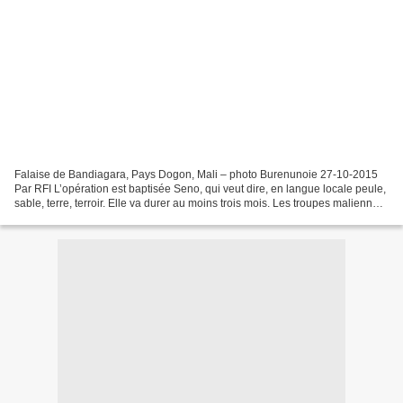
Falaise de Bandiagara, Pays Dogon, Mali – photo Burenunoie 27-10-2015
Par RFI L’opération est baptisée Seno, qui veut dire, en langue locale peule,
sable, terre, terroir. Elle va durer au moins trois mois. Les troupes maliennes
vont se concentrer au centre...