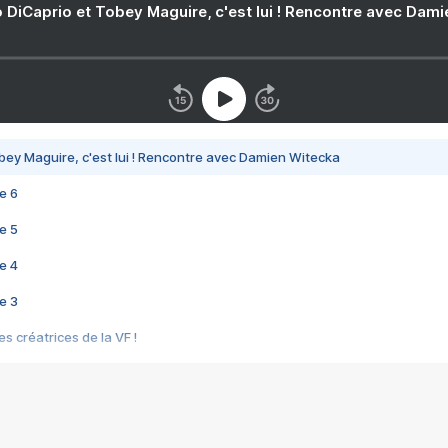
 DiCaprio et Tobey Maguire, c'est lui ! Rencontre avec Dam
bey Maguire, c'est lui ! Rencontre avec Damien Witecka
e 6
e 5
e 4
e 3
s créatrices de la VF !
e 2
e 1
e Mektoub My Love arrive enfin ! Rencontre avec Shaïn Boumedine et Sal