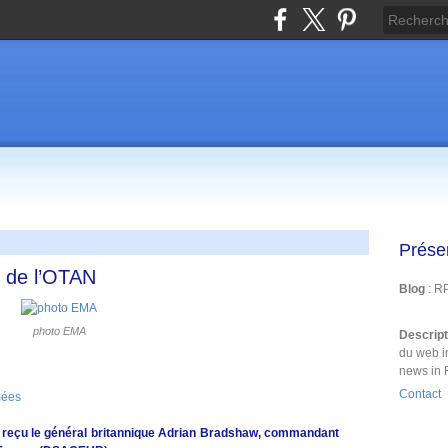
Prése
 de l’OTAN
Blog
: R
photo EMA
Descrip
du web i
news in 
Contact
mées
 a reçu le général britannique Adrian Bradshaw, commandant