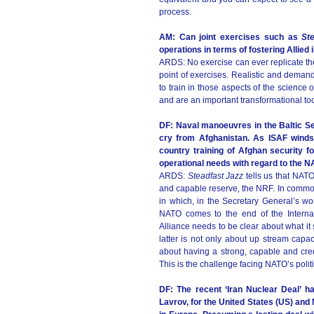
process.
AM: Can joint exercises such as
Ste
operations in terms of fostering Allied 
ARDS: No exercise can ever replicate the c
point of exercises. Realistic and demandi
to train in those aspects of the scienc
and are an important transformational too
DF: Naval manoeuvres in the Baltic Sea
cry from Afghanistan. As ISAF winds
country training of Afghan security 
operational needs with regard to the
ARDS:
Steadfast Jazz
tells us that NATO
and capable reserve, the NRF. In commo
in which, in the Secretary General’s w
NATO comes to the end of the Internat
Alliance needs to be clear about what it 
latter is not only about up stream capac
about having a strong, capable and cred
This is the challenge facing NATO’s polit
DF: The recent ‘Iran Nuclear Deal’ h
Lavrov, for the United States (US) and