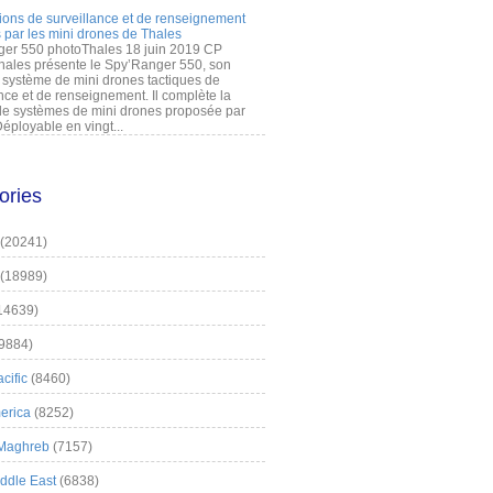
ions de surveillance et de renseignement
 par les mini drones de Thales
er 550 photoThales 18 juin 2019 CP
hales présente le Spy’Ranger 550, son
système de mini drones tactiques de
nce et de renseignement. Il complète la
 systèmes de mini drones proposée par
éployable en vingt...
ories
(20241)
(18989)
14639)
9884)
cific
(8460)
erica
(8252)
 Maghreb
(7157)
iddle East
(6838)