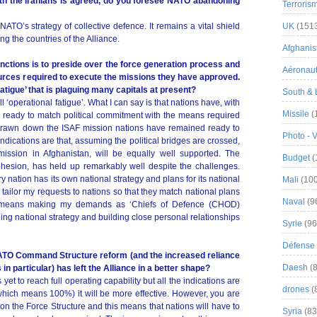
ith the Iranians is agreed, do you foresee NATO abandoning
Terroris
TO’s strategy of collective defence. It remains a vital shield
UK
(151
ng the countries of the Alliance.
Afghanist
tions is to preside over the force generation process and
Aéronau
ources required to execute the missions they have approved.
atigue’ that is plaguing many capitals at present?
South & 
operational fatigue’. What I can say is that nations have, with
Missile
(
 ready to match political commitment with the means required
drawn down the ISAF mission nations have remained ready to
Photo - 
indications are that, assuming the political bridges are crossed,
mission in Afghanistan, will be equally well supported. The
Budget
(
 cohesion, has held up remarkably well despite the challenges.
y nation has its own national strategy and plans for its national
Mali
(100
o tailor my requests to nations so that they match national plans
Naval
(9
ly means making my demands as ‘Chiefs of Defence (CHOD)
ding national strategy and building close personal relationships
Syrie
(96
Défense 
NATO Command Structure reform (and the increased reliance
Daesh
(8
 particular) has left the Alliance in a better shape?
to reach full operating capability but all the indications are
drones
(
 (which means 100%) it will be more effective. However, you are
on the Force Structure and this means that nations will have to
Syria
(83