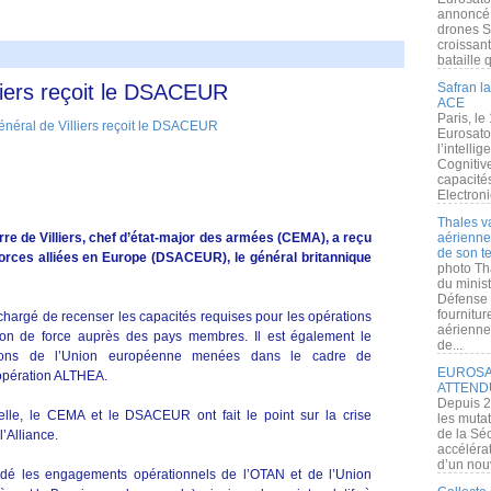
annoncé l
drones S
croissan
bataille q
liers reçoit le DSACEUR
Safran la
ACE
Paris, le
Eurosato
l’intelli
Cognitive
capacité
Electroni
Thales v
rre de Villiers, chef d’état-major des armées (CEMA), a reçu
aérienne 
de son te
rces alliées en Europe (DSACEUR), le général britannique
photo Th
du minist
Défense 
fournitu
hargé de recenser les capacités requises pour les opérations
aérienne
ation de force auprès des pays membres. Il est également le
de...
tions de l’Union européenne menées dans le cadre de
EUROSAT
l’opération ALTHEA.
ATTEND
Depuis 2
nelle, le CEMA et le DSACEUR ont fait le point sur la crise
les muta
de la Sé
l’Alliance.
accélérat
d’un nouv
rdé les engagements opérationnels de l’OTAN et de l’Union