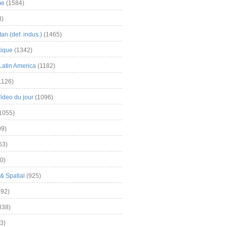
me
(1584)
3)
an (def. indus.)
(1465)
tique
(1342)
Latin America
(1182)
1126)
Video du jour
(1096)
1055)
9)
63)
0)
& Spatial
(925)
92)
838)
3)