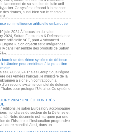
e lancement de sa solution de lutte anti-
kyjacker. Ce système répond à la menace
te des drones, aussi bien sur le champ de
u’à...
nce son intelligence artificielle embarquée
 19 juin 2024 À l’occasion du salon
ry 2024, Safran Electronics & Defense lance
gence artificielle ACE, pour « Advanced
 Engine ». Son objectif est d’intégrer des
s IA dans l’ensemble des produits de Safran
cs...
a fournir un deuxième système de défense
à l’Ukraine pour contribuer à la protection
rritoire
ales 07/06/2024 Thales Group Sous l’égide
ère des Armées français, le ministère de la
ukrainien a signé un contrat pour la
re d’un second système complet de défense
 Thales pour protéger l’Ukraine. Ce système
ORY 2024 : UNE ÉDITION TRÈS
UE
7 éditions, le salon Eurosatory accompagne
tions mondiales du secteur de la Défense et
curité. Notre décennie est marquée par une
ion de l’histoire et l’instauration progressive
el ordre mondial. Ainsi, dans un...