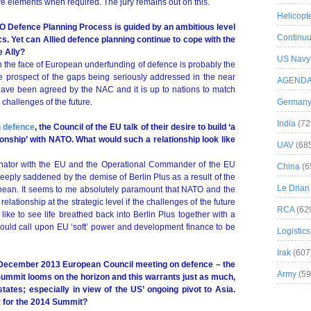
ure elements when required. The jury remains out on this.
Helicopt
TO Defence Planning Process is guided by an ambitious level
Continuu
. Yet can Allied defence planning continue to cope with the
e Ally?
US Navy
he face of European underfunding of defence is probably the
ttle prospect of the gaps being seriously addressed in the near
AGEND
 have been agreed by the NAC and it is up to nations to match
e challenges of the future.
German
India
(72
n defence
, the Council of the EU talk of their desire to build ‘a
ionship’ with NATO. What would such a relationship look like
UAV
(68
nator with the EU and the Operational Commander of the EU
China
(6
eeply saddened by the demise of Berlin Plus as a result of the
Le Drian
ranean. It seems to me absolutely paramount that NATO and the
tionship at the strategic level if the challenges of the future
RCA
(62
like to see life breathed back into Berlin Plus together with a
ould call upon EU ‘soft’ power and development finance to be
Logistics
Irak
(607
he December 2013 European Council meeting on defence – the
Army
(59
 Summit looms on the horizon and this warrants just as much,
tates; especially in view of the US’ ongoing pivot to Asia.
y for the 2014 Summit?