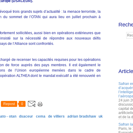
n Europe (DSACEUR).
oqué trois grands sujets d’actualité : la menace terroriste, la
tion du sommet de l’OTAN qui aura lieu en juillet prochain à
Reche
fortement sollicitées, aussi bien en opérations extérieures que
a insisté sur la nécessité de répondre aux nouveaux défis
pays de l’Alliance sont confrontés.
hargé de recenser les capacités requises pour les opérations
ation de force auprès des pays membres. Il est également le
tions de l’Union européenne menées dans le cadre de
Articl
 l’opération ALTHEA dont le mandat exécutif a été renouvelé en
Safran e
d’acquéri
l’intelli
l’aérospa
24 juin 
Repost
0
discussi
capital d
artificie
ato - otan
dsaceur
cema
de villiers
adrian bradshaw
uk
et de la 
Safran l
Paris, le
Eurosato