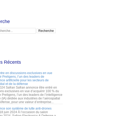
rche
es Récents
ntre en discussions exclusives en vue
r Preligens, l’un des leaders de
gence artificielle pour les secteurs de
tial et de la défense
2024 Safran Safran annonce être entré en
ons exclusives en vue d’acquérir 100 % du
e Preligens, l’un des leaders de l’intelligence
lle (IA) dédiée aux industries de l’aérospatial
défense, pour une valeur d’entreprise...
ance son système de lutte anti-drones
 18 juin 2024 À l’occasion du salon
ry 2024, Safran Electronics & Defense a