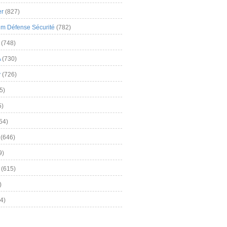
er
(827)
m Défense Sécurité
(782)
(748)
A
(730)
y
(726)
5)
5)
54)
(646)
9)
(615)
)
4)