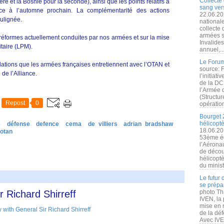
Collecte 
e et la Bosnie pour la seconde), ainsi que les points relatifs à
sang vers
nce à l’automne prochain. La complémentarité des actions
22.06.20
oulignée.
nationale
collecte
armées s
s réformes actuellement conduites par nos armées et sur la mise
Invalide
taire (LPM).
annuel,..
Le Forum
lations que les armées françaises entretiennent avec l’OTAN et
source: 
 de l’Alliance.
l’initiat
de la DC
l’Armée 
(Structur
Repost
0
opération
Bourget 
hélicopt
e
défense
defence
cema
de villiers
adrian bradshaw
18.06.20
 otan
53ème éd
l’Aérona
de découv
hélicopt
du minist
Le futur
se prépa
r Richard Shirreff
photo Th
IVEN, la 
mise en r
de la dé
Avec IVEN