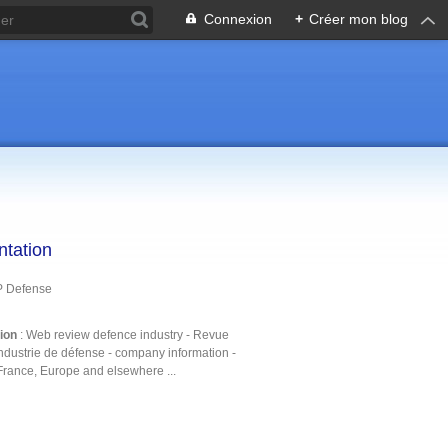
Connexion
+
Créer mon blog
ntation
P Defense
tion
: Web review defence industry - Revue
ndustrie de défense - company information -
France, Europe and elsewhere ...