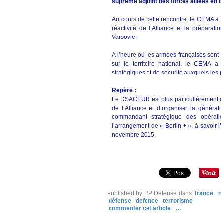
suprême adjoint des forces alliées e
Au cours de cette rencontre, le CEMA a év
réactivité de l’Alliance et la prépara
Varsovie.
A l’heure où les armées françaises sont 
sur le territoire national, le CEMA 
stratégiques et de sécurité auxquels les 
Repère :
Le DSACEUR est plus particulièrement c
de l’Alliance et d’organiser la génér
commandant stratégique des opéra
l’arrangement de « Berlin + », à savoir
novembre 2015.
Published by RP Defense
dans
france
n
défense
defence
terrorisme
commenter cet article
…