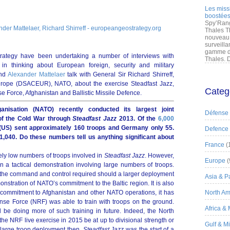
Les miss
boostées
Spy’Rang
ander Mattelaer, Richard Shirreff - europeangeostrategy.org
Thales T
nouveau 
surveilla
gamme de
ategy have been undertaking a number of interviews with
Thales. D
in thinking about European foreign, security and military
nd
Alexander Mattelaer
talk with General Sir Richard Shirreff,
ope (DSACEUR), NATO, about the exercise Steadfast Jazz,
Categ
se Force, Afghanistan and Ballistic Missile Defence.
anisation (NATO) recently conducted its largest joint
Défense
 of the Cold War through
Steadfast Jazz
2013. Of the
6,000
(US) sent approximately 160 troops and Germany only 55.
Defence
,040. Do these numbers tell us anything significant about
France
(
vely low numbers of troops involved in
Steadfast Jazz
. However,
Europe
(
 a tactical demonstration involving large numbers of troops.
 the command and control required should a larger deployment
Asia & Pa
nstration of NATO’s commitment to the Baltic region. It is also
g commitment to Afghanistan and other NATO operations, it has
North Am
e Force (NRF) was able to train with troops on the ground.
Africa &
l be doing more of such training in future. Indeed, the North
the NRF live exercise in 2015 be at up to divisional strength or
Gulf & M
 large troop deployment then.
Steadfast Jazz
was the start of a