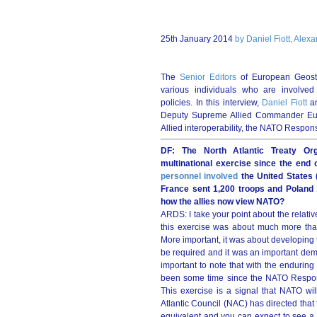
25th January 2014
by Daniel Fiott, Alex
The
Senior Editors
of European Geostr
various individuals who are involved 
policies. In this interview,
Daniel Fiott
a
Deputy Supreme Allied Commander Eur
Allied interoperability, the NATO Respon
DF: The North Atlantic Treaty Org
multinational exercise since the end
personnel involved
the United States 
France sent 1,200 troops and Poland 1
how the allies now view NATO?
ARDS: I take your point about the relati
this exercise was about much more than
More important, it was about developing
be required and it was an important demo
important to note that with the endurin
been some time since the NATO Respons
This exercise is a signal that NATO wil
Atlantic Council (NAC) has directed that 
equivalent and you can expect to see a