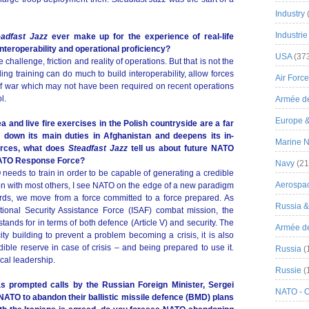
Industry
Industrie
adfast Jazz
ever make up for the experience of real-life
interoperability and operational proficiency?
USA
(37
hallenge, friction and reality of operations. But that is not the
ng training can do much to build interoperability, allow forces
Air Force
e of war which may not have been required on recent operations
l.
Armée de
Europe 
 and live fire exercises in the Polish countryside are a far
 down its main duties in Afghanistan and deepens its in-
Marine N
forces, what does
Steadfast Jazz
tell us about future NATO
 NATO Response Force?
Navy
(21
 needs to train in order to be capable of generating a credible
Aerospa
n with most others, I see NATO on the edge of a new paradigm
ords, we move from a force committed to a force prepared. As
Russia 
ional Security Assistance Force (ISAF) combat mission, the
stands for in terms of both defence (Article V) and security. The
Armée de 
ity building to prevent a problem becoming a crisis, it is also
ible reserve in case of crisis – and being prepared to use it.
Russia
(
ical leadership.
Russie
(
as prompted calls by the Russian Foreign Minister, Sergei
NATO - 
 NATO to abandon their ballistic missile defence (BMD) plans