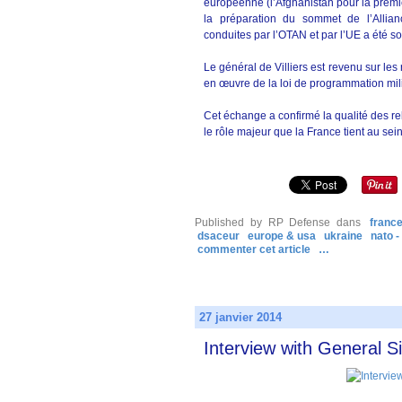
européenne (l’Afghanistan pour la premièr
la préparation du sommet de l’Allia
conduites par l’OTAN et par l’UE a été s
Le général de Villiers est revenu sur le
en œuvre de la loi de programmation mili
Cet échange a confirmé la qualité des re
le rôle majeur que la France tient au sein
Published by RP Defense
dans
franc
dsaceur
europe & usa
ukraine
nato -
commenter cet article
…
27 janvier 2014
Interview with General Si