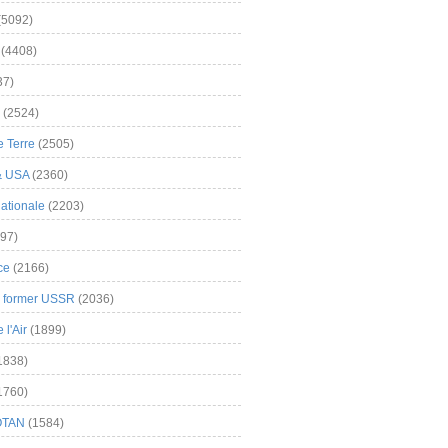
(5092)
(4408)
37)
(2524)
 Terre
(2505)
& USA
(2360)
ationale
(2203)
97)
ce
(2166)
& former USSR
(2036)
l'Air
(1899)
1838)
1760)
OTAN
(1584)