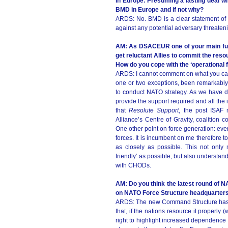
in Europe. Presuming a lasting deal w
BMD in Europe and if not why?
ARDS: No. BMD is a clear statement of NA
against any potential adversary threateni
AM: As DSACEUR one of your main func
get reluctant Allies to commit the res
How do you cope with the ‘operational f
ARDS: I cannot comment on what you call ‘
one or two exceptions, been remarkably
to conduct NATO strategy. As we have 
provide the support required and all the 
that
Resolute Support
, the post ISAF 
Alliance’s Centre of Gravity, coalition
One other point on force generation: ever
forces. It is incumbent on me therefore t
as closely as possible. This not on
friendly’ as possible, but also understan
with CHODs.
AM: Do you think the latest round of 
on NATO Force Structure headquarters in
ARDS: The new Command Structure has yet 
that, if the nations resource it properly
right to highlight increased dependence 