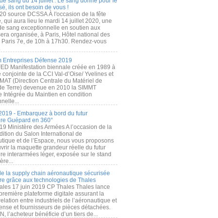
de sang du 14 juillet : Le sang donné pour le
é, ils ont besoin de vous !
20 source DCSSA À l'occasion de la fête
, qui aura lieu le mardi 14 juillet 2020, une
 de sang exceptionnelle en soutien aux
era organisée, à Paris, Hôtel national des
s Paris 7e, de 10h à 17h30. Rendez-vous
.
 Entreprises Défense 2019
FED Manifestation biennale créée en 1989 à
ive conjointe de la CCI Val-d’Oise/ Yvelines et
MAT (Direction Centrale du Matériel de
de Terre) devenue en 2010 la SIMMT
e Intégrée du Maintien en condition
nelle...
2019 - Embarquez à bord du futur
ère Guépard en 360°
19 Ministère des Armées A l’occasion de la
ition du Salon International de
utique et de l’Espace, nous vous proposons
rir la maquette grandeur réelle du futur
ère interarmées léger, exposée sur le stand
ère...
 de la supply chain aéronautique sécurisée
re grâce aux technologies de Thales
ales 17 juin 2019 CP Thales Thales lance
première plateforme digitale assurant la
elation entre industriels de l’aéronautique et
fense et fournisseurs de pièces détachées.
, l’acheteur bénéficie d’un tiers de...