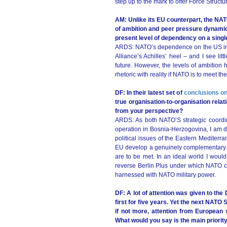
step up to the mark to offer Force Struct
AM: Unlike its EU counterpart, the NA
of ambition and peer pressure dynamics
present level of dependency on a singl
ARDS: NATO’s dependence on the US in t
Alliance’s Achilles’ heel – and I see li
future. However, the levels of ambition
rhetoric with reality if NATO is to meet th
DF: In their latest set of
conclusions o
true organisation-to-organisation relat
from your perspective?
ARDS: As both NATO’S strategic coordi
operation in Bosnia-Herzogovina, I am d
political issues of the Eastern Mediter
EU develop a genuinely complementary rela
are to be met. In an ideal world I would 
reverse Berlin Plus under which NATO c
harnessed with NATO military power.
DF: A lot of attention was given to t
first for five years. Yet the next NATO
if not more, attention from European s
What would you say is the main priorit