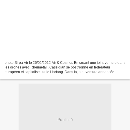
photo Sirpa Air le 26/01/2012 Air & Cosmos En créant une joint-venture dans
les drones avec Rheimetall, Cassidian se postitionne en fédérateur
européen et capitalise sur le Harfang. Dans la joint-venture annoncée
vendredi avec Rheinmetall dans le domaine...
Publicité