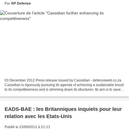
Par
RP Defense
03 December 2012 Press release issued by Cassidian - defenceweb.co.za
Cassidian is rigorously pursuing its agenda of achieving a sustainable boost
to its competitiveness and is slimming down its structures. Its aim is to save at
least 200 million euros...
EADS-BAE : les Britanniques inquiets pour leur
relation avec les Etats-Unis
Publié le 23/09/2012 à 21:13