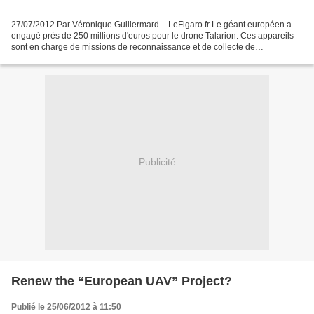
27/07/2012 Par Véronique Guillermard – LeFigaro.fr Le géant européen a
engagé près de 250 millions d'euros pour le drone Talarion. Ces appareils
sont en charge de missions de reconnaissance et de collecte de
renseignements «Talarion est mort. Le programme...
Publicité
Renew the “European UAV” Project?
Publié le 25/06/2012 à 11:50