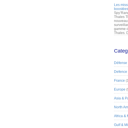
Les miss
boostées
Spy’Rang
Thales T
nouveau 
surveilla
gamme de
Thales. D
Categ
Défense
Defence
France
(
Europe
(
Asia & Pa
North Am
Africa &
Gulf & M