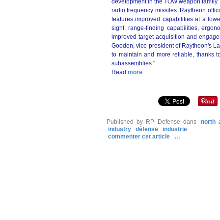
development in the TOW weapon family. T
radio frequency missiles. Raytheon offic
features improved capabilities at a low
sight, range-finding capabilities, ergon
improved target acquisition and engag
Gooden, vice president of Raytheon's La
to maintain and more reliable, thanks to
subassemblies."
Read
more
Published by RP Defense
dans
north 
industry
défense
industrie
commenter cet article
…