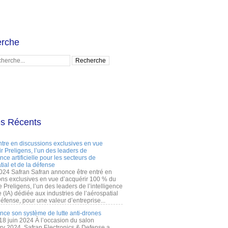
rche
es Récents
ntre en discussions exclusives en vue
r Preligens, l’un des leaders de
gence artificielle pour les secteurs de
tial et de la défense
2024 Safran Safran annonce être entré en
ons exclusives en vue d’acquérir 100 % du
e Preligens, l’un des leaders de l’intelligence
lle (IA) dédiée aux industries de l’aérospatial
défense, pour une valeur d’entreprise...
ance son système de lutte anti-drones
 18 juin 2024 À l’occasion du salon
ry 2024, Safran Electronics & Defense a