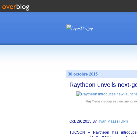
30 octobre 2015
Raytheon unveils next-g
Raytheon introduces new launche
Oct. 29, 2015 By
Ryan Maass (UPI)
TUCSON -- Raytheon has introduced