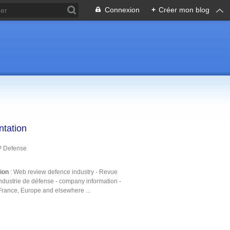
Connexion
+
Créer mon blog
ntation
P Defense
tion
: Web review defence industry - Revue
ndustrie de défense - company information -
France, Europe and elsewhere ...