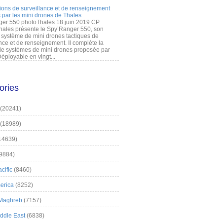
ions de surveillance et de renseignement
 par les mini drones de Thales
er 550 photoThales 18 juin 2019 CP
hales présente le Spy’Ranger 550, son
système de mini drones tactiques de
nce et de renseignement. Il complète la
 systèmes de mini drones proposée par
éployable en vingt...
ories
(20241)
(18989)
14639)
9884)
cific
(8460)
erica
(8252)
 Maghreb
(7157)
iddle East
(6838)