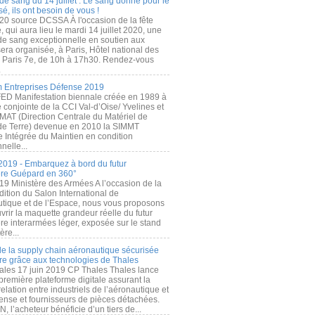
de sang du 14 juillet : Le sang donné pour le
é, ils ont besoin de vous !
20 source DCSSA À l'occasion de la fête
, qui aura lieu le mardi 14 juillet 2020, une
 de sang exceptionnelle en soutien aux
era organisée, à Paris, Hôtel national des
s Paris 7e, de 10h à 17h30. Rendez-vous
.
 Entreprises Défense 2019
FED Manifestation biennale créée en 1989 à
ive conjointe de la CCI Val-d’Oise/ Yvelines et
MAT (Direction Centrale du Matériel de
de Terre) devenue en 2010 la SIMMT
e Intégrée du Maintien en condition
nelle...
2019 - Embarquez à bord du futur
ère Guépard en 360°
19 Ministère des Armées A l’occasion de la
ition du Salon International de
utique et de l’Espace, nous vous proposons
rir la maquette grandeur réelle du futur
ère interarmées léger, exposée sur le stand
ère...
 de la supply chain aéronautique sécurisée
re grâce aux technologies de Thales
ales 17 juin 2019 CP Thales Thales lance
première plateforme digitale assurant la
elation entre industriels de l’aéronautique et
fense et fournisseurs de pièces détachées.
, l’acheteur bénéficie d’un tiers de...