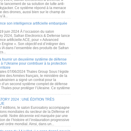
e lancement de sa solution de lutte anti-
kyjacker. Ce système répond à la menace
te des drones, aussi bien sur le champ de
u’à...
nce son intelligence artificielle embarquée
 19 juin 2024 À l’occasion du salon
ry 2024, Safran Electronics & Defense lance
gence artificielle ACE, pour « Advanced
 Engine ». Son objectif est d’intégrer des
s IA dans l’ensemble des produits de Safran
cs...
a fournir un deuxième système de défense
à l’Ukraine pour contribuer à la protection
rritoire
ales 07/06/2024 Thales Group Sous l’égide
ère des Armées français, le ministère de la
ukrainien a signé un contrat pour la
re d’un second système complet de défense
 Thales pour protéger l’Ukraine. Ce système
ORY 2024 : UNE ÉDITION TRÈS
UE
7 éditions, le salon Eurosatory accompagne
tions mondiales du secteur de la Défense et
curité. Notre décennie est marquée par une
ion de l’histoire et l’instauration progressive
el ordre mondial. Ainsi, dans un...