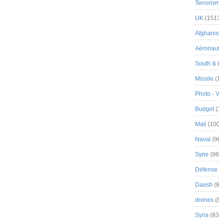
Terroris
UK
(151
Afghanist
Aéronau
South & 
Missile
(
Photo - 
Budget
(
Mali
(100
Naval
(9
Syrie
(96
Défense 
Daesh
(8
drones
(
Syria
(83