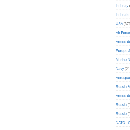
Industry
Industrie
USA
(37
Air Force
Armée de
Europe 
Marine N
Navy
(21
Aerospa
Russia 
Armée de 
Russia
(
Russie
(
NATO - 