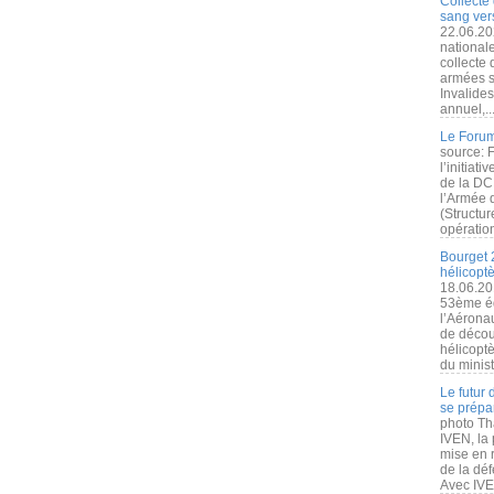
Collecte 
sang vers
22.06.20
nationale
collecte
armées s
Invalide
annuel,..
Le Forum
source: 
l’initiat
de la DC
l’Armée 
(Structur
opération
Bourget 
hélicopt
18.06.20
53ème éd
l’Aérona
de découv
hélicopt
du minist
Le futur
se prépa
photo Th
IVEN, la 
mise en r
de la dé
Avec IVEN