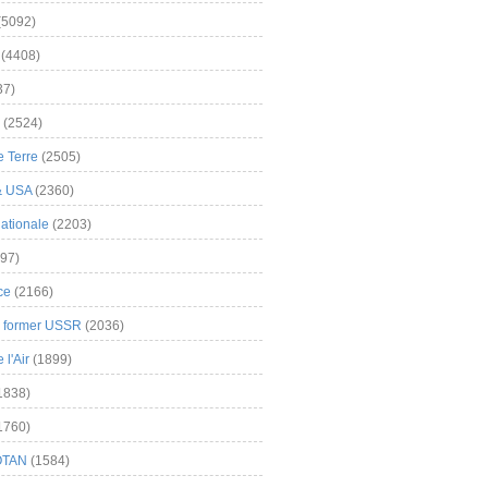
(5092)
(4408)
37)
(2524)
 Terre
(2505)
& USA
(2360)
ationale
(2203)
97)
ce
(2166)
& former USSR
(2036)
l'Air
(1899)
1838)
1760)
OTAN
(1584)