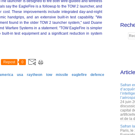
he launcher is designed to fire both wire-guided and wireless
ials say the EagleFire is a followup to the TOW 2 launcher, and
er cost. These improvements include integrated day-and-night
omic handgrips, and an extensive built-in test capability. "We
ement found in the older TOW 2 launcher system," said Duane
Reche
nd Warfare Systems in a statement. "TOW EagleFire is simpler
 built-in test equipment and a significant reduction in system
Repost
0
Articl
america
usa
raytheon
tow
missile
eaglefire
defence
Safran e
d’acquéri
l’intelli
l’aérospa
24 juin 
discussi
capital d
artificie
et de la 
Safran l
Paris, le
Eurosato