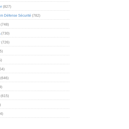
er
(827)
m Défense Sécurité
(782)
(748)
A
(730)
y
(726)
5)
5)
54)
(646)
9)
(615)
)
4)