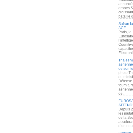
annoncé l
drones S
croissan
bataille q
Safran la
ACE
Paris, le
Eurosato
l’intelli
Cognitive
capacité
Electroni
Thales v
aérienne 
de son te
photo Th
du minist
Défense 
fournitu
aérienne
de...
EUROSAT
ATTEND
Depuis 2
les muta
de la Sé
accélérat
d’un nouv