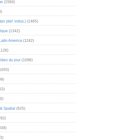
me
(1584)
3)
an (def. indus.)
(1465)
tique
(1342)
Latin America
(1182)
1126)
Video du jour
(1096)
1055)
9)
63)
0)
& Spatial
(925)
92)
838)
3)