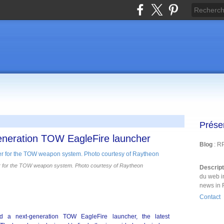
Prése
eneration TOW EagleFire launcher
Blog
: R
r for the TOW weapon system. Photo courtesy of Raytheon
Descrip
du web i
news in 
Contact
 a next-generation TOW EagleFire launcher, the latest