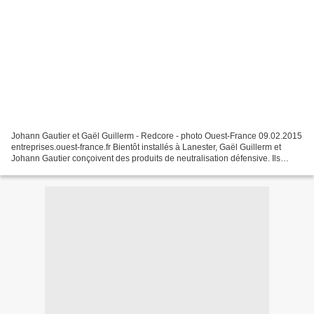
Johann Gautier et Gaël Guillerm - Redcore - photo Ouest-France 09.02.2015
entreprises.ouest-france.fr Bientôt installés à Lanester, Gaël Guillerm et
Johann Gautier conçoivent des produits de neutralisation défensive. Ils
s'appuient sur des compétences...