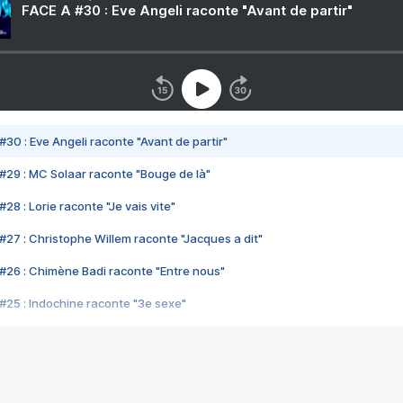
FACE A #30 : Eve Angeli raconte "Avant de partir"
#30 : Eve Angeli raconte "Avant de partir"
#29 : MC Solaar raconte "Bouge de là"
28 : Lorie raconte "Je vais vite"
#27 : Christophe Willem raconte "Jacques a dit"
#26 : Chimène Badi raconte "Entre nous"
#25 : Indochine raconte "3e sexe"
#24 : Zaho raconte "C'est chelou"
#23 : Patrick Bruel raconte "Au café des délices"
#22 : Kyo raconte "Le chemin"