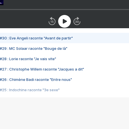
#30 : Eve Angeli raconte "Avant de partir"
#29 : MC Solaar raconte "Bouge de là"
28 : Lorie raconte "Je vais vite"
#27 : Christophe Willem raconte "Jacques a dit"
#26 : Chimène Badi raconte "Entre nous"
#25 : Indochine raconte "3e sexe"
#24 : Zaho raconte "C'est chelou"
#23 : Patrick Bruel raconte "Au café des délices"
#22 : Kyo raconte "Le chemin"