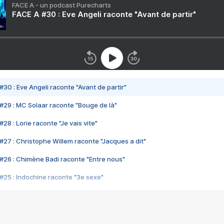
FACE A - un podcast Purecharts
FACE A #30 : Eve Angeli raconte "Avant de partir"
#30 : Eve Angeli raconte "Avant de partir"
#29 : MC Solaar raconte "Bouge de là"
28 : Lorie raconte "Je vais vite"
#27 : Christophe Willem raconte "Jacques a dit"
#26 : Chimène Badi raconte "Entre nous"
#25 : Indochine raconte "3e sexe"
#24 : Zaho raconte "C'est chelou"
#23 : Patrick Bruel raconte "Au café des délices"