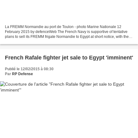
La FREMM Normandie au port de Toulon - photo Marine Nationale 12
February 2015 by defenceWeb The French Navy is supportive of tentative
plans to sell its FREMM frigate Normandie to Egypt at short notice, with the
vessel to be delivered before August....
French Rafale fighter jet sale to Egypt 'imminent'
Publié le 12/02/2015 à 08:30
Par
RP Defense