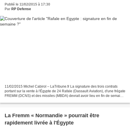
Publié le 11/02/2015 à 17:30
Par
RP Defense
11/02/2015 Michel Cabirol – LaTribune.fr La signature des trois contrats
portant sur la vente à l'Égypte de 24 Rafale (Dassault Aviation), d'une frégate
FREMM (DCNS) et des missiles (MBDA) devrait avoir lieu en fin de semaine.
La signature des trois contrats...
La Fremm « Normandie » pourrait être
rapidement livrée à l'Égypte