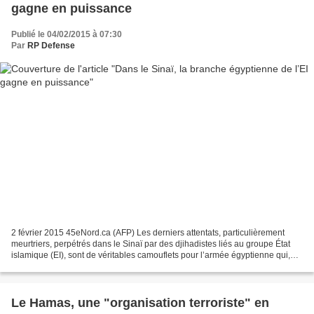
gagne en puissance
Publié le 04/02/2015 à 07:30
Par
RP Defense
2 février 2015 45eNord.ca (AFP) Les derniers attentats, particulièrement
meurtriers, perpétrés dans le Sinaï par des djihadistes liés au groupe État
islamique (EI), sont de véritables camouflets pour l’armée égyptienne qui,
malgré une offensive sans précédent,...
Le Hamas, une "organisation terroriste" en