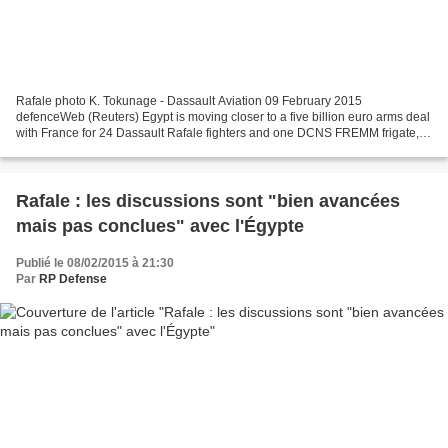
Rafale photo K. Tokunage - Dassault Aviation 09 February 2015
defenceWeb (Reuters) Egypt is moving closer to a five billion euro arms deal
with France for 24 Dassault Rafale fighters and one DCNS FREMM frigate,
with a tentative agreement apparently reached...
Rafale : les discussions sont "bien avancées
mais pas conclues" avec l'Égypte
Publié le 08/02/2015 à 21:30
Par
RP Defense