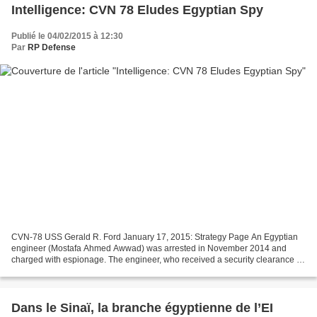
Intelligence: CVN 78 Eludes Egyptian Spy
Publié le 04/02/2015 à 12:30
Par
RP Defense
CVN-78 USS Gerald R. Ford January 17, 2015: Strategy Page An Egyptian
engineer (Mostafa Ahmed Awwad) was arrested in November 2014 and
charged with espionage. The engineer, who received a security clearance in
August so he could work on the new Ford class...
Dans le Sinaï, la branche égyptienne de l’EI