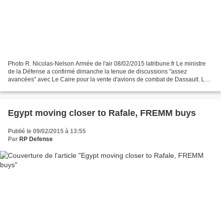
Photo R. Nicolas-Nelson Armée de l'air 08/02/2015 latribune.fr Le ministre
de la Défense a confirmé dimanche la tenue de discussions "assez
avancées" avec Le Caire pour la vente d'avions de combat de Dassault. Le
ministre de la Défense, Jean-Yves Le Drian,...
Egypt moving closer to Rafale, FREMM buys
Publié le 09/02/2015 à 13:55
Par
RP Defense