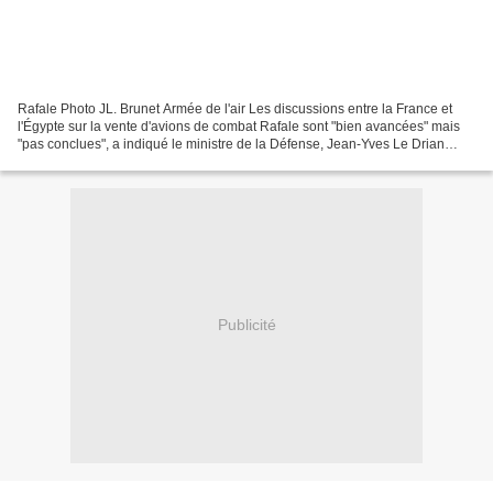
Rafale Photo JL. Brunet Armée de l'air Les discussions entre la France et
l'Égypte sur la vente d'avions de combat Rafale sont "bien avancées" mais
"pas conclues", a indiqué le ministre de la Défense, Jean-Yves Le Drian
08/02/2015 Le Point "Je prends...
Publicité