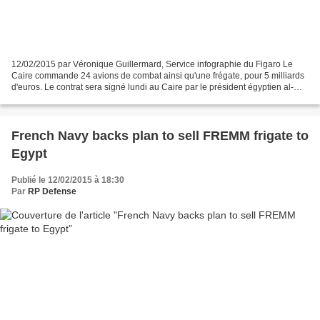
12/02/2015 par Véronique Guillermard, Service infographie du Figaro Le
Caire commande 24 avions de combat ainsi qu'une frégate, pour 5 milliards
d'euros. Le contrat sera signé lundi au Caire par le président égyptien al-
Sissi. C'est par un communiqué...
French Navy backs plan to sell FREMM frigate to
Egypt
Publié le 12/02/2015 à 18:30
Par
RP Defense