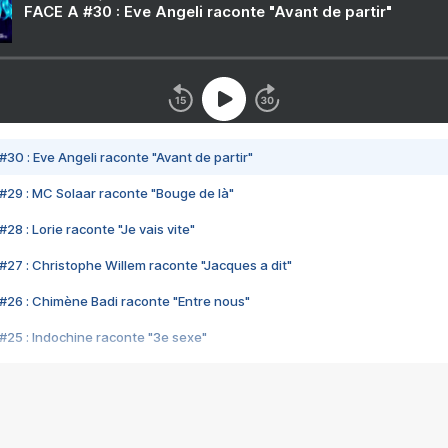
FACE A #30 : Eve Angeli raconte "Avant de partir"
#30 : Eve Angeli raconte "Avant de partir"
#29 : MC Solaar raconte "Bouge de là"
28 : Lorie raconte "Je vais vite"
#27 : Christophe Willem raconte "Jacques a dit"
#26 : Chimène Badi raconte "Entre nous"
#25 : Indochine raconte "3e sexe"
#24 : Zaho raconte "C'est chelou"
#23 : Patrick Bruel raconte "Au café des délices"
#22 : Kyo raconte "Le chemin"