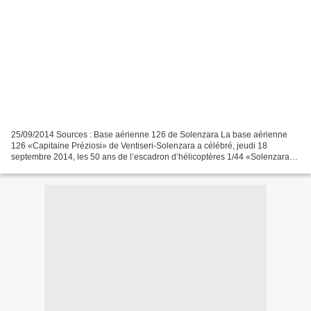
25/09/2014 Sources : Base aérienne 126 de Solenzara La base aérienne
126 «Capitaine Préziosi» de Ventiseri-Solenzara a célébré, jeudi 18
septembre 2014, les 50 ans de l’escadron d’hélicoptères 1/44 «Solenzara».
Une cérémonie militaire s’est déroulée sous...