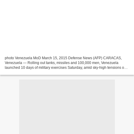
photo Venezuela MoD March 15, 2015 Defense News (AFP) CARACAS,
Venezuela — Rolling out tanks, missiles and 100,000 men, Venezuela
launched 10 days of military exercises Saturday, amid sky-high tensions over
US sanctions slapped on officials accused of...