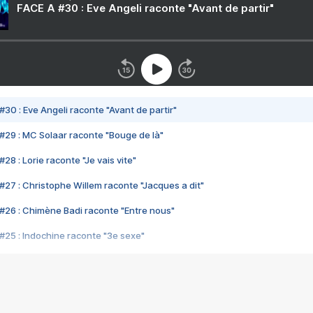
FACE A #30 : Eve Angeli raconte "Avant de partir"
#30 : Eve Angeli raconte "Avant de partir"
#29 : MC Solaar raconte "Bouge de là"
28 : Lorie raconte "Je vais vite"
#27 : Christophe Willem raconte "Jacques a dit"
#26 : Chimène Badi raconte "Entre nous"
#25 : Indochine raconte "3e sexe"
#24 : Zaho raconte "C'est chelou"
#23 : Patrick Bruel raconte "Au café des délices"
#22 : Kyo raconte "Le chemin"