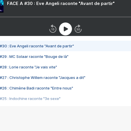
FACE A #30 : Eve Angeli raconte "Avant de partir"
#30 : Eve Angeli raconte "Avant de partir"
#29 : MC Solaar raconte "Bouge de là"
28 : Lorie raconte "Je vais vite"
#27 : Christophe Willem raconte "Jacques a dit"
#26 : Chimène Badi raconte "Entre nous"
#25 : Indochine raconte "3e sexe"
#24 : Zaho raconte "C'est chelou"
#23 : Patrick Bruel raconte "Au café des délices"
#22 : Kyo raconte "Le chemin"