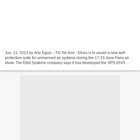
Jun. 11, 2013 by Arie Egozi – FG Tel Aviv - Elisra is to unveil a new self-
protection suite for unmanned air systems during the 17-23 June Paris air
show. The Elbit Systems company says it has developed the SPS-65V5
system using experience gained by producing...