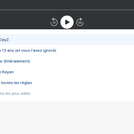
 DayZ
 a 13 ans (et vous l'avez ignoré)
e (littéralement)
im Rayan
 toutes les règles
s les jeux vidéo
us choquant de Rockstar ? - Le scandale BULLY
e plus moche de Steam
du RÊVE tourne au CAUCHEMAR