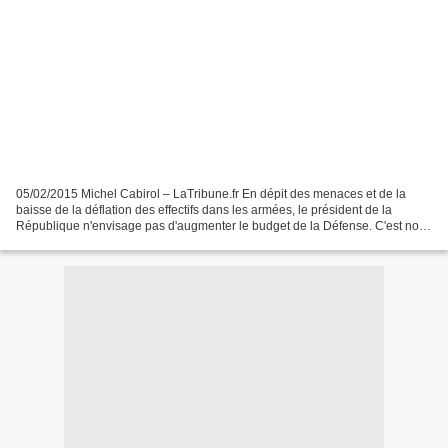
05/02/2015 Michel Cabirol – LaTribune.fr En dépit des menaces et de la
baisse de la déflation des effectifs dans les armées, le président de la
République n'envisage pas d'augmenter le budget de la Défense. C'est non.
Interrogé sur la nécessité d'augmenter...