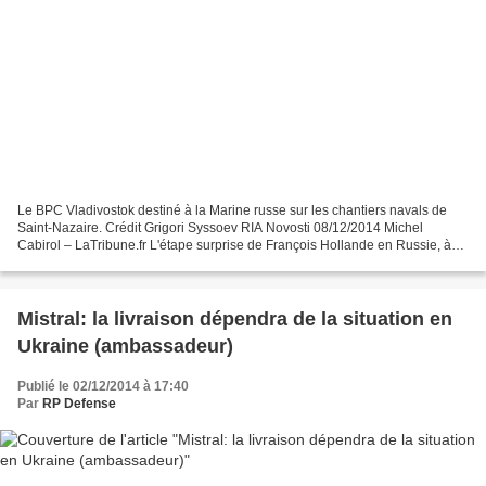
Le BPC Vladivostok destiné à la Marine russe sur les chantiers navals de
Saint-Nazaire. Crédit Grigori Syssoev RIA Novosti 08/12/2014 Michel
Cabirol – LaTribune.fr L'étape surprise de François Hollande en Russie, à
son retour de son voyage au Kazakhstan,...
Mistral: la livraison dépendra de la situation en
Ukraine (ambassadeur)
Publié le 02/12/2014 à 17:40
Par
RP Defense