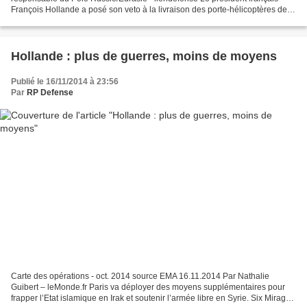
François Hollande a posé son veto à la livraison des porte-hélicoptères de
classe Mistral à la Russie. Même...
Hollande : plus de guerres, moins de moyens
Publié le 16/11/2014 à 23:56
Par
RP Defense
Carte des opérations - oct. 2014 source EMA 16.11.2014 Par Nathalie
Guibert – leMonde.fr Paris va déployer des moyens supplémentaires pour
frapper l’Etat islamique en Irak et soutenir l’armée libre en Syrie. Six Mirage,