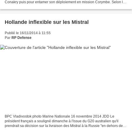
Conakry puis pour entamer son déploiement en mission Corymbe. Selon le
ministère , "après quelques jours de mer, il...
Hollande inflexible sur les Mistral
Publié le 16/11/2014 à 11:55
Par
RP Defense
BPC Vladivostok photo Marine Nationale 16 novembre 2014 JDD Le
président français a souligné dimanche à l'issue du G20 australien qu'il
prendrait sa décision sur la livraison des Mistral à la Russie "en dehors de
toute pression". "Pour l'instant, la Russie...