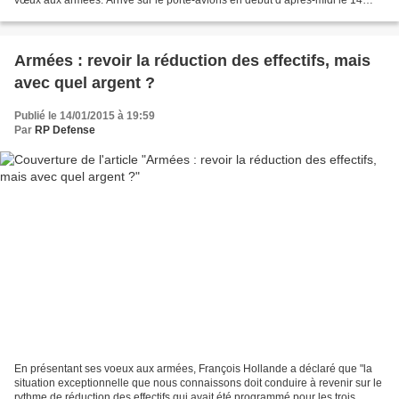
vœux aux armées. Arrivé sur le porte-avions en début d’après-midi le 14
janvier, il a effectué une visite de...
Armées : revoir la réduction des effectifs, mais
avec quel argent ?
Publié le 14/01/2015 à 19:59
Par
RP Defense
En présentant ses voeux aux armées, François Hollande a déclaré que "la
situation exceptionnelle que nous connaissons doit conduire à revenir sur le
rythme de réduction des effectifs qui avait été programmé pour les trois