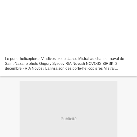
Le porte-hélicoptères Vladivostok de classe Mistral au chantier naval de
Saint-Nazaire photo Grigory Sysoev RIA Novosti NOVOSSIBIRSK, 2
décembre - RIA Novosti La livraison des porte-hélicoptères Mistral
commandés par la Russie est reportée jusqu'à ce...
Publicité