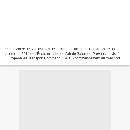
photo Armée de l'Air 16/03/2015 Armée de l'air Jeudi 12 mars 2015, la
promotion 2014 de l’École militaire de l’air de Salon-de-Provence a visité
l’European Air Transport Command (EATC - commandement du transport
aérien européen) à Eindhoven (Pays-Bas)....