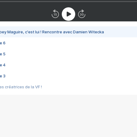
bey Maguire, c'est lui ! Rencontre avec Damien Witecka
e 6
e 5
e 4
e 3
s créatrices de la VF !
e 2
e 1
e Mektoub My Love arrive enfin ! Rencontre avec Shaïn Boumedine et Sal
i : après Toni en famille