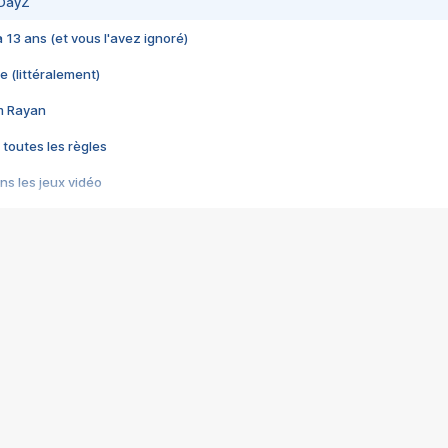
 DayZ
 a 13 ans (et vous l'avez ignoré)
e (littéralement)
im Rayan
 toutes les règles
s les jeux vidéo
us choquant de Rockstar ? - Le scandale BULLY
e plus moche de Steam
du RÊVE tourne au CAUCHEMAR
pendant 8 heures
it… à tort
umiliés par un jeu vidéo
ire - Final Fantasy 8