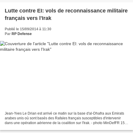
Lutte contre EI: vols de reconnaissance militaire
français vers l'Irak
Publié le 15/09/2014 à 11:30
Par
RP Defense
Jean-Yves Le Drian est arrivé ce matin sur la base d'al-Dhafra aux Emirats
arabes unis où sont basés des Rafales français susceptibles d'intervenir
dans une opération aérienne de la coalition sur l'Irak. - photo MinDefFR 15-
09-2014 à 09:30 Par RFI Le...