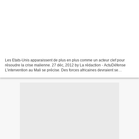
Les Etats-Unis apparaissent de plus en plus comme un acteur clef pour
résoudre la crise malienne. 27 déc, 2012 by La rédaction - ActuDéfense
L’intervention au Mali se précise. Des forces africaines devraient se
mobiliser au premier semestre 2013. Emmanuel...