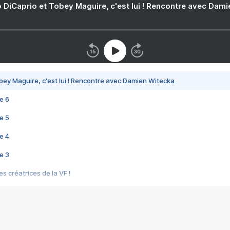
 DiCaprio et Tobey Maguire, c'est lui ! Rencontre avec Dam
bey Maguire, c'est lui ! Rencontre avec Damien Witecka
e 6
e 5
e 4
e 3
s créatrices de la VF !
e 2
e 1
e Mektoub My Love arrive enfin ! Rencontre avec Shaïn Boumedine et Sal