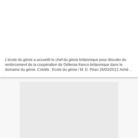
L’école du génie a accueilli le chef du génie britannique pour discuter du
renforcement de la coopération de Défense franco-britannique dans le
domaine du génie. Crédits : Ecole du génie / M. D. Péan 26/03/2012 Armée
de Terre L’école du génie a accueilli...