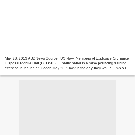
May 28, 2013 ASDNews Source : US Navy Members of Explosive Ordnance
Disposal Mobile Unit (EODMU) 11 participated in a mine pouncing training
exercise in the Indian Ocean May 26. "Back in the day, they would jump out
of a helo near a mine and attach an...