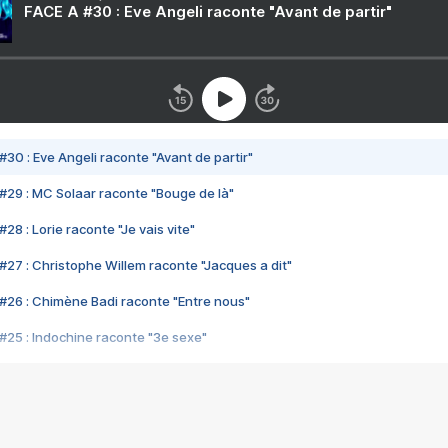
FACE A #30 : Eve Angeli raconte "Avant de partir"
#30 : Eve Angeli raconte "Avant de partir"
#29 : MC Solaar raconte "Bouge de là"
28 : Lorie raconte "Je vais vite"
#27 : Christophe Willem raconte "Jacques a dit"
#26 : Chimène Badi raconte "Entre nous"
#25 : Indochine raconte "3e sexe"
#24 : Zaho raconte "C'est chelou"
#23 : Patrick Bruel raconte "Au café des délices"
#22 : Kyo raconte "Le chemin"