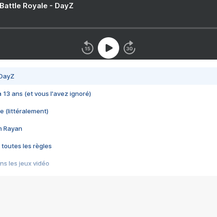
 Battle Royale - DayZ
 DayZ
 a 13 ans (et vous l'avez ignoré)
e (littéralement)
im Rayan
 toutes les règles
s les jeux vidéo
us choquant de Rockstar ? - Le scandale BULLY
e plus moche de Steam
du RÊVE tourne au CAUCHEMAR