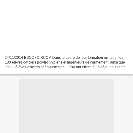
24/11/2014 ESCC / DIRCOM Dans le cadre de leur formation militaire, les
133 élèves-officiers polytechniciens et ingénieurs de l’armement, ainsi que
les 23 élèves-officiers spécialistes de l’ESM ont effectué un séjour au centre
d’entrainement de Penthièvre,...