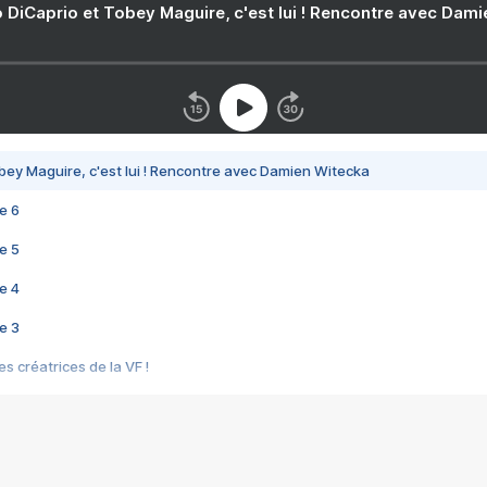
 DiCaprio et Tobey Maguire, c'est lui ! Rencontre avec Dam
bey Maguire, c'est lui ! Rencontre avec Damien Witecka
e 6
e 5
e 4
e 3
s créatrices de la VF !
e 2
e 1
e Mektoub My Love arrive enfin ! Rencontre avec Shaïn Boumedine et Sal