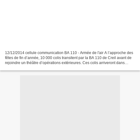
12/12/2014 cellule communication BA 110 - Armée de l'air A l’approche des
fêtes de fin d’année, 10 000 colis transitent par la BA 110 de Creil avant de
rejoindre un théâtre d’opérations extérieures. Ces colis arriveront dans
quelques jours au Mali, en...