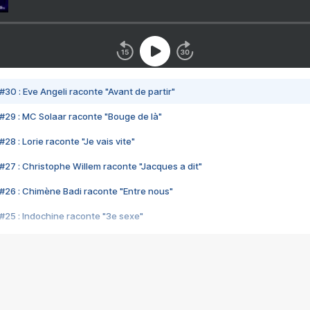
#30 : Eve Angeli raconte "Avant de partir"
#29 : MC Solaar raconte "Bouge de là"
28 : Lorie raconte "Je vais vite"
#27 : Christophe Willem raconte "Jacques a dit"
#26 : Chimène Badi raconte "Entre nous"
#25 : Indochine raconte "3e sexe"
#24 : Zaho raconte "C'est chelou"
#23 : Patrick Bruel raconte "Au café des délices"
#22 : Kyo raconte "Le chemin"