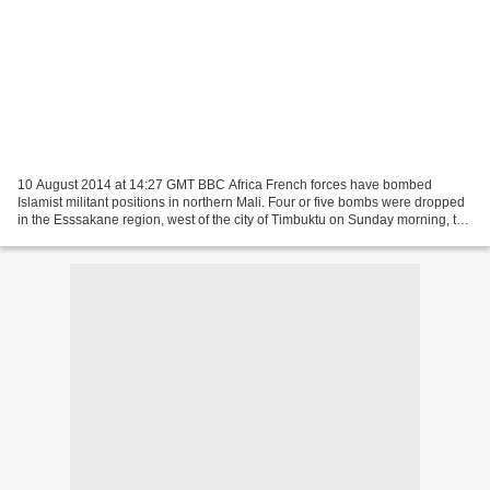
10 August 2014 at 14:27 GMT BBC Africa French forces have bombed
Islamist militant positions in northern Mali. Four or five bombs were dropped
in the Esssakane region, west of the city of Timbuktu on Sunday morning, the
BBC's Alex Duval Smith in Mali...