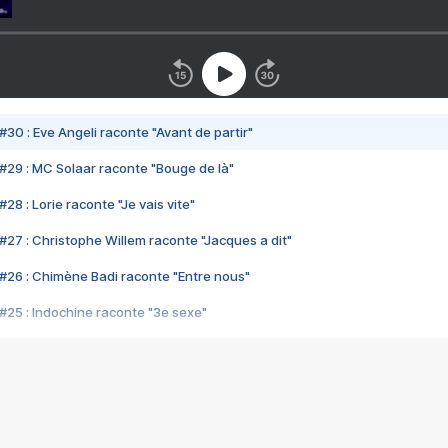
#30 : Eve Angeli raconte "Avant de partir"
#29 : MC Solaar raconte "Bouge de là"
28 : Lorie raconte "Je vais vite"
#27 : Christophe Willem raconte "Jacques a dit"
#26 : Chimène Badi raconte "Entre nous"
#25 : Indochine raconte "3e sexe"
#24 : Zaho raconte "C'est chelou"
#23 : Patrick Bruel raconte "Au café des délices"
#22 : Kyo raconte "Le chemin"