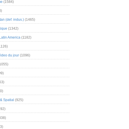
me
(1584)
3)
an (def. indus.)
(1465)
tique
(1342)
Latin America
(1182)
1126)
Video du jour
(1096)
1055)
9)
63)
0)
& Spatial
(925)
92)
838)
3)