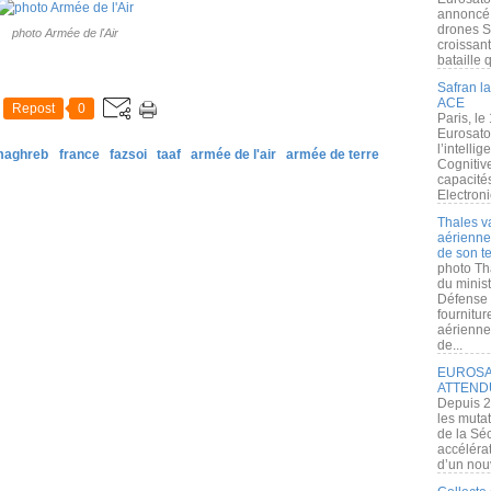
annoncé l
drones S
photo Armée de l'Air
croissan
bataille q
Safran la
ACE
Repost
0
Paris, le
Eurosato
l’intelli
 maghreb
france
fazsoi
taaf
armée de l'air
armée de terre
Cognitive
capacité
Electroni
Thales v
aérienne 
de son te
photo Th
du minist
Défense 
fournitu
aérienne
de...
EUROSAT
ATTEND
Depuis 2
les muta
de la Sé
accélérat
d’un nouv