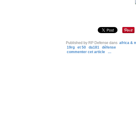
Published by RP Defense
dans
africa &
19rg
et 50
da181
défense
commenter cet article
…