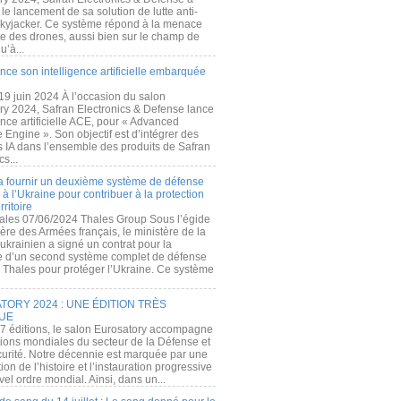
e lancement de sa solution de lutte anti-
kyjacker. Ce système répond à la menace
te des drones, aussi bien sur le champ de
u’à...
nce son intelligence artificielle embarquée
 19 juin 2024 À l’occasion du salon
ry 2024, Safran Electronics & Defense lance
gence artificielle ACE, pour « Advanced
 Engine ». Son objectif est d’intégrer des
s IA dans l’ensemble des produits de Safran
cs...
a fournir un deuxième système de défense
à l’Ukraine pour contribuer à la protection
rritoire
ales 07/06/2024 Thales Group Sous l’égide
ère des Armées français, le ministère de la
ukrainien a signé un contrat pour la
re d’un second système complet de défense
 Thales pour protéger l’Ukraine. Ce système
ORY 2024 : UNE ÉDITION TRÈS
UE
7 éditions, le salon Eurosatory accompagne
tions mondiales du secteur de la Défense et
curité. Notre décennie est marquée par une
ion de l’histoire et l’instauration progressive
el ordre mondial. Ainsi, dans un...