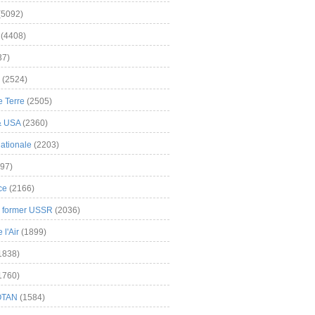
(5092)
(4408)
37)
(2524)
 Terre
(2505)
& USA
(2360)
ationale
(2203)
97)
ce
(2166)
& former USSR
(2036)
l'Air
(1899)
1838)
1760)
OTAN
(1584)