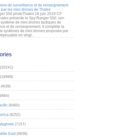
ions de surveillance et de renseignement
 par les mini drones de Thales
er 550 photoThales 18 juin 2019 CP
hales présente le Spy’Ranger 550, son
système de mini drones tactiques de
nce et de renseignement. Il complète la
 systèmes de mini drones proposée par
éployable en vingt...
ories
(20241)
(18989)
14639)
9884)
cific
(8460)
erica
(8252)
 Maghreb
(7157)
iddle East
(6838)