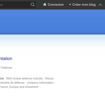
Connexion
+
Créer mon blog
ntation
P Defense
tion
: Web review defence industry - Revue
ndustrie de défense - company information -
France, Europe and elsewhere ...