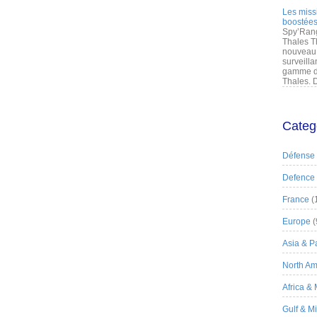
Les miss
boostées
Spy’Rang
Thales T
nouveau 
surveilla
gamme de
Thales. D
Categ
Défense
Defence
France
(
Europe
(
Asia & Pa
North Am
Africa &
Gulf & M