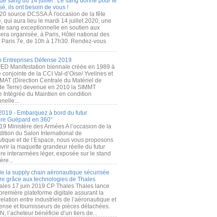
de sang du 14 juillet : Le sang donné pour le
é, ils ont besoin de vous !
20 source DCSSA À l'occasion de la fête
, qui aura lieu le mardi 14 juillet 2020, une
 de sang exceptionnelle en soutien aux
era organisée, à Paris, Hôtel national des
s Paris 7e, de 10h à 17h30. Rendez-vous
.
 Entreprises Défense 2019
FED Manifestation biennale créée en 1989 à
ive conjointe de la CCI Val-d’Oise/ Yvelines et
MAT (Direction Centrale du Matériel de
de Terre) devenue en 2010 la SIMMT
e Intégrée du Maintien en condition
nelle...
2019 - Embarquez à bord du futur
ère Guépard en 360°
19 Ministère des Armées A l’occasion de la
ition du Salon International de
utique et de l’Espace, nous vous proposons
rir la maquette grandeur réelle du futur
ère interarmées léger, exposée sur le stand
ère...
 de la supply chain aéronautique sécurisée
re grâce aux technologies de Thales
ales 17 juin 2019 CP Thales Thales lance
première plateforme digitale assurant la
elation entre industriels de l’aéronautique et
fense et fournisseurs de pièces détachées.
, l’acheteur bénéficie d’un tiers de...