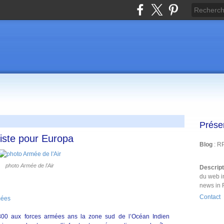
Prése
iste pour Europa
Blog
: R
photo Armée de l'Air
Descrip
du web i
news in 
Contact
mées
0 aux forces armées ans la zone sud de l’Océan Indien