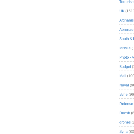
Terroris
UK
(151
Afghanist
Aéronau
South & 
Missile
(
Photo - 
Budget
(
Mali
(100
Naval
(9
Syrie
(96
Défense 
Daesh
(8
drones
(
Syria
(83