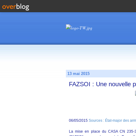
13 mai 2015
FAZSOI : Une nouvelle p
06/05/2015
Sources : État-major des ar
La mise en place du CASA CN 235-30