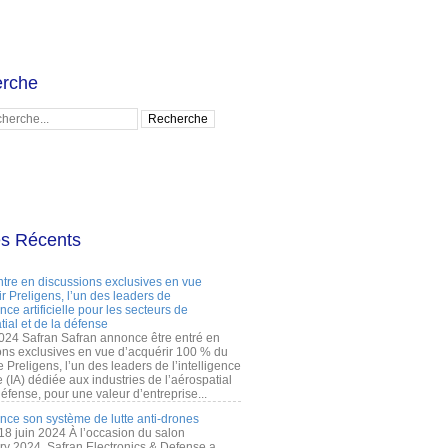
rche
es Récents
ntre en discussions exclusives en vue
r Preligens, l’un des leaders de
gence artificielle pour les secteurs de
tial et de la défense
2024 Safran Safran annonce être entré en
ons exclusives en vue d’acquérir 100 % du
e Preligens, l’un des leaders de l’intelligence
lle (IA) dédiée aux industries de l’aérospatial
défense, pour une valeur d’entreprise...
ance son système de lutte anti-drones
 18 juin 2024 À l’occasion du salon
ry 2024, Safran Electronics & Defense a