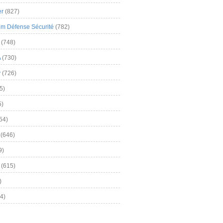
er
(827)
m Défense Sécurité
(782)
(748)
A
(730)
y
(726)
5)
5)
54)
(646)
9)
(615)
)
4)