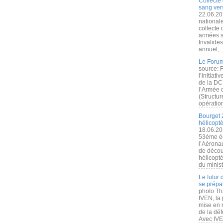
Collecte 
sang vers
22.06.20
nationale
collecte
armées s
Invalide
annuel,..
Le Forum
source: 
l’initiat
de la DC
l’Armée 
(Structur
opération
Bourget 
hélicopt
18.06.20
53ème éd
l’Aérona
de découv
hélicopt
du minist
Le futur
se prépa
photo Th
IVEN, la 
mise en r
de la dé
Avec IVEN