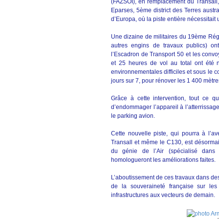
(FAZSOI), en remplacement du Transall, 
Eparses, 5ème district des Terres austral
d’Europa, où la piste entière nécessitait
Une dizaine de militaires du 19ème Rég
autres engins de travaux publics) o
l’Escadron de Transport 50 et les convoy
et 25 heures de vol au total ont été 
environnementales difficiles et sous le c
jours sur 7, pour rénover les 1 400 mètre
Grâce à cette intervention, tout ce qu
d’endommager l’appareil à l’atterrissage
le parking avion.
Cette nouvelle piste, qui pourra à l’av
Transall et même le C130, est désormai
du génie de l’Air (spécialisé dans l
homologueront les améliorations faites.
L’aboutissement de ces travaux dans des d
de la souveraineté française sur le
infrastructures aux vecteurs de demain.