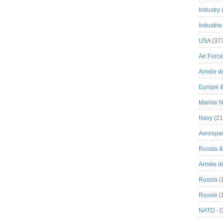
Industry
Industrie
USA
(37
Air Force
Armée de
Europe 
Marine N
Navy
(21
Aerospa
Russia 
Armée de 
Russia
(
Russie
(
NATO - 