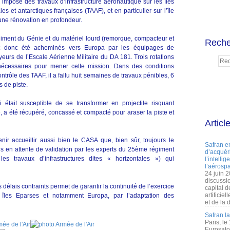
impose des travaux d’infrastructure aéronautique sur les îles
es et antarctiques françaises (TAAF), et en particulier sur l’île
 une rénovation en profondeur.
iment du Génie et du matériel lourd (remorque, compacteur et
Reche
nt donc été acheminés vers Europa par les équipages de
eurs de l’Escale Aérienne Militaire du DA 181. Trois rotations
nécessaires pour mener cette mission. Dans des conditions
ontrôle des TAAF, il a fallu huit semaines de travaux pénibles, 6
s de piste.
i était susceptible de se transformer en projectile risquant
, a été récupéré, concassé et compacté pour araser la piste et
Articl
enir accueillir aussi bien le CASA que, bien sûr, toujours le
Safran e
s en attente de validation par les experts du 25ème régiment
d’acquéri
es travaux d’infrastructures dites « horizontales ») qui
l’intelli
l’aérospa
24 juin 
discussi
élais contraints permet de garantir la continuité de l’exercice
capital d
artificie
s îles Eparses et notamment Europa, par l’adaptation des
et de la 
Safran l
Paris, le
Eurosato