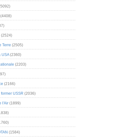
(5092)
(4408)
37)
(2524)
 Terre
(2505)
& USA
(2360)
ationale
(2203)
97)
ce
(2166)
& former USSR
(2036)
l'Air
(1899)
1838)
1760)
OTAN
(1584)