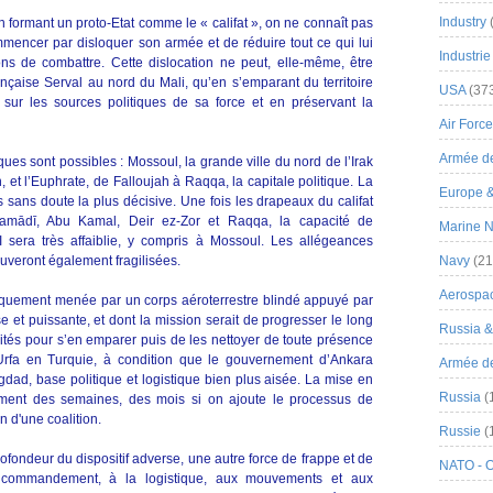
Industry
n formant un proto-Etat comme le « califat », on ne connaît pas
mencer par disloquer son armée et de réduire tout ce qui lui
Industrie
sons de combattre. Cette dislocation ne peut, elle-même, être
ançaise Serval au nord du Mali, qu’en s’emparant du territoire
USA
(37
 sur les sources politiques de sa force et en préservant la
Air Force
Armée de
es sont possibles : Mossoul, la grande ville du nord de l’Irak
 et l’Euphrate, de Falloujah à Raqqa, la capitale politique. La
Europe 
s sans doute la plus décisive. Une fois les drapeaux du califat
 Ramādī, Abu Kamal, Deir ez-Zor et Raqqa, la capacité de
Marine N
EI sera très affaiblie, y compris à Mossoul. Les allégeances
rouveront également fragilisées.
Navy
(21
Aerospa
ogiquement menée par un corps aéroterrestre blindé appuyé par
 et puissante, et dont la mission serait de progresser le long
Russia 
cités pour s’en emparer puis de les nettoyer de toute présence
d’Urfa en Turquie, à condition que le gouvernement d’Ankara
Armée de 
dad, base politique et logistique bien plus aisée. La mise en
Russia
(
ement des semaines, des mois si on ajoute le processus de
n d'une coalition.
Russie
(
ofondeur du dispositif adverse, une autre force de frappe et de
NATO - 
 de commandement, à la logistique, aux mouvements et aux