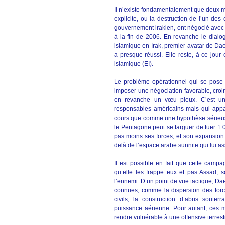
Il n’existe fondamentalement que deux m
explicite, ou la destruction de l’un des
gouvernement irakien, ont négocié avec 
à la fin de 2006. En revanche le dialog
islamique en Irak, premier avatar de Daec
a presque réussi. Elle reste, à ce jour 
islamique (EI).
Le problème opérationnel qui se pose 
imposer une négociation favorable, croire
en revanche un vœu pieux. C’est un 
responsables américains mais qui appa
cours que comme une hypothèse sérieu
le Pentagone peut se targuer de tuer 
pas moins ses forces, et son expansion e
delà de l’espace arabe sunnite qui lui as
Il est possible en fait que cette campa
qu’elle les frappe eux et pas Assad, 
l’ennemi. D’un point de vue tactique, Da
connues, comme la dispersion des force
civils, la construction d’abris souterr
puissance aérienne. Pour autant, ces mé
rendre vulnérable à une offensive terrest