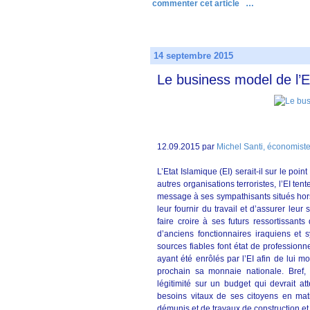
commenter cet article
…
14 septembre 2015
Le business model de l’E
12.09.2015 par
Michel Santi, économist
L’Etat Islamique (EI) serait-il sur le po
autres organisations terroristes, l’EI ten
message à ses sympathisants situés hors
leur fournir du travail et d’assurer leur
faire croire à ses futurs ressortissant
d’anciens fonctionnaires iraquiens et 
sources fiables font état de professionn
ayant été enrôlés par l’EI afin de lui 
prochain sa monnaie nationale. Bref, 
légitimité sur un budget qui devrait at
besoins vitaux de ses citoyens en mati
démunis et de travaux de construction et 