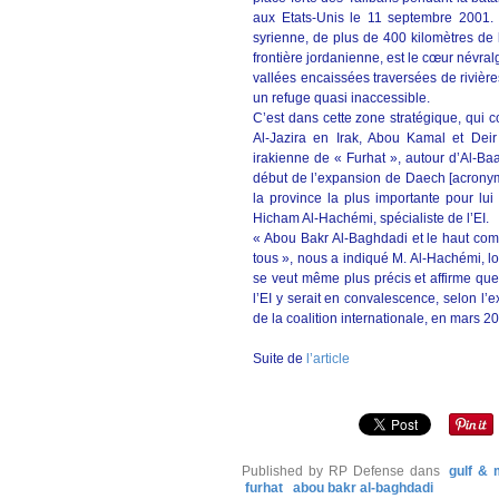
aux Etats-Unis le 11 septembre 2001. C
syrienne, de plus de 400 kilomètres de 
frontière jordanienne, est le cœur névralg
vallées encaissées traversées de rivière
un refuge quasi inaccessible.
C’est dans cette zone stratégique, qui c
Al-Jazira en Irak, Abou Kamal et Deir
irakienne de « Furhat », autour d’Al-Ba
début de l’expansion de Daech [acronyme 
la province la plus importante pour lui 
Hicham Al-Hachémi, spécialiste de l’EI.
« Abou Bakr Al-Baghdadi et le haut co
tous », nous a indiqué M. Al-Hachémi, l
se veut même plus précis et affirme que 
l’EI y serait en convalescence, selon l’
de la coalition internationale, en mars 2
Suite de
l’article
Published by RP Defense
dans
gulf & 
furhat
abou bakr al-baghdadi