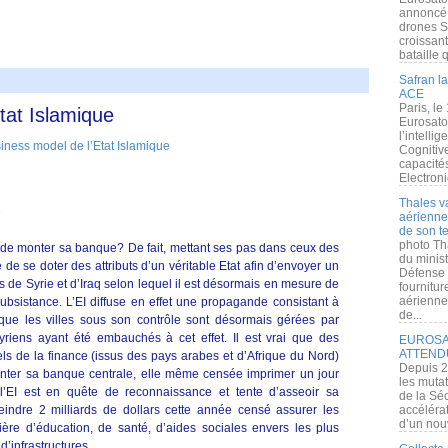
annoncé l
drones S
croissan
bataille q
Safran la
ACE
Paris, le
tat Islamique
Eurosato
l’intelli
Cognitive
capacité
Electroni
Thales v
e
aérienne 
de son te
photo Th
int de monter sa banque? De fait, mettant ses pas dans ceux des
du minist
te de se doter des attributs d’un véritable Etat afin d’envoyer un
Défense 
 de Syrie et d’Iraq selon lequel il est désormais en mesure de
fournitu
aérienne
 subsistance. L’EI diffuse en effet une propagande consistant à
de...
s que les villes sous son contrôle sont désormais gérées par
syriens ayant été embauchés à cet effet. Il est vrai que des
EUROSAT
ATTEND
els de la finance (issus des pays arabes et d’Afrique du Nord)
Depuis 2
monter sa banque centrale, elle même censée imprimer un jour
les muta
l’EI est en quête de reconnaissance et tente d’asseoir sa
de la Sé
teindre 2 milliards de dollars cette année censé assurer les
accélérat
d’un nouv
ère d’éducation, de santé, d’aides sociales envers les plus
d’infrastructures.