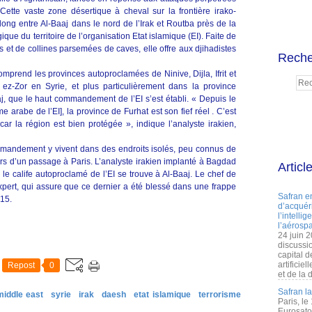
ette vaste zone désertique à cheval sur la frontière irako-
long entre Al-Baaj dans le nord de l’Irak et Routba près de la
ique du territoire de l’organisation Etat islamique (EI). Faite de
s et de collines parsemées de caves, elle offre aux djihadistes
Reche
omprend les provinces autoproclamées de Ninive, Dijla, Ifrit et
 ez-Zor en Syrie, et plus particulièrement dans la province
aj, que le haut commandement de l’EI s’est établi. « Depuis le
arabe de l’EI], la province de Furhat est son fief réel . C’est
car la région est bien protégée », indique l’analyste irakien,
mmandement y vivent dans des endroits isolés, peu connus de
ors d’un passage à Paris. L’analyste irakien implanté à Bagdad
Articl
le calife autoproclamé de l’EI se trouve à Al-Baaj. Le chef de
expert, qui assure que ce dernier a été blessé dans une frappe
Safran e
015.
d’acquéri
l’intelli
l’aérospa
24 juin 
discussi
capital d
artificie
Repost
0
et de la 
Safran l
middle east
syrie
irak
daesh
etat islamique
terrorisme
Paris, le
Eurosato