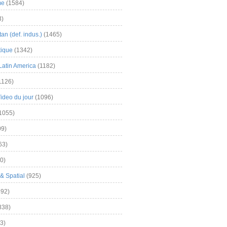
me
(1584)
3)
an (def. indus.)
(1465)
tique
(1342)
Latin America
(1182)
1126)
Video du jour
(1096)
1055)
9)
63)
0)
& Spatial
(925)
92)
838)
3)