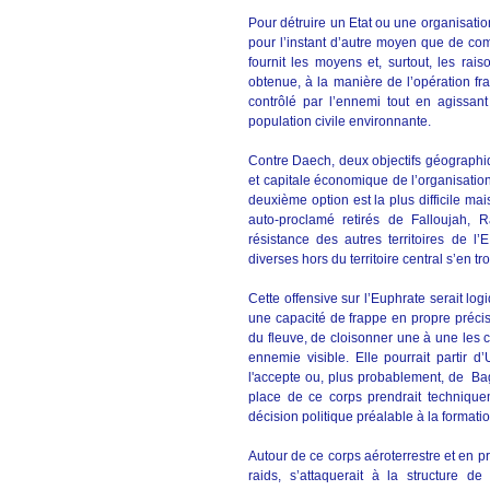
Pour détruire un Etat ou une organisatio
pour l’instant d’autre moyen que de com
fournit les moyens et, surtout, les rai
obtenue, à la manière de l’opération fr
contrôlé par l’ennemi tout en agissant
population civile environnante.
Contre Daech, deux objectifs géographiqu
et capitale économique de l’organisation,
deuxième option est la plus difficile mai
auto-proclamé retirés de Falloujah,
résistance des autres territoires de l’
diverses hors du territoire central s’en t
Cette offensive sur l’Euphrate serait l
une capacité de frappe en propre précise
du fleuve, de cloisonner une à une les 
ennemie visible. Elle pourrait partir 
l'accepte ou, plus probablement, de Bag
place de ce corps prendrait techniqu
décision politique préalable à la formatio
Autour de ce corps aéroterrestre et en pr
raids, s’attaquerait à la structure