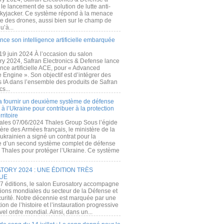
e lancement de sa solution de lutte anti-
kyjacker. Ce système répond à la menace
te des drones, aussi bien sur le champ de
u’à...
nce son intelligence artificielle embarquée
 19 juin 2024 À l’occasion du salon
ry 2024, Safran Electronics & Defense lance
gence artificielle ACE, pour « Advanced
 Engine ». Son objectif est d’intégrer des
s IA dans l’ensemble des produits de Safran
cs...
a fournir un deuxième système de défense
à l’Ukraine pour contribuer à la protection
rritoire
ales 07/06/2024 Thales Group Sous l’égide
ère des Armées français, le ministère de la
ukrainien a signé un contrat pour la
re d’un second système complet de défense
 Thales pour protéger l’Ukraine. Ce système
ORY 2024 : UNE ÉDITION TRÈS
UE
7 éditions, le salon Eurosatory accompagne
tions mondiales du secteur de la Défense et
curité. Notre décennie est marquée par une
ion de l’histoire et l’instauration progressive
el ordre mondial. Ainsi, dans un...