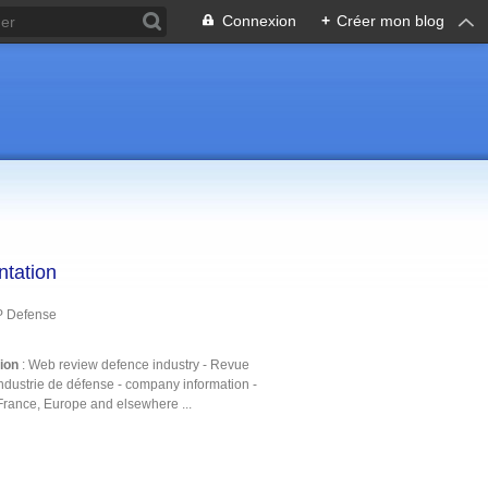
Connexion
+
Créer mon blog
ntation
P Defense
tion
: Web review defence industry - Revue
ndustrie de défense - company information -
France, Europe and elsewhere ...