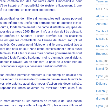
cette combinaison des contraires entre l’impossibilité pour
Terroris
être frappé et l’impossibilité de résister efficacement à une
UK
(151
é qui donnerait un plein effet opérationnel.
Afghanist
ieurs dizaines de milliers d’hommes, les estimations pouvant
 si on intègre des unités non-permanentes de défense locale.
Aéronau
 lourds, fondamentalement une force d’infanterie équipée de
South & 
ues des années 1960. En soi, il n’y a là rien de très puissant,
 des armées de Saddam Hussein broyées par les coalitions
Missile
(
nce est que les combattants de l’armée de Daech sont plutôt
otivés. Ce dernier point fait toute la différence, surtout face à
Photo - 
 sont pas hors de leur zone ethno-confessionnelle mais aussi
entales, tout à fait résolues mais dont les gouvernements sont
Budget
(
, malgré toute l’armée irakienne, moins d’un mois aux divisions
Mali
(100
puis le Koweït. Un an plus tard, la prise de la seule ville de
 combattants légers, a nécessité neuf mois d'efforts.
Naval
(9
ation extrême permet d’introduire sur le champ de bataille des
Syrie
(96
ui servent de missiles de croisière du pauvre. Avec la mobilité
les, elle autorise aussi des modes d’action très décentralisés,
Défense 
loppant les forces adverses ou s’infiltrant entre elles à la
Daesh
(8
drones
(
en mars dernier ou les batailles de l’époque de l’occupation
mparer de chaque ville le long de l’Euphrate sera difficile et
Syria
(83