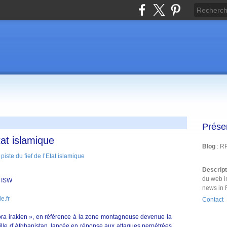
Prése
Etat islamique
Blog
: R
Descrip
du web i
s ISW
news in 
e.fr
Contact
ra irakien », en référence à la zone montagneuse devenue la
aille d’Afghanistan, lancée en réponse aux attaques perpétrées