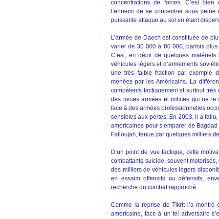
concentrations de forces. C’est bien 
l’ennemi de se concentrer sous peine d’
puissante attaque au sol en étant dispers
L’armée de Daech est constituée de plus
varier de 30 000 à 80 000, parfois plus
C’est, en dépit de quelques matériels
véhicules légers et d’armements soviétiq
une très faible fraction par exemple
menées par les Américains. La différe
compétents tactiquement et surtout très m
des forces armées et milices qui ne le
face à des armées professionnelles occid
sensibles aux pertes. En 2003, il a fallu
américaines pour s’emparer de Bagdad de
Falloujah, tenue par quelques milliers de
D’un point de vue tactique, cette motiv
combattants-suicide, souvent motorisés, q
des milliers de véhicules légers disponib
en essaim offensifs ou défensifs, enve
recherche du combat rapproché.
Comme la reprise de Tikrit l’a montré 
américaine, face à un tel adversaire s’e