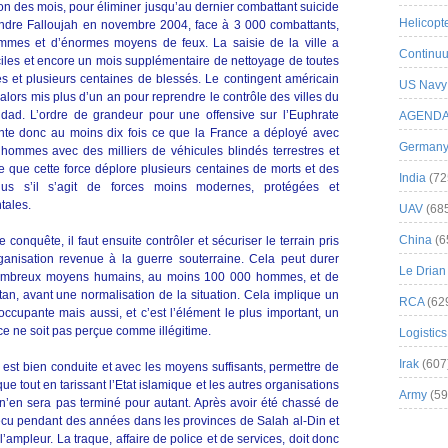
n des mois, pour éliminer jusqu’au dernier combattant suicide
Helicopt
rendre Falloujah en novembre 2004, face à 3 000 combattants,
mmes et d’énormes moyens de feux. La saisie de la ville a
Continuu
les et encore un mois supplémentaire de nettoyage de toutes
ués et plusieurs centaines de blessés. Le contingent américain
US Navy
lors mis plus d’un an pour reprendre le contrôle des villes du
dad. L’ordre de grandeur pour une offensive sur l’Euphrate
AGEND
te donc au moins dix fois ce que la France a déployé avec
German
 hommes avec des milliers de véhicules blindés terrestres et
 ce que cette force déplore plusieurs centaines de morts et des
India
(72
lus s’il s’agit de forces moins modernes, protégées et
tales.
UAV
(68
China
(6
 conquête, il faut ensuite contrôler et sécuriser le terrain pris
ganisation revenue à la guerre souterraine. Cela peut durer
Le Drian
 nombreux moyens humains, au moins 100 000 hommes, et de
stan, avant une normalisation de la situation. Cela implique un
RCA
(62
cupante mais aussi, et c’est l’élément le plus important, un
rce ne soit pas perçue comme illégitime.
Logistics
Irak
(607
e est bien conduite et avec les moyens suffisants, permettre de
e tout en tarissant l’Etat islamique et les autres organisations
Army
(59
n’en sera pas terminé pour autant. Après avoir été chassé de
écu pendant des années dans les provinces de Salah al-Din et
’ampleur. La traque, affaire de police et de services, doit donc