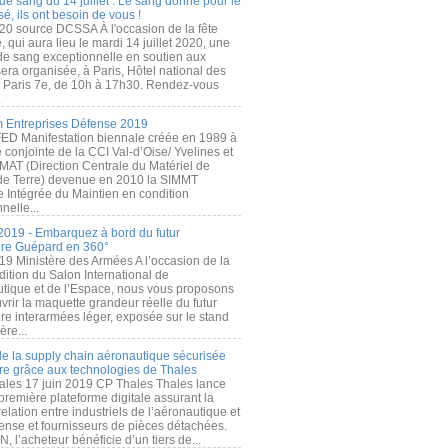
de sang du 14 juillet : Le sang donné pour le
é, ils ont besoin de vous !
20 source DCSSA À l'occasion de la fête
, qui aura lieu le mardi 14 juillet 2020, une
 de sang exceptionnelle en soutien aux
era organisée, à Paris, Hôtel national des
s Paris 7e, de 10h à 17h30. Rendez-vous
.
 Entreprises Défense 2019
FED Manifestation biennale créée en 1989 à
ive conjointe de la CCI Val-d’Oise/ Yvelines et
MAT (Direction Centrale du Matériel de
de Terre) devenue en 2010 la SIMMT
e Intégrée du Maintien en condition
nelle...
2019 - Embarquez à bord du futur
ère Guépard en 360°
19 Ministère des Armées A l’occasion de la
ition du Salon International de
utique et de l’Espace, nous vous proposons
rir la maquette grandeur réelle du futur
ère interarmées léger, exposée sur le stand
ère...
 de la supply chain aéronautique sécurisée
re grâce aux technologies de Thales
ales 17 juin 2019 CP Thales Thales lance
première plateforme digitale assurant la
elation entre industriels de l’aéronautique et
fense et fournisseurs de pièces détachées.
, l’acheteur bénéficie d’un tiers de...