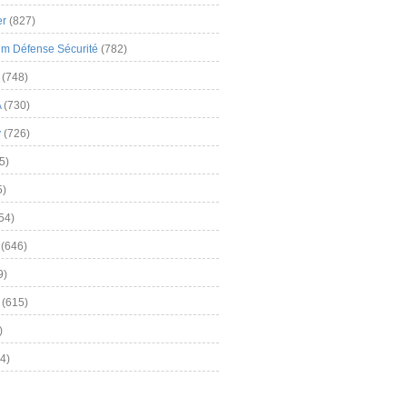
er
(827)
m Défense Sécurité
(782)
(748)
A
(730)
y
(726)
5)
5)
54)
(646)
9)
(615)
)
4)