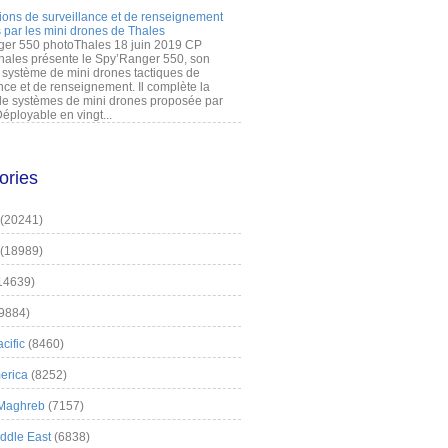
ions de surveillance et de renseignement
 par les mini drones de Thales
er 550 photoThales 18 juin 2019 CP
hales présente le Spy’Ranger 550, son
système de mini drones tactiques de
nce et de renseignement. Il complète la
 systèmes de mini drones proposée par
éployable en vingt...
ories
(20241)
(18989)
14639)
9884)
cific
(8460)
erica
(8252)
 Maghreb
(7157)
iddle East
(6838)