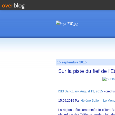
15 septembre 2015
Sur la piste du fief de l’
ISIS Sanctuary: August 13, 2015
- credit
15.09.2015 Par
Hélène Sallon - Le Mond
La région a été surnommée le « Tora Bo
place-forte des Talibans pendant la bat