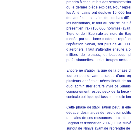
prendra à chaque fois des semaines sino
ou le dernier piège explosif. Pour rep
les Américains ont déployé 15 000 ho
demandé une semaine de combats diffici
les habitations, le tout au prix de 73 t
présent en Irak (130 000 hommes) avait a
Tigre et de l’Euphrate au nord de Bag
menée par une force moderne représen
l’opération Serval, soit plus de 40 000
d’aéronefs. Il faut s’attendre ensuite à
milliers de blessés, et beaucoup p
professionnelles que les troupes occiden
Encore ne s’agit-il là que de la phase de
tout en poursuivant la traque d’une or
plusieurs années et nécessiterait de
quoi administrer et faire vivre ce Sunni
comportement respectueux de la force oc
contexte politique qui fasse que cette fo
Cette phase de stabilisation peut, si ell
dégager des marges de résolution politiqu
radicales de ses ressources, le combat 
Bagdad et d’Anbar en 2007, l’EII a surv
surtout de Ninive avant de reprendre de l