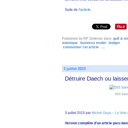
Suite de
l’article
Published by RP Defense
dans
gulf & m
islamique
business model
budget
commenter cet article
…
3 juillet 2015
Détruire Daech ou laisser
ISIS Sanc
3 juillet 2015 par
Michel Goya – La Voie 
Version complète d'un article paru dans