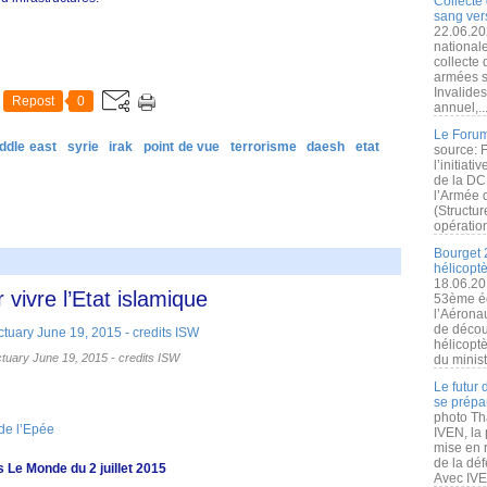
Collecte 
sang vers
22.06.20
nationale
collecte
armées s
Invalide
Repost
0
annuel,..
Le Forum
iddle east
syrie
irak
point de vue
terrorisme
daesh
etat
source: 
l’initiat
de la DC
l’Armée 
(Structur
opération
Bourget 
hélicopt
18.06.20
 vivre l’Etat islamique
53ème éd
l’Aérona
de découv
hélicopt
tuary June 19, 2015 - credits ISW
du minist
Le futur
se prépa
photo Th
de l’Epée
IVEN, la 
mise en r
de la dé
 Le Monde du 2 juillet 2015
Avec IVEN