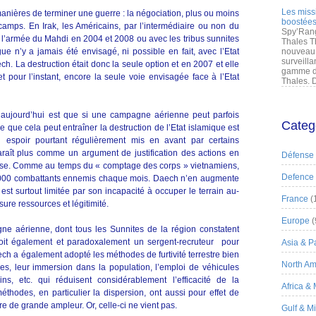
Les miss
anières de terminer une guerre : la négociation, plus ou moins
boostées
 camps. En Irak, les Américains, par l’intermédiaire ou non du
Spy’Rang
l’armée du Mahdi en 2004 et 2008 ou avec les tribus sunnites
Thales T
ue n’y a jamais été envisagé, ni possible en fait, avec l’Etat
nouveau 
surveilla
h. La destruction était donc la seule option et en 2007 et elle
gamme de
et pour l’instant, encore la seule voie envisagée face à l’Etat
Thales. D
aujourd’hui est que si une campagne aérienne peut parfois
Categ
 que cela peut entraîner la destruction de l’Etat islamique est
espoir pourtant régulièrement mis en avant par certains
raît plus comme un argument de justification des actions en
Défense
se. Comme au temps du « comptage des corps » vietnamiens,
Defence
1 000 combattants ennemis chaque mois. Daech n’en augmente
st surtout limitée par son incapacité à occuper le terrain au-
France
(
sure ressources et légitimité.
Europe
(
gne aérienne, dont tous les Sunnites de la région constatent
soit également et paradoxalement un sergent-recruteur pour
Asia & Pa
ech a également adopté les méthodes de furtivité terrestre bien
North Am
s, leur immersion dans la population, l’emploi de véhicules
ains, etc. qui réduisent considérablement l’efficacité de la
Africa &
thodes, en particulier la dispersion, ont aussi pour effet de
re de grande ampleur. Or, celle-ci ne vient pas.
Gulf & M