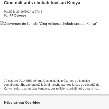
Cinq militants shebab tués au Kenya
Publié le 23/10/2014 à 07:45
Par
RP Defense
19 octobre 2014 BBC Afrique Des militants présumés de la milice
somalienne Shebab ont été tués dimanche par des forces de sécurité du
Kenya, selon des médias kényans. Les miliciens ont été tués quand ils
s’apprêtaient à rentrer au Kenya, en provenance...
Hébergé par Overblog