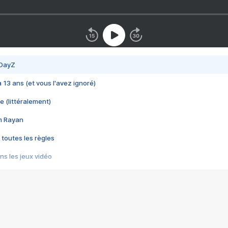
 DayZ
 a 13 ans (et vous l'avez ignoré)
e (littéralement)
im Rayan
 toutes les règles
s les jeux vidéo
us choquant de Rockstar ? - Le scandale BULLY
e plus moche de Steam
du RÊVE tourne au CAUCHEMAR