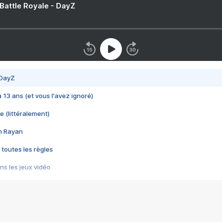
 Battle Royale - DayZ
 DayZ
 a 13 ans (et vous l'avez ignoré)
e (littéralement)
im Rayan
 toutes les règles
s les jeux vidéo
us choquant de Rockstar ? - Le scandale BULLY
e plus moche de Steam
du RÊVE tourne au CAUCHEMAR