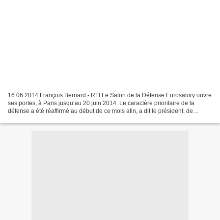
16.06.2014 François Bernard - RFI Le Salon de la Défense Eurosatory ouvre
ses portes, à Paris jusqu’au 20 juin 2014. Le caractère prioritaire de la
défense a été réaffirmé au début de ce mois afin, a dit le président, de
renforcer «notre influence internationale,...