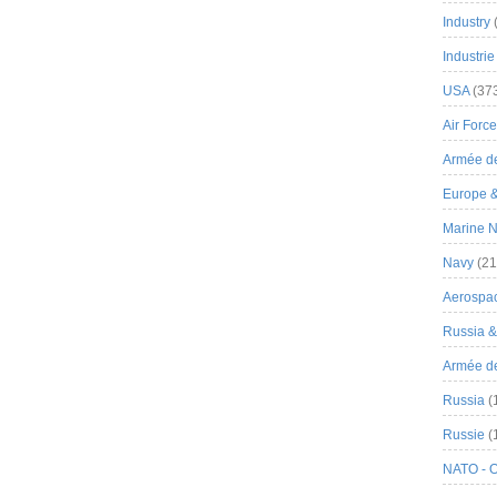
Industry
Industrie
USA
(37
Air Force
Armée de
Europe 
Marine N
Navy
(21
Aerospa
Russia 
Armée de 
Russia
(
Russie
(
NATO - 