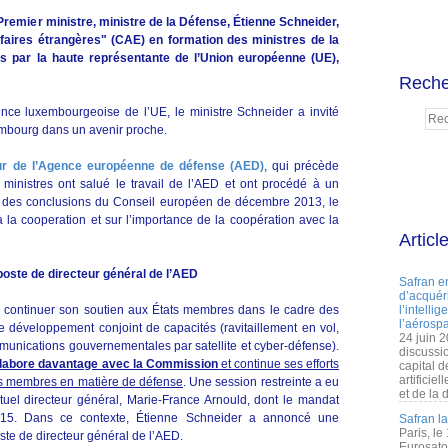
remier ministre, ministre de la Défense, Étienne Schneider,
ffaires étrangères" (CAE) en formation des ministres de la
is par la haute représentante de l’Union européenne (UE),
Reche
nce luxembourgeoise de l’UE, le ministre Schneider a invité
mbourg dans un avenir proche.
ur de l’Agence européenne de défense (AED)
, qui précède
 ministres ont salué le travail de l’AED et ont procédé à un
 des conclusions du Conseil européen de décembre 2013, le
la cooperation et sur l’importance de la coopération avec la
Articl
oste de directeur général de l’AED
Safran e
d’acquéri
à continuer son soutien aux États membres dans le cadre des
l’intelli
l’aérospa
développement conjoint de capacités (ravitaillement en vol,
24 juin 
mmunications gouvernementales par satellite et cyber-défense).
discussi
ollabore davantage avec la Commission
et continue ses efforts
capital d
artificie
tats membres en matière de défense
. Une session restreinte a eu
et de la 
tuel directeur général, Marie-France Arnould, dont le mandat
015. Dans ce contexte, Étienne Schneider a annoncé une
Safran l
Paris, le
te de directeur général de l’AED.
Eurosato