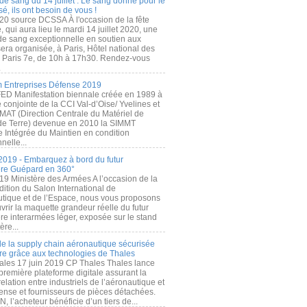
de sang du 14 juillet : Le sang donné pour le
é, ils ont besoin de vous !
20 source DCSSA À l'occasion de la fête
, qui aura lieu le mardi 14 juillet 2020, une
 de sang exceptionnelle en soutien aux
era organisée, à Paris, Hôtel national des
s Paris 7e, de 10h à 17h30. Rendez-vous
.
 Entreprises Défense 2019
FED Manifestation biennale créée en 1989 à
ive conjointe de la CCI Val-d’Oise/ Yvelines et
MAT (Direction Centrale du Matériel de
de Terre) devenue en 2010 la SIMMT
e Intégrée du Maintien en condition
nelle...
2019 - Embarquez à bord du futur
ère Guépard en 360°
19 Ministère des Armées A l’occasion de la
ition du Salon International de
utique et de l’Espace, nous vous proposons
rir la maquette grandeur réelle du futur
ère interarmées léger, exposée sur le stand
ère...
 de la supply chain aéronautique sécurisée
re grâce aux technologies de Thales
ales 17 juin 2019 CP Thales Thales lance
première plateforme digitale assurant la
elation entre industriels de l’aéronautique et
fense et fournisseurs de pièces détachées.
, l’acheteur bénéficie d’un tiers de...