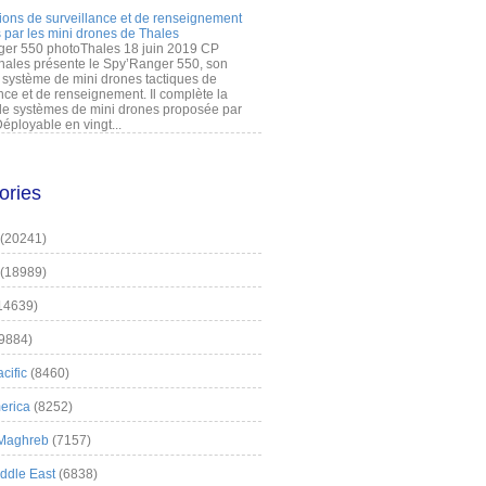
ions de surveillance et de renseignement
 par les mini drones de Thales
er 550 photoThales 18 juin 2019 CP
hales présente le Spy’Ranger 550, son
système de mini drones tactiques de
nce et de renseignement. Il complète la
 systèmes de mini drones proposée par
éployable en vingt...
ories
(20241)
(18989)
14639)
9884)
cific
(8460)
erica
(8252)
 Maghreb
(7157)
iddle East
(6838)