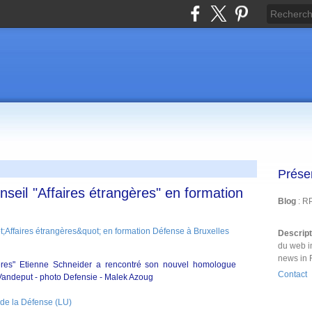
Prése
seil "Affaires étrangères" en formation
Blog
: R
Descrip
du web i
news in 
ères" Etienne Schneider a rencontré son nouvel homologue
Contact
 Vandeput - photo Defensie - Malek Azoug
de la Défense (LU)