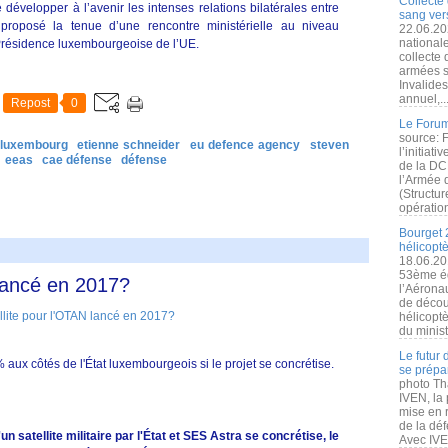
Collecte 
 développer à l’avenir les intenses relations bilatérales entre
sang vers
proposé la tenue d’une rencontre ministérielle au niveau
22.06.20
nationale
Présidence luxembourgeoise de l’UE.
collecte
armées s
Invalide
annuel,..
Repost
0
Le Forum
source: 
luxembourg
etienne schneider
eu defence agency
steven
l’initiat
eeas
cae défense
défense
de la DC
l’Armée 
(Structur
opération
Bourget 
hélicopt
18.06.20
53ème éd
 lancé en 2017?
l’Aérona
de découv
hélicopt
du minist
Le futur
aux côtés de l'État luxembourgeois si le projet se concrétise.
se prépa
photo Th
IVEN, la 
mise en r
de la dé
atellite militaire par l'État et SES Astra se concrétise, le
Avec IVEN