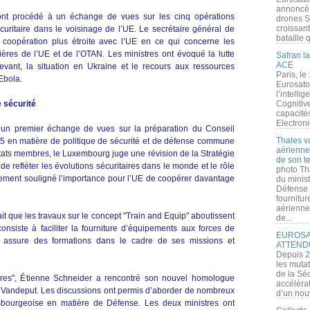
annoncé l
 ont procédé à un échange de vues sur les cinq opérations
drones S
croissan
sécuritaire dans le voisinage de l’UE. Le secrétaire général de
bataille q
coopération plus étroite avec l’UE en ce qui concerne les
ères de l’UE et de l’OTAN. Les ministres ont évoqué la lutte
Safran la
ACE
Levant, la situation en Ukraine et le recours aux ressources
Paris, le
 Ebola.
Eurosato
l’intelli
 sécurité
Cognitive
capacité
Electroni
u un premier échange de vues sur la préparation du Conseil
Thales v
15 en matière de politique de sécurité et de défense commune
aérienne 
tats membres, le Luxembourg juge une révision de la Stratégie
de son te
e refléter les évolutions sécuritaires dans le monde et le rôle
photo Th
ement souligné l’importance pour l’UE de coopérer davantage
du minist
Défense 
fournitu
aérienne
t que les travaux sur le concept "Train and Equip" aboutissent
de...
nsiste à faciliter la fourniture d’équipements aux forces de
EUROSAT
E assure des formations dans le cadre de ses missions et
ATTEND
Depuis 2
les muta
de la Sé
ères", Étienne Schneider a rencontré son nouvel homologue
accélérat
n Vandeput. Les discussions ont permis d’aborder de nombreux
d’un nouv
mbourgeoise en matière de Défense. Les deux ministres ont