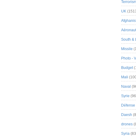
Terroris
UK
(151
Afghanist
Aéronau
South & 
Missile
(
Photo - 
Budget
(
Mali
(100
Naval
(9
Syrie
(96
Défense 
Daesh
(8
drones
(
Syria
(83