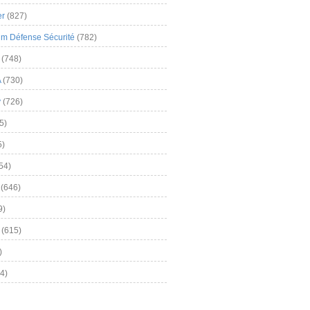
er
(827)
m Défense Sécurité
(782)
(748)
A
(730)
y
(726)
5)
5)
54)
(646)
9)
(615)
)
4)