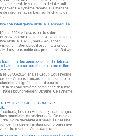
e lancement de sa solution de lutte anti-
kyjacker. Ce système répond à la menace
te des drones, aussi bien sur le champ de
u’à...
nce son intelligence artificielle embarquée
 19 juin 2024 À l’occasion du salon
ry 2024, Safran Electronics & Defense lance
gence artificielle ACE, pour « Advanced
 Engine ». Son objectif est d’intégrer des
s IA dans l’ensemble des produits de Safran
cs...
a fournir un deuxième système de défense
à l’Ukraine pour contribuer à la protection
rritoire
ales 07/06/2024 Thales Group Sous l’égide
ère des Armées français, le ministère de la
ukrainien a signé un contrat pour la
re d’un second système complet de défense
 Thales pour protéger l’Ukraine. Ce système
ORY 2024 : UNE ÉDITION TRÈS
UE
7 éditions, le salon Eurosatory accompagne
tions mondiales du secteur de la Défense et
curité. Notre décennie est marquée par une
ion de l’histoire et l’instauration progressive
el ordre mondial. Ainsi, dans un...