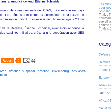
s ans, a annoncé ce jeudi Étienne Schneider.
Les miss
boostées
ernier suite à une demande de l'OTAN, qui a sollicité ses pays
Spy’Rang
Thales T
ets. Les dépenses militaires du Luxembourg pour l'OTAN se
nouveau 
l'organisation prévoit un investissement financier égal à 2% du
surveilla
gamme de
et de la Défense, Étienne Schneider, avait alors annoncé la
Thales. D
 des satellites militaires, grâce à une coopération avec SES
.
Categ
Défense
Repost
0
Defence
France
(
 otan
défense & spatial
satellite
luxembourg
ses astra
pace
Europe
(
Asia & Pa
North Am
Africa &
Gulf & M