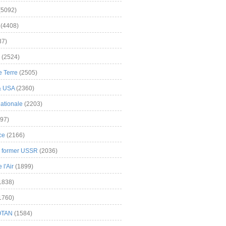
(5092)
(4408)
37)
(2524)
 Terre
(2505)
& USA
(2360)
ationale
(2203)
97)
ce
(2166)
& former USSR
(2036)
l'Air
(1899)
1838)
1760)
OTAN
(1584)