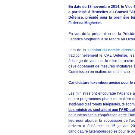
En date du 18 novembre 2014, le Vice-P
a participé à Bruxelles au Conseil "A
Défense, présidé pour la première fo
Federica Mogherini.
En vue de la préparation de la Préside
Federica Mogherini à se rendre au Luxe
Lors de la
session du comité directe
traditionnellement le CAE Défense, les
échange de vues sur la mise en œuvre
développement de mesures incitatives à 
Commission en matière de recherche.
Candidature luxembourgeoise pour le p
Les ministres ont encouragé l’Agence 
quatre programmes-phare en matière de 
systèmes d'aéronefs télépilotés, téléco
Les ministres souhaitent que l’AED c
pour intensifier la coopération entre É
lieu pour aborder la succession de l’ac
arrivera à échéance le 15 janvier 2
candidature luxembourgeoise pour le pos