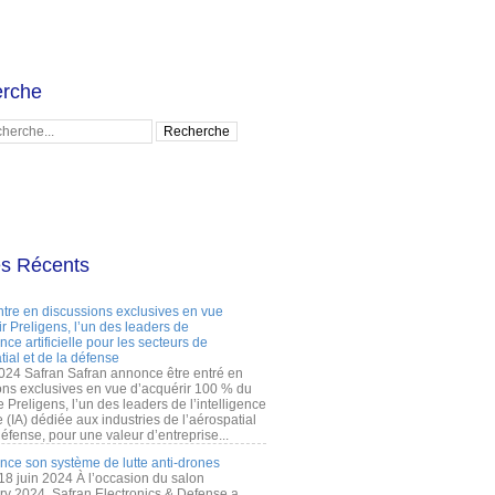
rche
es Récents
ntre en discussions exclusives en vue
r Preligens, l’un des leaders de
gence artificielle pour les secteurs de
tial et de la défense
2024 Safran Safran annonce être entré en
ons exclusives en vue d’acquérir 100 % du
e Preligens, l’un des leaders de l’intelligence
lle (IA) dédiée aux industries de l’aérospatial
défense, pour une valeur d’entreprise...
ance son système de lutte anti-drones
 18 juin 2024 À l’occasion du salon
ry 2024, Safran Electronics & Defense a