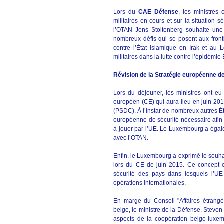
Lors du
CAE Défense
, les ministres
militaires en cours et sur la situation 
l’OTAN Jens Stoltenberg souhaite une 
nombreux défis qui se posent aux fronti
contre l’État islamique en Irak et au 
militaires dans la lutte contre l’épidémie
Révision de la Stratégie européenne de
Lors du déjeuner, les ministres ont e
européen (CE) qui aura lieu en juin 20
(PSDC). À l’instar de nombreux autres É
européenne de sécurité nécessaire afin d
à jouer par l’UE. Le Luxembourg a égal
avec l’OTAN.
Enfin, le Luxembourg a exprimé le souhai
lors du CE de juin 2015. Ce concept co
sécurité des pays dans lesquels l’U
opérations internationales.
En marge du Conseil "Affaires étrang
belge, le ministre de la Défense, Steve
aspects de la coopération belgo-luxe