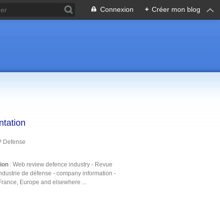
Connexion
+
Créer mon blog
ntation
P Defense
tion
: Web review defence industry - Revue
ndustrie de défense - company information -
France, Europe and elsewhere ...