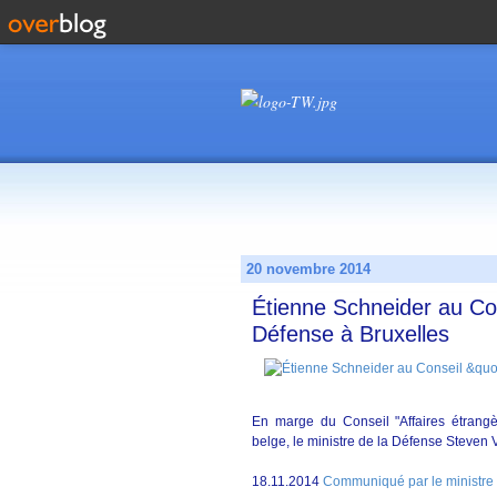
20 novembre 2014
Étienne Schneider au Con
Défense à Bruxelles
En marge du Conseil "Affaires étrang
belge, le ministre de la Défense Steven
18.11.2014
Communiqué par le ministre 