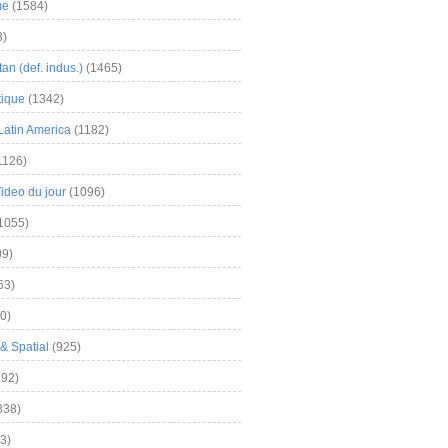
me
(1584)
3)
an (def. indus.)
(1465)
tique
(1342)
Latin America
(1182)
1126)
Video du jour
(1096)
1055)
9)
63)
0)
& Spatial
(925)
92)
838)
3)