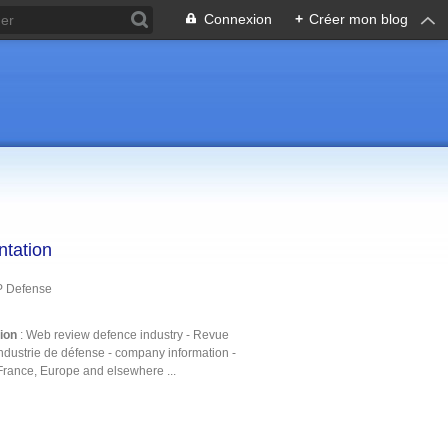
Connexion
+
Créer mon blog
ntation
P Defense
tion
: Web review defence industry - Revue
ndustrie de défense - company information -
France, Europe and elsewhere ...