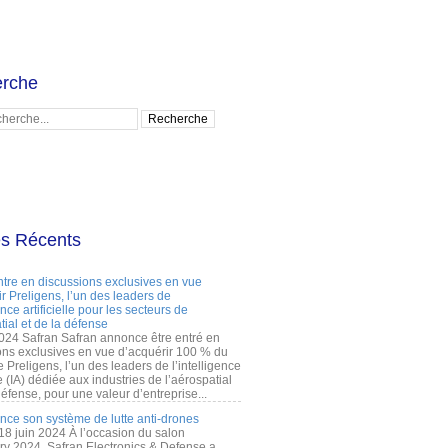
rche
es Récents
ntre en discussions exclusives en vue
r Preligens, l’un des leaders de
gence artificielle pour les secteurs de
tial et de la défense
2024 Safran Safran annonce être entré en
ons exclusives en vue d’acquérir 100 % du
e Preligens, l’un des leaders de l’intelligence
lle (IA) dédiée aux industries de l’aérospatial
défense, pour une valeur d’entreprise...
ance son système de lutte anti-drones
 18 juin 2024 À l’occasion du salon
ry 2024, Safran Electronics & Defense a