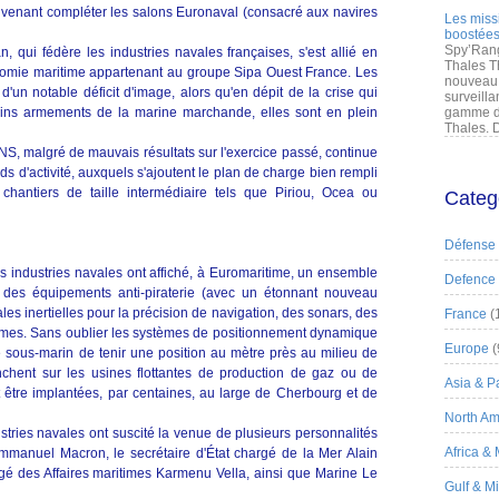
r) venant compléter les salons Euronaval (consacré aux navires
Les miss
boostées
Spy’Rang
, qui fédère les industries navales françaises, s'est allié en
Thales T
omie maritime appartenant au groupe Sipa Ouest France. Les
nouveau 
d'un notable déficit d'image, alors qu'en dépit de la crise qui
surveilla
ains armements de la marine marchande, elles sont en plein
gamme de
Thales. D
NS, malgré de mauvais résultats sur l'exercice passé, continue
ds d'activité, auxquels s'ajoutent le plan de charge bien rempli
hantiers de taille intermédiaire tels que
Piriou, Ocea ou
Categ
Défense
es industries navales ont affiché, à Euromaritime, un ensemble
Defence
 des équipements anti-piraterie (avec un étonnant nouveau
s inertielles pour la précision de navigation, des sonars, des
France
(
omes. Sans oublier les systèmes de positionnement dynamique
Europe
(
 sous-marin de tenir une position au mètre près au milieu de
nchent sur les usines flottantes de production de gaz ou de
Asia & Pa
 être implantées, par centaines, au large de Cherbourg et de
North Am
ries navales ont suscité la venue de plusieurs personnalités
Africa &
Emmanuel Macron, le secrétaire d'État chargé de la Mer Alain
gé des Affaires maritimes Karmenu Vella, ainsi que Marine Le
Gulf & M