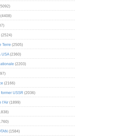
(5092)
(4408)
37)
(2524)
 Terre
(2505)
& USA
(2360)
ationale
(2203)
97)
ce
(2166)
& former USSR
(2036)
l'Air
(1899)
1838)
1760)
OTAN
(1584)