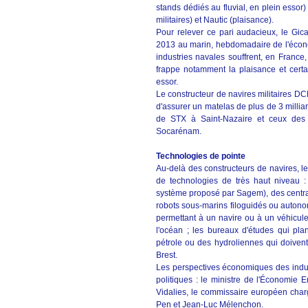
stands dédiés au fluvial, en plein esso
militaires) et Nautic (plaisance).
Pour relever ce pari audacieux, le Gican
2013 au marin, hebdomadaire de l'écon
industries navales souffrent, en France, 
frappe notamment la plaisance et cert
essor.
Le constructeur de navires militaires DC
d'assurer un matelas de plus de 3 milliar
de STX à Saint-Nazaire et ceux des c
Socarénam
.
Technologies de pointe
Au-delà des constructeurs de navires, l
de technologies de très haut niveau :
système proposé par Sagem), des centrale
robots sous-marins filoguidés ou auton
permettant à un navire ou à un véhicule
l'océan ; les bureaux d'études qui pla
pétrole ou des hydroliennes qui doivent
Brest.
Les perspectives économiques des indust
politiques : le ministre de l'Économie 
Vidalies, le commissaire européen char
Pen et Jean-Luc Mélenchon.