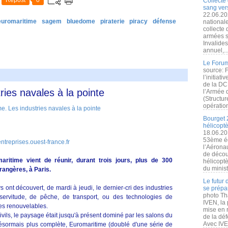
Repost
0
Collecte 
sang vers
22.06.20
euromaritime
sagem
bluedome
piraterie
piracy
défense
nationale
collecte
armées s
Invalide
annuel,..
Le Forum
source: 
l’initiat
de la DC
ries navales à la pointe
l’Armée 
(Structur
opération
Bourget 
hélicopt
18.06.20
53ème éd
treprises.ouest-france.fr
l’Aérona
de découv
ritime vient de réunir, durant trois jours, plus de 300
hélicopt
du minist
rangères, à Paris.
Le futur
 ont découvert, de mardi à jeudi, le dernier-cri des industries
se prépa
photo Th
 servitude, de pêche, de transport, ou des technologies de
IVEN, la 
nes renouvelables.
mise en r
vils, le paysage était jusqu'à présent dominé par les salons du
de la dé
Avec IVEN
 désormais plus complète, Euromaritime (doublé d'une série de