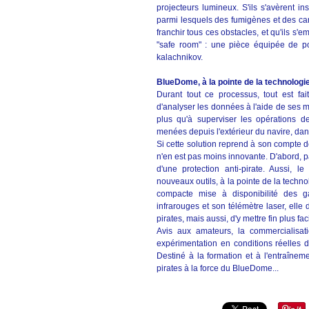
projecteurs lumineux. S'ils s'avèrent i
parmi lesquels des fumigènes et des can
franchir tous ces obstacles, et qu'ils s'
"safe room" : une pièce équipée de po
kalachnikov.
BlueDome, à la pointe de la technologi
Durant tout ce processus, tout est fa
d'analyser les données à l'aide de ses mu
plus qu'à superviser les opérations d
menées depuis l'extérieur du navire, dan
Si cette solution reprend à son compte d
n'en est pas moins innovante. D'abord, pa
d'une protection anti-pirate. Aussi, le
g
nouveaux outils, à la pointe de la techn
compacte mise à disponibilité des 
infrarouges et son télémètre laser, elle
pirates, mais aussi, d'y mettre fin plus fa
Avis aux amateurs, la commercialisa
expérimentation en conditions réelles d
Destiné à la formation et à l'entraîneme
pirates à la force du BlueDome...