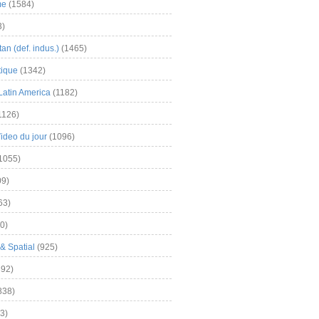
me
(1584)
3)
an (def. indus.)
(1465)
tique
(1342)
Latin America
(1182)
1126)
Video du jour
(1096)
1055)
9)
63)
0)
& Spatial
(925)
92)
838)
3)