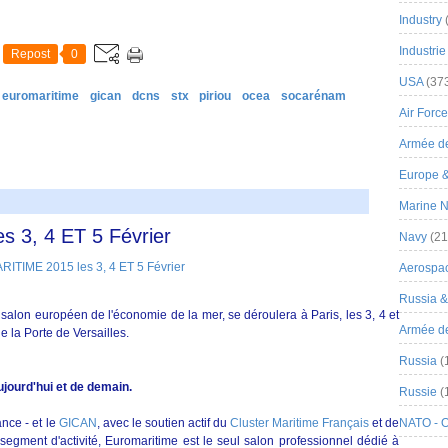
Industry
Industrie
Repost
0
USA
(37
euromaritime
gican
dcns
stx
piriou
ocea
socarénam
Air Force
Armée de
Europe 
Marine N
 3, 4 ET 5 Février
Navy
(21
Aerospa
Russia 
e salon européen de l'économie de la mer, se déroulera à Paris, les 3, 4 et
Armée de 
e la Porte de Versailles.
Russia
(
ujourd'hui et de demain.
Russie
(
nce - et le
GICAN
, avec le soutien actif du
Cluster Maritime Français
et de
NATO - 
segment d'activité, Euromaritime est le seul salon professionnel dédié à