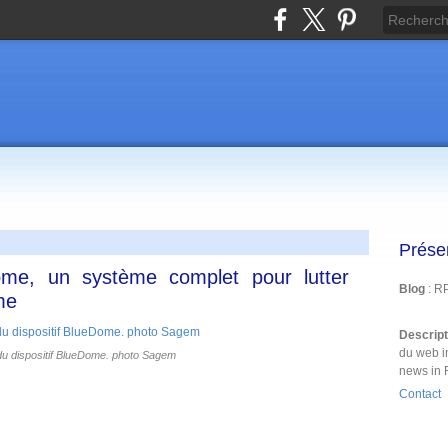
Prése
me, un système complet pour lutter
Blog
: R
me
Descrip
du web i
u dispositif BlueDome. photo Sagem
news in 
Contact