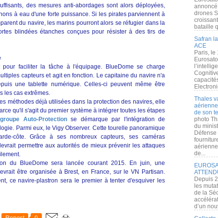
nsuffisants, des mesures anti-abordages sont alors déployées,
annoncé l
drones S
ons à eau d'une forte puissance. Si les pirates parviennent à
croissan
emparent du navire, les marins pourront alors se réfugier dans la
bataille q
rtes blindées étanches conçues pour résister à des tirs de
Safran la
ACE
Paris, le
e
Eurosato
l’intelli
it pour faciliter la tâche à l'équipage. BlueDome se charge
Cognitive
ltiples capteurs et agit en fonction. Le capitaine du navire n'a
capacité
epuis une tablette numérique. Celles-ci peuvent même être
Electroni
s les cas extrêmes.
Thales v
es méthodes déjà utilisées dans la protection des navires, elle
aérienne 
rce qu'il s'agit du premier système à intégrer toutes les étapes
de son te
roupe Auto-Protection
se démarque par l'intégration de
photo Th
du minist
ologie. Parmi eux, le Vigy Observer. Cette tourelle panoramique
Défense 
garde-côte. Grâce à ses nombreux capteurs, ses caméras
fournitu
 devrait permettre aux autorités de mieux prévenir les attaques
aérienne
de...
cilement.
tion du BlueDome sera lancée courant 2015. En juin, une
EUROSAT
evrait être organisée à Brest, en France, sur le VN Partisan.
ATTEND
Depuis 2
nt, ce navire-plastron sera le premier à tenter d'esquiver les
les muta
de la Sé
accélérat
d’un nouv