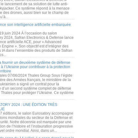
e lancement de sa solution de lutte anti-
kyjacker. Ce système répond à la menace
te des drones, aussi bien sur le champ de
u’à...
nce son intelligence artificielle embarquée
 19 juin 2024 À l’occasion du salon
ry 2024, Safran Electronics & Defense lance
gence artificielle ACE, pour « Advanced
 Engine ». Son objectif est d’intégrer des
s IA dans l’ensemble des produits de Safran
cs...
a fournir un deuxième système de défense
à l’Ukraine pour contribuer à la protection
rritoire
ales 07/06/2024 Thales Group Sous l’égide
ère des Armées français, le ministère de la
ukrainien a signé un contrat pour la
re d’un second système complet de défense
 Thales pour protéger l’Ukraine. Ce système
ORY 2024 : UNE ÉDITION TRÈS
UE
7 éditions, le salon Eurosatory accompagne
tions mondiales du secteur de la Défense et
curité. Notre décennie est marquée par une
ion de l’histoire et l’instauration progressive
el ordre mondial. Ainsi, dans un...