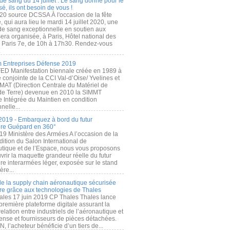
de sang du 14 juillet : Le sang donné pour le
é, ils ont besoin de vous !
20 source DCSSA À l'occasion de la fête
, qui aura lieu le mardi 14 juillet 2020, une
 de sang exceptionnelle en soutien aux
era organisée, à Paris, Hôtel national des
s Paris 7e, de 10h à 17h30. Rendez-vous
.
 Entreprises Défense 2019
FED Manifestation biennale créée en 1989 à
ive conjointe de la CCI Val-d’Oise/ Yvelines et
MAT (Direction Centrale du Matériel de
de Terre) devenue en 2010 la SIMMT
e Intégrée du Maintien en condition
nelle...
2019 - Embarquez à bord du futur
ère Guépard en 360°
19 Ministère des Armées A l’occasion de la
ition du Salon International de
utique et de l’Espace, nous vous proposons
rir la maquette grandeur réelle du futur
ère interarmées léger, exposée sur le stand
ère...
 de la supply chain aéronautique sécurisée
re grâce aux technologies de Thales
ales 17 juin 2019 CP Thales Thales lance
première plateforme digitale assurant la
elation entre industriels de l’aéronautique et
fense et fournisseurs de pièces détachées.
, l’acheteur bénéficie d’un tiers de...