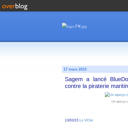
17 mars 2015
Sagem a lancé BlueDo
contre la piraterie mariti
Un aperçu d
13/03/15
Le Vif.be