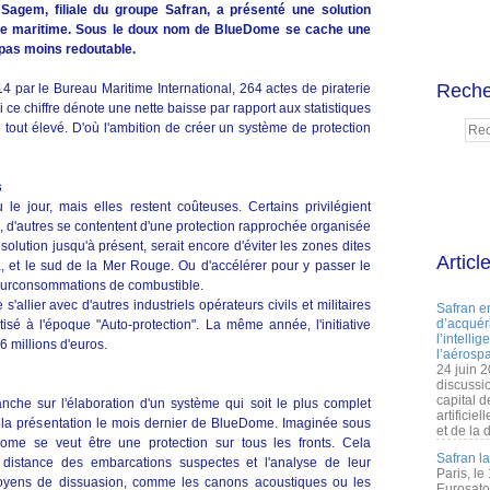
Sagem, filiale du groupe Safran, a présenté une solution
terie maritime. Sous le doux nom de BlueDome se cache une
t pas moins redoutable.
Reche
4 par le Bureau Maritime International, 264 actes de piraterie
ce chiffre dénote une nette baisse par rapport aux statistiques
 tout élevé. D'où l'ambition de créer un système de protection
s
 le jour, mais elles restent coûteuses. Certains privilégient
d'autres se contentent d'une protection rapprochée organisée
solution jusqu'à présent, serait encore d'éviter les zones dites
Articl
, et le sud de la Mer Rouge. Ou d'accélérer pour y passer le
es surconsommations de combustible.
allier avec d'autres industriels opérateurs civils et militaires
Safran e
d’acquéri
tisé à l'époque "Auto-protection". La même année, l'initiative
l’intelli
6 millions d'euros.
l’aérospa
24 juin 
discussi
capital d
che sur l'élaboration d'un système qui soit le plus complet
artificie
'à la présentation le mois dernier de BlueDome. Imaginée sous
et de la 
me se veut être une protection sur tous les fronts. Cela
Safran l
distance des embarcations suspectes et l'analyse de leur
Paris, le
oyens de dissuasion, comme les canons acoustiques ou les
Eurosato