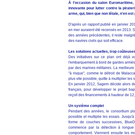
À l'occasion du salon Euromaritime, 
innovante pour lutter contre la pira
arme, qui, bien que non létale, n'en es
D'après un rapport publié en janvier 201
en mer auraient été recensés en 2013. Si 
des années précédentes, il reste malgré
des navires civils qui soit efficace.
Les solutions actuelles, trop coûteuse
Des initiatives sur ce plan ont déjà vu
l'embarquement à bord de gardes armés, 
par des marines militaires. La meilleure 
"à risque", comme le détroit de Malacca
plus vite possible, quitte à multiplier l
En janvier 2012, Sagem décide alors de s'
français, pour développer le projet bap
reçoit des financements à hauteur de 12,
Un système complet
Pendant des années, le consortium plan
possible et multiplie les essais. Jusqu
forme de couches successives, BlueDo
commence par la détection à longue 
comportement. Viennent ensuite les m