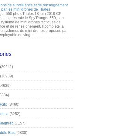
ions de surveillance et de renseignement
 par les mini drones de Thales
er 550 photoThales 18 juin 2019 CP
hales présente le Spy’Ranger 550, son
système de mini drones tactiques de
nce et de renseignement. Il complète la
 systèmes de mini drones proposée par
éployable en vingt...
ories
(20241)
(18989)
14639)
9884)
cific
(8460)
erica
(8252)
 Maghreb
(7157)
iddle East
(6838)