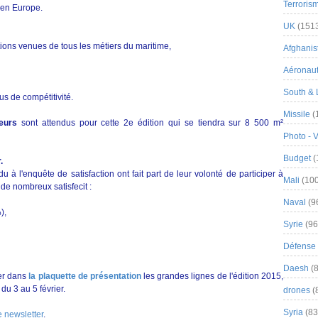
Terroris
 en Europe.
UK
(151
tions venues de tous les métiers du maritime,
Afghanist
Aéronau
South & 
us de compétitivité.
Missile
(
eurs
sont attendus pour cette 2e édition qui se tiendra sur 8 500 m²
Photo - 
Budget
(
.
 l'enquête de satisfaction ont fait part de leur volonté de participer à
Mali
(100
 de nombreux satisfecit :
Naval
(9
),
Syrie
(96
Défense 
Daesh
(8
er dans
la plaquette de présentation
les grandes lignes de l'édition 2015,
du 3 au 5 février.
drones
(
Syria
(83
 newsletter
.