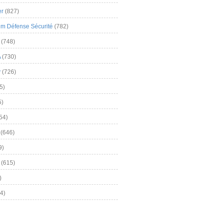
er
(827)
m Défense Sécurité
(782)
(748)
A
(730)
y
(726)
5)
5)
54)
(646)
9)
(615)
)
4)