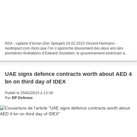
NSA - capture d’écran (Der Spiegel) 24.02.2015 Vincent Hermann -
nextinpact.com Alors que l’on s’approche doucement des deux ans des
premières révélations d’Edward Snowden, le gouvernement américain a
bien du mal à défendre sa ligne de conduite dans la...
UAE signs defence contracts worth about AED 4
bn on third day of IDEX
Publié le 25/02/2015 à 13:30
Par
RP Defense