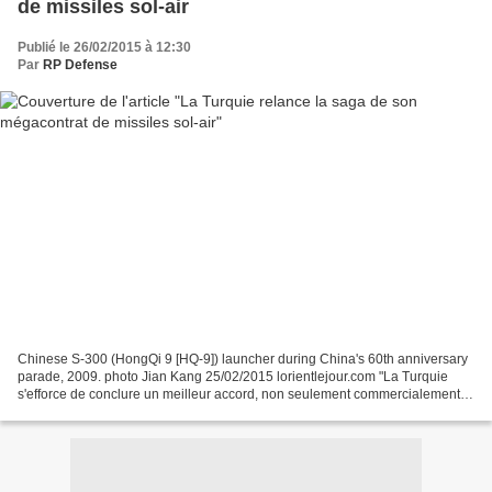
de missiles sol-air
Publié le 26/02/2015 à 12:30
Par
RP Defense
Chinese S-300 (HongQi 9 [HQ-9]) launcher during China's 60th anniversary
parade, 2009. photo Jian Kang 25/02/2015 lorientlejour.com "La Turquie
s'efforce de conclure un meilleur accord, non seulement commercialement
mais aussi politiquement". La Turquie...