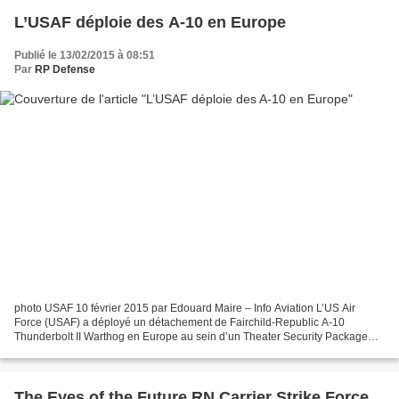
L’USAF déploie des A-10 en Europe
Publié le 13/02/2015 à 08:51
Par
RP Defense
photo USAF 10 février 2015 par Edouard Maire – Info Aviation L’US Air
Force (USAF) a déployé un détachement de Fairchild-Republic A-10
Thunderbolt II Warthog en Europe au sein d’un Theater Security Package
(TSP) en soutien à l’opération « Atlantic Resolve...
The Eyes of the Future RN Carrier Strike Force