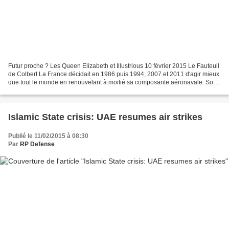
Futur proche ? Les Queen Elizabeth et Illustrious 10 février 2015 Le Fauteuil
de Colbert La France décidait en 1986 puis 1994, 2007 et 2011 d'agir mieux
que tout le monde en renouvelant à moitié sa composante aéronavale. Sorte
de French touch dans l'art...
Islamic State crisis: UAE resumes air strikes
Publié le 11/02/2015 à 08:30
Par
RP Defense