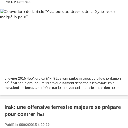
Par
RP Defense
6 février 2015 45eNord.ca (AFP) Les terrifiantes images du pilote jordanien
brûlé vif par le groupe Etat islamique hantent désormais les aviateurs qui
survolent les terres contrôlées par le mouvement jihadiste, mais rien ne les
empêchera d’accomplir leurs...
Irak: une offensive terrestre majeure se prépare
pour contrer l'EI
Publié le 09/02/2015 à 20:30