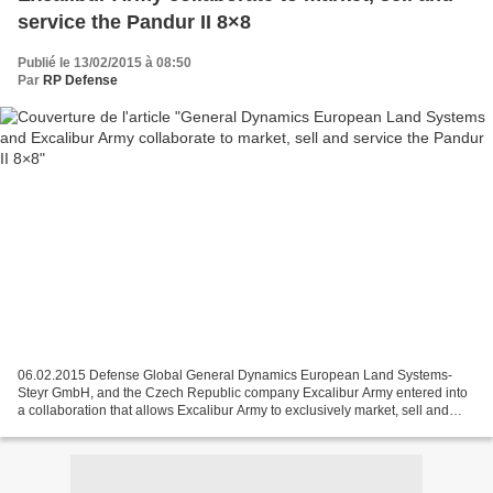
service the Pandur II 8×8
Publié le 13/02/2015 à 08:50
Par
RP Defense
06.02.2015 Defense Global General Dynamics European Land Systems-
Steyr GmbH, and the Czech Republic company Excalibur Army entered into
a collaboration that allows Excalibur Army to exclusively market, sell and
service the Pandur II 8×8 wheeled armoured...