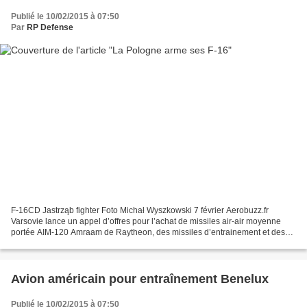
Publié le 10/02/2015 à 07:50
Par
RP Defense
F-16CD Jastrząb fighter Foto Michał Wyszkowski 7 février Aerobuzz.fr
Varsovie lance un appel d’offres pour l’achat de missiles air-air moyenne
portée AIM-120 Amraam de Raytheon, des missiles d’entrainement et des
bombes air-sol pour ses avions de combat...
Avion américain pour entraînement Benelux
Publié le 10/02/2015 à 07:50