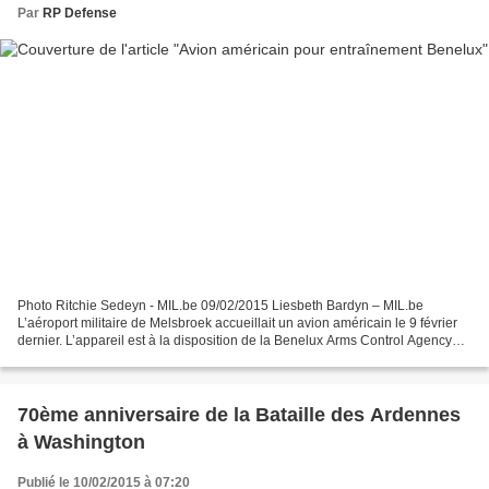
Par
RP Defense
Photo Ritchie Sedeyn - MIL.be 09/02/2015 Liesbeth Bardyn – MIL.be
L’aéroport militaire de Melsbroek accueillait un avion américain le 9 février
dernier. L’appareil est à la disposition de la Benelux Arms Control Agency
(BACA) pour une semaine. Via cette...
70ème anniversaire de la Bataille des Ardennes
à Washington
Publié le 10/02/2015 à 07:20