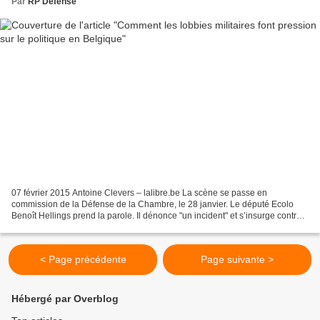
Par
RP Defense
07 février 2015 Antoine Clevers – lalibre.be La scène se passe en
commission de la Défense de la Chambre, le 28 janvier. Le député Ecolo
Benoît Hellings prend la parole. Il dénonce "un incident" et s’insurge contre
la présence d’un "lobbyiste du F-35"...
< Page précédente
Page suivante >
Hébergé par Overblog