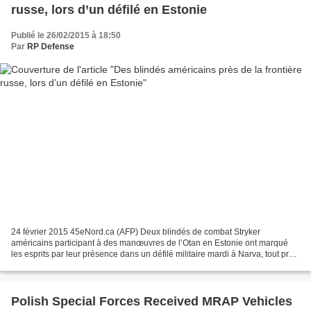
russe, lors d’un défilé en Estonie
Publié le 26/02/2015 à 18:50
Par
RP Defense
24 février 2015 45eNord.ca (AFP) Deux blindés de combat Stryker
américains participant à des manœuvres de l’Otan en Estonie ont marqué
les esprits par leur présence dans un défilé militaire mardi à Narva, tout près
de la frontière russe, alors que les...
Polish Special Forces Received MRAP Vehicles