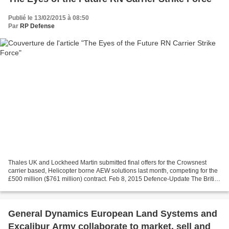
Publié le 13/02/2015 à 08:50
Par
RP Defense
Thales UK and Lockheed Martin submitted final offers for the Crowsnest
carrier based, Helicopter borne AEW solutions last month, competing for the
£500 million ($761 million) contract. Feb 8, 2015 Defence-Update The British
MOD is set to select soon the...
General Dynamics European Land Systems and
Excalibur Army collaborate to market, sell and