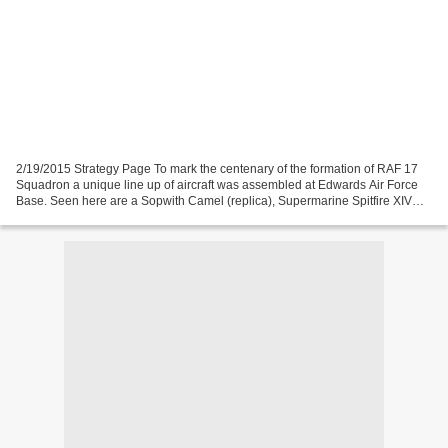
2/19/2015 Strategy Page To mark the centenary of the formation of RAF 17
Squadron a unique line up of aircraft was assembled at Edwards Air Force
Base. Seen here are a Sopwith Camel (replica), Supermarine Spitfire XIV
and Lockheed Martin F-35B Lightning...