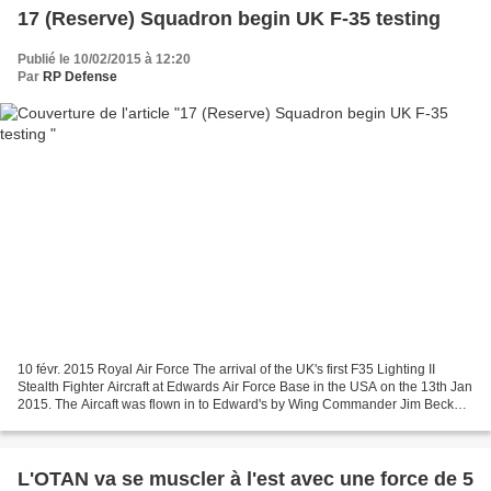
17 (Reserve) Squadron begin UK F-35 testing
Publié le 10/02/2015 à 12:20
Par
RP Defense
10 févr. 2015 Royal Air Force The arrival of the UK's first F35 Lighting II
Stealth Fighter Aircraft at Edwards Air Force Base in the USA on the 13th Jan
2015. The Aircaft was flown in to Edward's by Wing Commander Jim Beck
,Officer Commanding for 17(R)...
L'OTAN va se muscler à l'est avec une force de 5