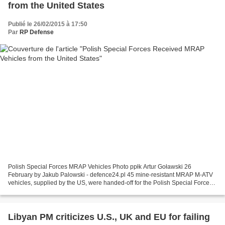
from the United States
Publié le 26/02/2015 à 17:50
Par
RP Defense
Polish Special Forces MRAP Vehicles Photo ppłk Artur Goławski 26
February by Jakub Palowski - defence24.pl 45 mine-resistant MRAP M-ATV
vehicles, supplied by the US, were handed-off for the Polish Special Forces
in Cracow. The Polish Special Forces received...
Libyan PM criticizes U.S., UK and EU for failing