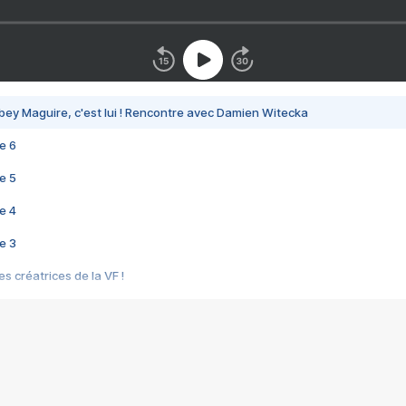
bey Maguire, c'est lui ! Rencontre avec Damien Witecka
e 6
e 5
e 4
e 3
s créatrices de la VF !
e 2
e 1
e Mektoub My Love arrive enfin ! Rencontre avec Shaïn Boumedine et Sal