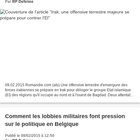
Par
RP Defense
09.02.2015 Romandie.com (ats) Une offensive terrestre d'envergure des
forces irakiennes se prépare en Irak pour déloger le groupe Etat islamique
(EI) des régions qu'il occupe au nord et à l'ouest de Bagdad. Deux attentats
suicide ont fait près de 40 tués...
Comment les lobbies militaires font pression
sur le politique en Belgique
Publié le 08/02/2015 à 12:50