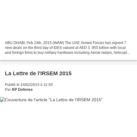
ABU DHABI, Feb 24th, 2015 (WAM) The UAE Armed Forces has signed 7
new deals on the third day of IDEX valued at AED 3. 955 billion with local
and foreign firms to buy military hardware including Aerial radars, helicopters
and other ammunition. Maj-Gen...
La Lettre de l'IRSEM 2015
Publié le 24/02/2015 à 11:55
Par
RP Defense