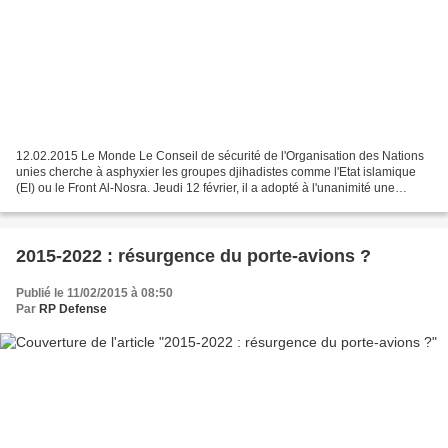
12.02.2015 Le Monde Le Conseil de sécurité de l'Organisation des Nations
unies cherche à asphyxier les groupes djihadistes comme l'Etat islamique
(EI) ou le Front Al-Nosra. Jeudi 12 février, il a adopté à l'unanimité une
résolution visant à bloquer leur...
2015-2022 : résurgence du porte-avions ?
Publié le 11/02/2015 à 08:50
Par
RP Defense