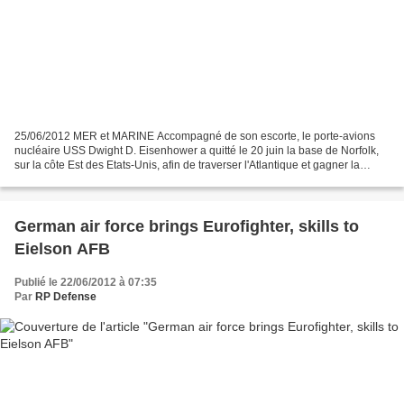
25/06/2012 MER et MARINE Accompagné de son escorte, le porte-avions
nucléaire USS Dwight D. Eisenhower a quitté le 20 juin la base de Norfolk,
sur la côte Est des Etats-Unis, afin de traverser l'Atlantique et gagner la
Méditerranée. En dehors de son bâtiment...
German air force brings Eurofighter, skills to
Eielson AFB
Publié le 22/06/2012 à 07:35
Par
RP Defense