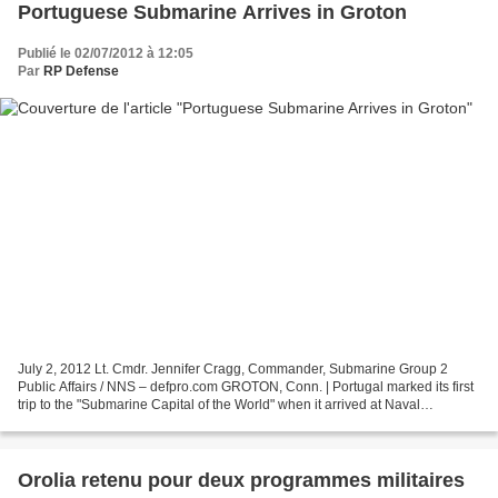
Portuguese Submarine Arrives in Groton
Publié le 02/07/2012 à 12:05
Par
RP Defense
July 2, 2012 Lt. Cmdr. Jennifer Cragg, Commander, Submarine Group 2
Public Affairs / NNS – defpro.com GROTON, Conn. | Portugal marked its first
trip to the "Submarine Capital of the World" when it arrived at Naval
Submarine Base New London in Groton,...
Orolia retenu pour deux programmes militaires