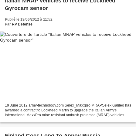
Italian MRAP vehicles to receive Lockheed
Gyrocam sensor
Publié le 19/06/2012 à 11:52
Par
RP Defense
19 June 2012 army-technology.com Selex_Maxxpro MRAPSelex Galileo has
awarded a contract to Lockheed Martin to upgrade the Italian Army's
International MaxxPro mine resistant ambush protected (MRAP) vehicles.
Revealed at the Eurosatory exhibition in Paris,...
Finland Goes Long To Annoy Russia