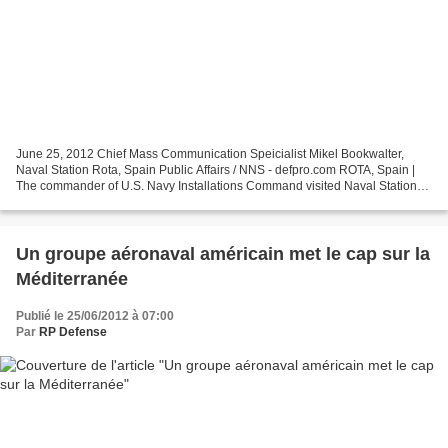
June 25, 2012 Chief Mass Communication Speicialist Mikel Bookwalter,
Naval Station Rota, Spain Public Affairs / NNS - defpro.com ROTA, Spain |
The commander of U.S. Navy Installations Command visited Naval Station
Rota, Spain, June 22, to look at base...
Un groupe aéronaval américain met le cap sur la
Méditerranée
Publié le 25/06/2012 à 07:00
Par
RP Defense