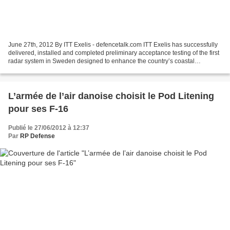
June 27th, 2012 By ITT Exelis - defencetalk.com ITT Exelis has successfully
delivered, installed and completed preliminary acceptance testing of the first
radar system in Sweden designed to enhance the country’s coastal
surveillance capabilities. The...
L’armée de l’air danoise choisit le Pod Litening
pour ses F-16
Publié le 27/06/2012 à 12:37
Par
RP Defense