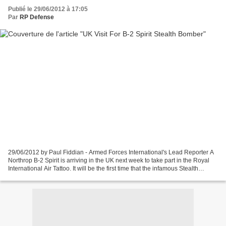
Publié le 29/06/2012 à 17:05
Par
RP Defense
29/06/2012 by Paul Fiddian - Armed Forces International's Lead Reporter A
Northrop B-2 Spirit is arriving in the UK next week to take part in the Royal
International Air Tattoo. It will be the first time that the infamous Stealth
Bomber has been seen...