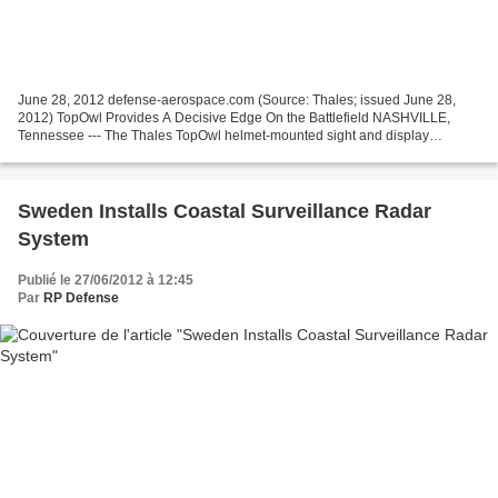
June 28, 2012 defense-aerospace.com (Source: Thales; issued June 28,
2012) TopOwl Provides A Decisive Edge On the Battlefield NASHVILLE,
Tennessee --- The Thales TopOwl helmet-mounted sight and display
(HMSD) has been deployed on the battlefield aboard...
Sweden Installs Coastal Surveillance Radar
System
Publié le 27/06/2012 à 12:45
Par
RP Defense