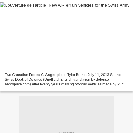
Two Canadian Forces G-Wagen photo Tyler Brenot July 11, 2013 Source:
Swiss Dept. of Defence (Unofficial English translation by defense-
aerospace.com) After twenty years of using off-road vehicles made by Puch,
the Swiss Army is expected to replace them...