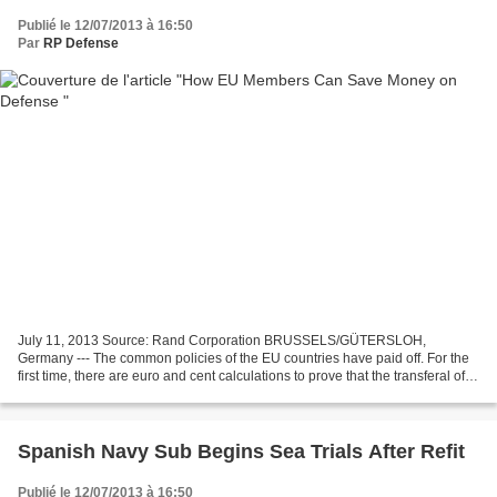
Publié le 12/07/2013 à 16:50
Par
RP Defense
July 11, 2013 Source: Rand Corporation BRUSSELS/GÜTERSLOH,
Germany --- The common policies of the EU countries have paid off. For the
first time, there are euro and cent calculations to prove that the transferal of
policies to the EU level, and their...
Spanish Navy Sub Begins Sea Trials After Refit
Publié le 12/07/2013 à 16:50