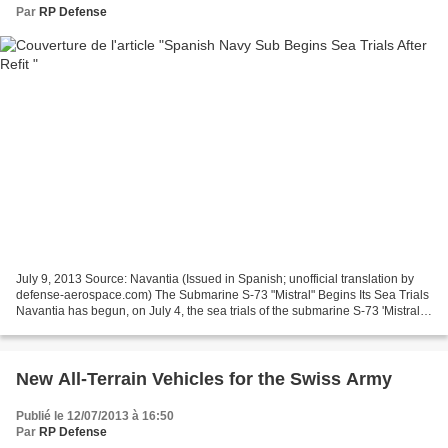
Par
RP Defense
July 9, 2013 Source: Navantia (Issued in Spanish; unofficial translation by
defense-aerospace.com) The Submarine S-73 "Mistral" Begins Its Sea Trials
Navantia has begun, on July 4, the sea trials of the submarine S-73 'Mistral',
which marks the beginning...
New All-Terrain Vehicles for the Swiss Army
Publié le 12/07/2013 à 16:50
Par
RP Defense