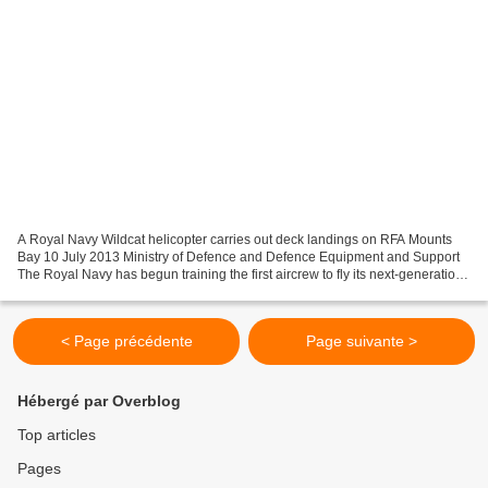
A Royal Navy Wildcat helicopter carries out deck landings on RFA Mounts
Bay 10 July 2013 Ministry of Defence and Defence Equipment and Support
The Royal Navy has begun training the first aircrew to fly its next-generation
helicopter, the Wildcat. Five...
< Page précédente
Page suivante >
Hébergé par Overblog
Top articles
Pages