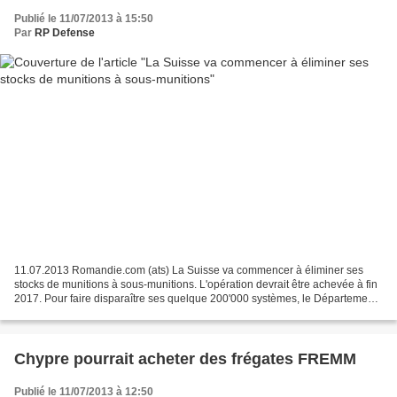
Publié le 11/07/2013 à 15:50
Par
RP Defense
11.07.2013 Romandie.com (ats) La Suisse va commencer à éliminer ses
stocks de munitions à sous-munitions. L'opération devrait être achevée à fin
2017. Pour faire disparaître ses quelque 200'000 systèmes, le Département
fédéral de la défense (DDPS) s'est...
Chypre pourrait acheter des frégates FREMM
Publié le 11/07/2013 à 12:50