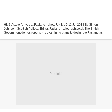
HMS Astute Arrives at Faslane - photo UK MoD 11 Jul 2013 By Simon
Johnson, Scottish Political Editor, Faslane - telegraph.co.uk The British
Government denies reports it is examining plans to designate Faslane as
sovereign UK territory in case Scots back...
Publicité