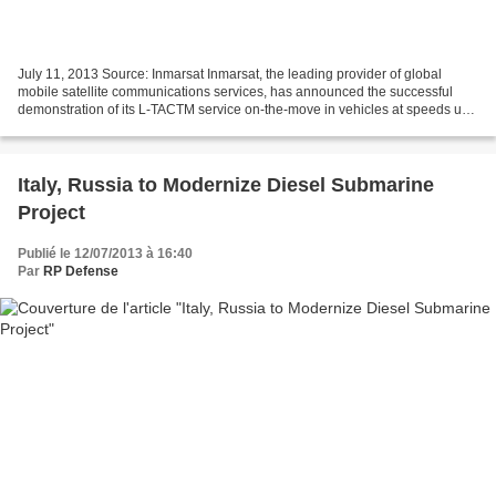
July 11, 2013 Source: Inmarsat Inmarsat, the leading provider of global
mobile satellite communications services, has announced the successful
demonstration of its L-TACTM service on-the-move in vehicles at speeds up
to 70 mph [112 kph]. The newly launched...
Italy, Russia to Modernize Diesel Submarine
Project
Publié le 12/07/2013 à 16:40
Par
RP Defense