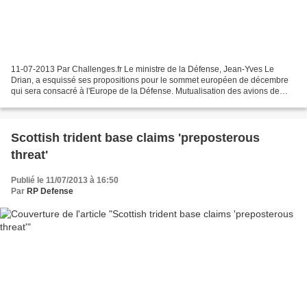
11-07-2013 Par Challenges.fr Le ministre de la Défense, Jean-Yves Le
Drian, a esquissé ses propositions pour le sommet européen de décembre
qui sera consacré à l'Europe de la Défense. Mutualisation des avions de
transport, exercice d'état-major dans les...
Scottish trident base claims 'preposterous
threat'
Publié le 11/07/2013 à 16:50
Par
RP Defense