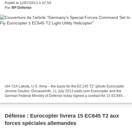
Publié le 12/07/2013 à 07:50
Par
RP Defense
UH-72A Lakota, U.S. Army – the basis for the EC145 T2” (photo Eurocopter
Jerome Deulin). Donauwörth, 11 July 2013 eads.com Eurocopter and the
German Federal Ministry of Defense today signed a contract for 15 EC645
T2 Light Utility Helicopters (LUH) to...
Défense : Eurocopter livrera 15 EC645 T2 aux
forces spéciales allemandes