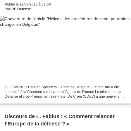
Publié le 12/07/2013 à 07:50
Par
RP Defense
11 juillet 2013 Damien Spleeters - lalibre.be Belgique - Le ministre a été
interpellé à la Chambre sur la vente d’Agusta de l’armée Le ministre de la
Défense et vice-Premier ministre Pieter De Crem (CD&V) a une nouvelle fois
été interpellé mardi en Commission...
Discours de L. Fabius : « Comment relancer
l’Europe de la défense ? »