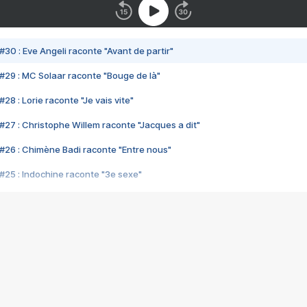
#30 : Eve Angeli raconte "Avant de partir"
#29 : MC Solaar raconte "Bouge de là"
28 : Lorie raconte "Je vais vite"
#27 : Christophe Willem raconte "Jacques a dit"
#26 : Chimène Badi raconte "Entre nous"
#25 : Indochine raconte "3e sexe"
#24 : Zaho raconte "C'est chelou"
#23 : Patrick Bruel raconte "Au café des délices"
#22 : Kyo raconte "Le chemin"
#21 : Nolwenn Leroy raconte "Cassé"
#20 : Patrick Hernandez raconte "Born to be alive"