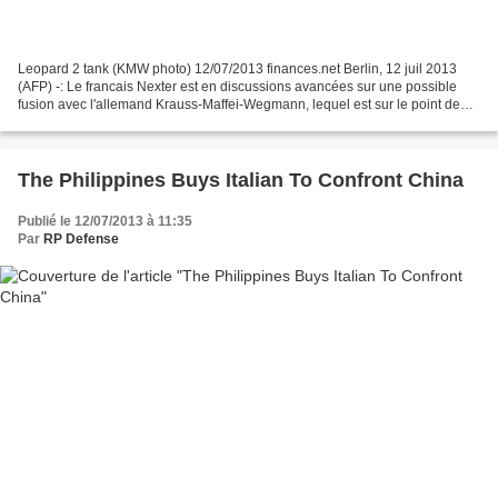
Leopard 2 tank (KMW photo) 12/07/2013 finances.net Berlin, 12 juil 2013
(AFP) -: Le francais Nexter est en discussions avancées sur une possible
fusion avec l'allemand Krauss-Maffei-Wegmann, lequel est sur le point de
perdre un gros contrat de.chars de...
The Philippines Buys Italian To Confront China
Publié le 12/07/2013 à 11:35
Par
RP Defense