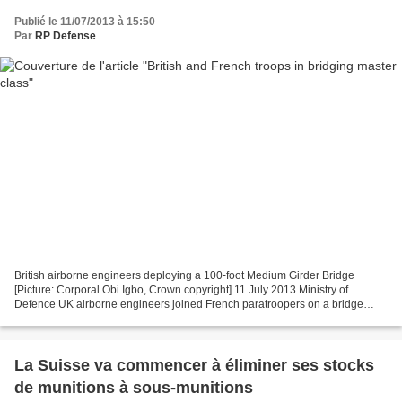
Publié le 11/07/2013 à 15:50
Par
RP Defense
British airborne engineers deploying a 100-foot Medium Girder Bridge
[Picture: Corporal Obi Igbo, Crown copyright] 11 July 2013 Ministry of
Defence UK airborne engineers joined French paratroopers on a bridge
building exercise to prepare them to respond...
La Suisse va commencer à éliminer ses stocks
de munitions à sous-munitions