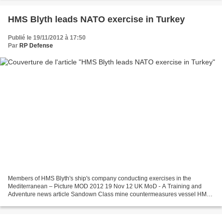
HMS Blyth leads NATO exercise in Turkey
Publié le 19/11/2012 à 17:50
Par
RP Defense
Members of HMS Blyth's ship's company conducting exercises in the
Mediterranean – Picture MOD 2012 19 Nov 12 UK MoD - A Training and
Adventure news article Sandown Class mine countermeasures vessel HMS
Blyth recently took part in a NATO exercise in the...