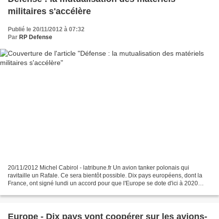
militaires s'accélère
Publié le 20/11/2012 à 07:32
Par
RP Defense
20/11/2012 Michel Cabirol - latribune.fr Un avion tanker polonais qui
ravitaille un Rafale. Ce sera bientôt possible. Dix pays européens, dont la
France, ont signé lundi un accord pour que l'Europe se dote d'ici à 2020
d'une capacité commune d'avions...
Europe - Dix pays vont coopérer sur les avions-