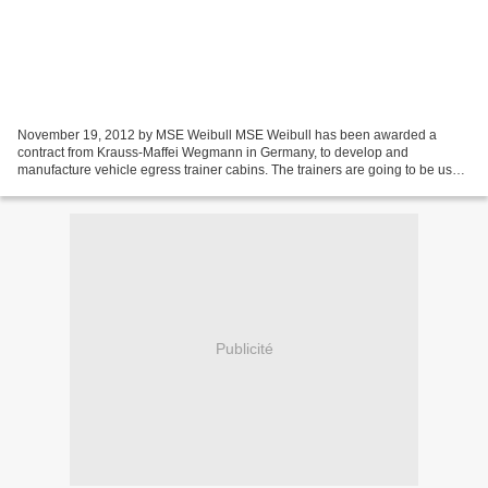
November 19, 2012 by MSE Weibull MSE Weibull has been awarded a
contract from Krauss-Maffei Wegmann in Germany, to develop and
manufacture vehicle egress trainer cabins. The trainers are going to be used
by the Swedish Armed Forces. With the new training...
Publicité