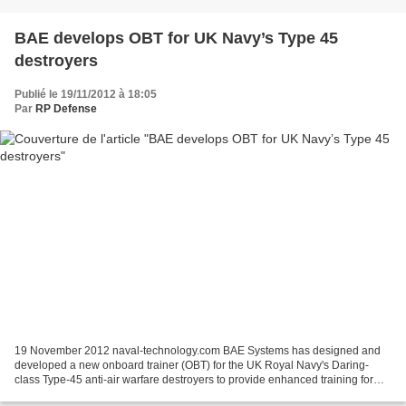
BAE develops OBT for UK Navy’s Type 45
destroyers
Publié le 19/11/2012 à 18:05
Par
RP Defense
19 November 2012 naval-technology.com BAE Systems has designed and
developed a new onboard trainer (OBT) for the UK Royal Navy's Daring-
class Type-45 anti-air warfare destroyers to provide enhanced training for
crew prior to their service aboard the vessels....