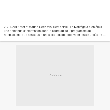
20/11/2012 Mer et marine Cette fois, c’est officiel. La Norvège a bien émis
une demande d’information dans le cadre du futur programme de
remplacement de ses sous-marins. Il s’agit de renouveler les six unités de la
classe Ula (type 210 allemand), mis...
Publicité