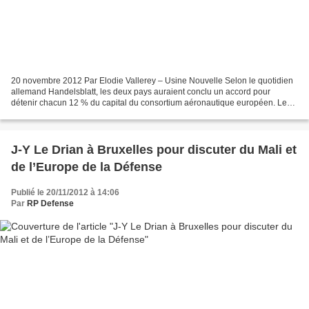
20 novembre 2012 Par Elodie Vallerey – Usine Nouvelle Selon le quotidien
allemand Handelsblatt, les deux pays auraient conclu un accord pour
détenir chacun 12 % du capital du consortium aéronautique européen. Le
projet de fusion d’EADS avec BAE Systems...
J-Y Le Drian à Bruxelles pour discuter du Mali et
de l’Europe de la Défense
Publié le 20/11/2012 à 14:06
Par
RP Defense