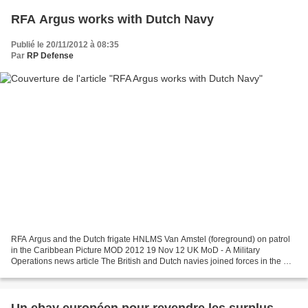
RFA Argus works with Dutch Navy
Publié le 20/11/2012 à 08:35
Par
RP Defense
RFA Argus and the Dutch frigate HNLMS Van Amstel (foreground) on patrol
in the Caribbean Picture MOD 2012 19 Nov 12 UK MoD - A Military
Operations news article The British and Dutch navies joined forces in the war
on drugs when RFA Argus met up with the...