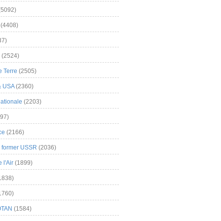
(5092)
(4408)
37)
(2524)
 Terre
(2505)
& USA
(2360)
ationale
(2203)
97)
ce
(2166)
& former USSR
(2036)
l'Air
(1899)
1838)
1760)
OTAN
(1584)