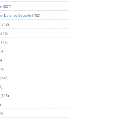
er
(827)
m Défense Sécurité
(782)
(748)
A
(730)
y
(726)
5)
5)
54)
(646)
9)
(615)
)
4)