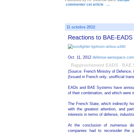
Published by RP Defense
dans
europe
commenter cet article
…
11 octobre 2012
Reactions to BAE-EADS 
Oct. 11, 2012
defense-aerospace.com
Rapprochement EADS - BAE 
(Source: French Ministry of Defence; 
(Issued in French only; unofficial tra
EADs and BAE Systems have announced
of their combination, and which were 
The French State, which indirectly h
with the greatest attention, and parti
interests in terms of defense, industr
At the conclusion of numerous dis
companies had to reconsider the p