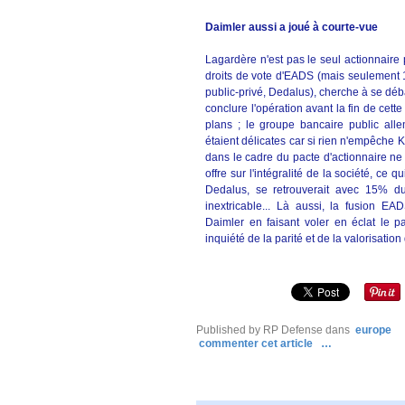
Daimler aussi a joué à courte-vue
Lagardère n'est pas le seul actionnaire p
droits de vote d'EADS (mais seulement 1
public-privé, Dedalus), cherche à se déb
conclure l'opération avant la fin de cet
plans ; le groupe bancaire public all
étaient délicates car si rien n'empêche Kf
dans le cadre du pacte d'actionnaire ne
offre sur l'intégralité de la société, ce
Dedalus, se retrouverait avec 15% d
inextricable... Là aussi, la fusion EA
Daimler en faisant voler en éclat le p
inquiété de la parité et de la valorisation
Published by RP Defense
dans
europe
commenter cet article
…