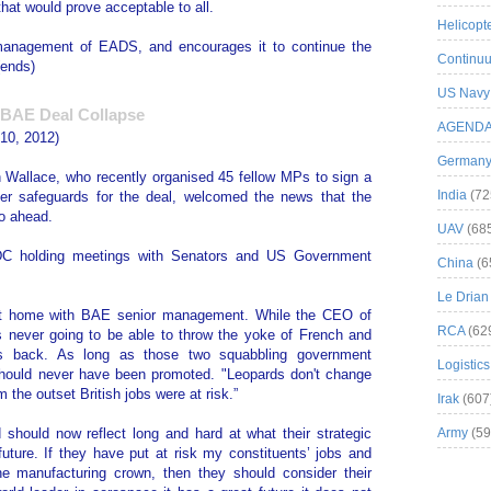
hat would prove acceptable to all.
Helicopt
 management of EADS, and encourages it to continue the
Continuu
(ends)
US Navy
 BAE Deal Collapse
AGEND
10, 2012)
German
allace, who recently organised 45 fellow MPs to sign a
India
(72
nger safeguards for the deal, welcomed the news that the
o ahead.
UAV
(68
DC holding meetings with Senators and US Government
China
(6
Le Drian
 hit home with BAE senior management. While the CEO of
RCA
(62
 never going to be able to throw the yoke of French and
 his back. As long as those two squabbling government
Logistics
should never have been promoted. "Leopards don't change
m the outset British jobs were at risk.”
Irak
(607
hould now reflect long and hard at what their strategic
Army
(59
uture. If they have put at risk my constituents’ jobs and
he manufacturing crown, then they should consider their