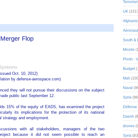
Terroris
UK
(151
Afghanist
Aéronau
Merger Flop
South & 
Missile
(
Photo - 
Systems
Budget
(
issued Oct. 10, 2012)
Mali
(100
nslation by defense-aerospace.com)
Naval
(9
 they will not pursue their discussions on the subject
made public last September 12.
Syrie
(96
olds 15% of the equity of EADS, has examined the project
Défense 
cularly its implications for the protection of its national
Daesh
(8
ial strategy and employment.
drones
(
cussions with all stakeholders, managers of the two
roject because it did not seem possible to reach an
Syria
(83