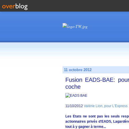
11 octobre 2012
Fusion EADS-BAE: pourq
coche
11/10/2012
Valérie Lion, pour L'Express
Les Etats ne sont pas les seuls res
actionnaires privés d'EADS, Lagardère e
tout à y gagner à terme...