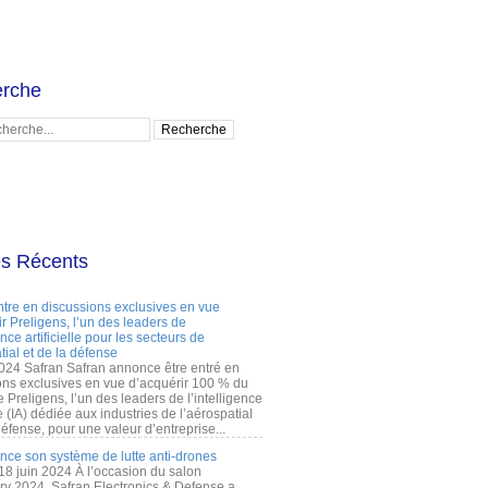
rche
es Récents
ntre en discussions exclusives en vue
r Preligens, l’un des leaders de
gence artificielle pour les secteurs de
tial et de la défense
2024 Safran Safran annonce être entré en
ons exclusives en vue d’acquérir 100 % du
e Preligens, l’un des leaders de l’intelligence
lle (IA) dédiée aux industries de l’aérospatial
défense, pour une valeur d’entreprise...
ance son système de lutte anti-drones
 18 juin 2024 À l’occasion du salon
ry 2024, Safran Electronics & Defense a