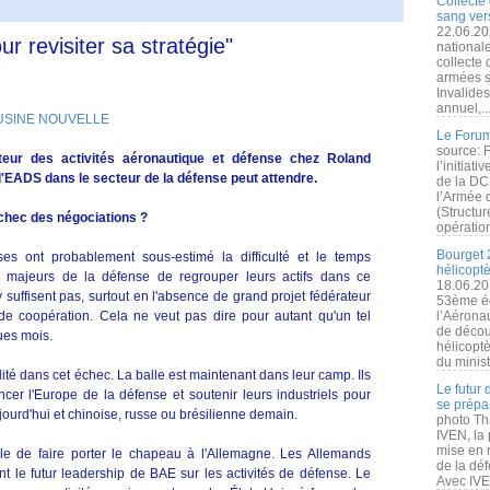
Collecte 
sang vers
22.06.20
ur revisiter sa stratégie"
nationale
collecte
armées s
Invalide
annuel,..
 USINE NOUVELLE
Le Forum
source: 
teur des activités aéronautique et défense chez Roland
l’initiat
'EADS dans le secteur de la défense peut attendre.
de la DC
l’Armée 
(Structur
échec des négociations ?
opération
Bourget 
ses ont probablement sous-estimé la difficulté et le temps
hélicopt
s majeurs de la défense de regrouper leurs actifs dans ce
18.06.20
suffisent pas, surtout en l'absence de grand projet fédérateur
53ème éd
e coopération. Cela ne veut pas dire pour autant qu'un tel
l’Aérona
de découv
ues mois.
hélicopt
du minist
ité dans cet échec. La balle est maintenant dans leur camp. Ils
Le futur
cer l'Europe de la défense et soutenir leurs industriels pour
se prépa
jourd'hui et chinoise, russe ou brésilienne demain.
photo Th
IVEN, la 
mise en r
e de faire porter le chapeau à l'Allemagne. Les Allemands
de la dé
nt le futur leadership de BAE sur les activités de défense. Le
Avec IVEN