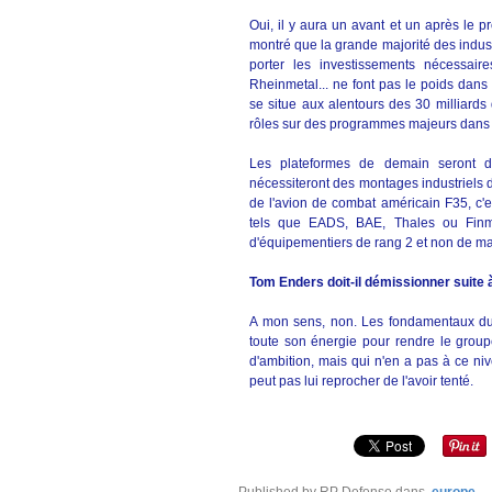
Oui, il y aura un avant et un après le 
montré que la grande majorité des industr
porter les investissements nécessair
Rheinmetal... ne font pas le poids dans l
se situe aux alentours des 30 milliards 
rôles sur des programmes majeurs dans 
Les plateformes de demain seront d
nécessiteront des montages industriels
de l'avion de combat américain F35, c'e
tels que EADS, BAE, Thales ou Finme
d'équipementiers de rang 2 et non de ma
Tom Enders doit-il démissionner suite 
A mon sens, non. Les fondamentaux du 
toute son énergie pour rendre le groupe
d'ambition, mais qui n'en a pas à ce nive
peut pas lui reprocher de l'avoir tenté.