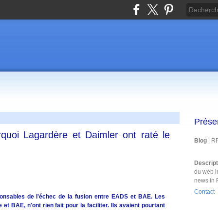
Prése
uoi Lagardère et Daimler ont raté le
Blog
: R
Descrip
du web i
news in 
Contact
ponsables de l'échec de la fusion entre EADS et BAE. Les
t BAE, n'ont rien fait pour la faciliter. Ils avaient pourtant