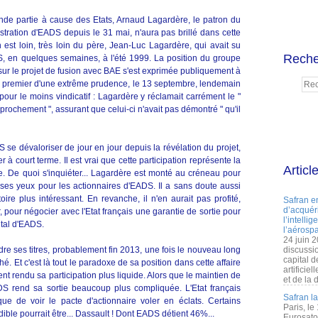
de partie à cause des Etats, Arnaud Lagardère, le patron du
stration d'EADS depuis le 31 mai, n'aura pas brillé dans cette
 est loin, très loin du père, Jean-Luc Lagardère, qui avait su
Reche
S, en quelques semaines, à l'été 1999. La position du groupe
ur le projet de fusion avec BAE s'est exprimée publiquement à
 premier d'une extrême prudence, le 13 septembre, lendemain
, pour le moins vindicatif : Lagardère y réclamait carrément le "
rochement ", assurant que celui-ci n'avait pas démontré " qu'il
 se dévaloriser de jour en jour depuis la révélation du projet,
 à court terme. Il est vrai que cette participation représente la
Articl
re. De quoi s'inquiéter... Lagardère est monté au créneau pour
à ses yeux pour les actionnaires d'EADS. Il a sans doute aussi
ire plus intéressant. En revanche, il n'en aurait pas profité,
Safran e
d’acquéri
 pour négocier avec l'Etat français une garantie de sortie pour
l’intelli
ital d'EADS.
l’aérospa
24 juin 
re ses titres, probablement fin 2013, une fois le nouveau long
discussi
capital d
hé. Et c'est là tout le paradoxe de sa position dans cette affaire
artificie
t rendu sa participation plus liquide. Alors que le maintien de
et de la 
ADS rend sa sortie beaucoup plus compliquée. L'Etat français
Safran l
que de voir le pacte d'actionnaire voler en éclats. Certains
Paris, le
ible pourrait être... Dassault ! Dont EADS détient 46%...
Eurosato