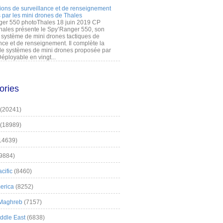
ions de surveillance et de renseignement
 par les mini drones de Thales
er 550 photoThales 18 juin 2019 CP
hales présente le Spy’Ranger 550, son
système de mini drones tactiques de
nce et de renseignement. Il complète la
 systèmes de mini drones proposée par
éployable en vingt...
ories
(20241)
(18989)
14639)
9884)
cific
(8460)
erica
(8252)
 Maghreb
(7157)
iddle East
(6838)