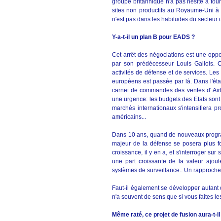
groupe britannique n'a pas hésité à tour
sites non productifs au Royaume-Uni à l
n'est pas dans les habitudes du secteur 
Y-a-t-il un plan B pour EADS ?
Cet arrêt des négociations est une oppo
par son prédécesseur Louis Gallois. 
activités de défense et de services. Les 
européens est passée par là. Dans l'éta
carnet de commandes des ventes d' Airb
une urgence: les budgets des Etats sont
marchés internationaux s'intensifiera p
américains...
Dans 10 ans, quand de nouveaux program
majeur de la défense se posera plus fo
croissance, il y en a, et s'interroger sur
une part croissante de la valeur ajouté
systèmes de surveillance.. Un rapproche
Faut-il également se développer autant 
n'a souvent de sens que si vous faites l
Même raté, ce projet de fusion aura-t-i