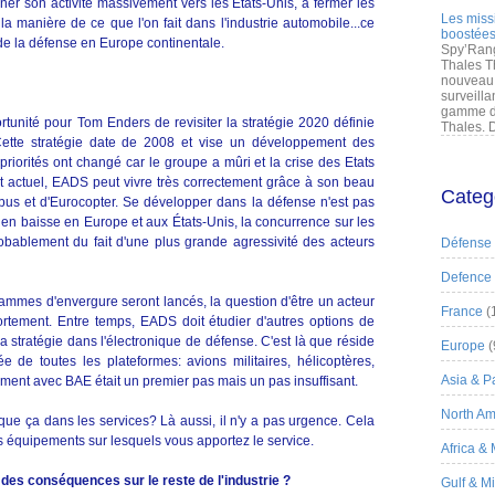
ner son activité massivement vers les États-Unis, à fermer les
Les miss
a manière de ce que l'on fait dans l'industrie automobile...ce
boostées
de la défense en Europe continentale.
Spy’Rang
Thales T
nouveau 
surveilla
gamme de
rtunité pour Tom Enders de revisiter la stratégie 2020 définie
Thales. D
Cette stratégie date de 2008 et vise un développement des
priorités ont changé car le groupe a mûri et la crise des Etats
t actuel, EADS peut vivre très correctement grâce à son beau
Categ
us et d'Eurocopter. Se développer dans la défense n'est pas
 en baisse en Europe et aux États-Unis, la concurrence sur les
robablement du fait d'une plus grande agressivité des acteurs
Défense
Defence
mes d'envergure seront lancés, la question d'être un acteur
France
(
rtement. Entre temps, EADS doit étudier d'autres options de
 sa stratégie dans l'électronique de défense. C'est là que réside
Europe
(
e de toutes les plateformes: avions militaires, hélicoptères,
Asia & Pa
ment avec BAE était un premier pas mais un pas insuffisant.
North Am
que ça dans les services? Là aussi, il n'y a pas urgence. Cela
es équipements sur lesquels vous apportez le service.
Africa &
l des conséquences sur le reste de l'industrie ?
Gulf & M