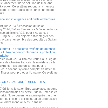
e lancement de sa solution de lutte anti-
kyjacker. Ce système répond à la menace
te des drones, aussi bien sur le champ de
u’à...
nce son intelligence artificielle embarquée
 19 juin 2024 À l’occasion du salon
ry 2024, Safran Electronics & Defense lance
gence artificielle ACE, pour « Advanced
 Engine ». Son objectif est d’intégrer des
s IA dans l’ensemble des produits de Safran
cs...
a fournir un deuxième système de défense
à l’Ukraine pour contribuer à la protection
rritoire
ales 07/06/2024 Thales Group Sous l’égide
ère des Armées français, le ministère de la
ukrainien a signé un contrat pour la
re d’un second système complet de défense
 Thales pour protéger l’Ukraine. Ce système
ORY 2024 : UNE ÉDITION TRÈS
UE
7 éditions, le salon Eurosatory accompagne
tions mondiales du secteur de la Défense et
curité. Notre décennie est marquée par une
ion de l’histoire et l’instauration progressive
el ordre mondial. Ainsi, dans un...