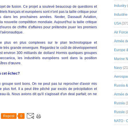
Industry
projet de fusion. Ce projet a soulevé beaucoup de questions et
iels français et européens sont n'ont pas la taille critique pour
Industrie
es dans les prochaines années. Nexter, Dassault Aviation,
a nouvelle compétition mondiale. Aujourd'hui la taille critique
USA
(37
d'euros de chiffre d'affaires pour prétendre jouer les premiers
l'aéronautique.
Air Force
Armée de
e plus en plus complexes sur le plan technologique et
 de très grande envergure. Regardez le coût de développement
Europe 
st environ 300 milliards de dollars! Hormis quelques groupes
ccanica, les industriels européens sont dans la position
Marine N
îtres d'œuvre.
Navy
(21
à cet échec?
Aerospa
groupe sont bons. On ne peut pas lui reprocher d'avoir mis
Russia 
 plus fort. Il a peut être pêché par excès de précipitation et
au-là. Nous avions dit qu'il s'agissait d'un deal parfait; on ne
Armée de 
Russia
(
Russie
(
Repost
0
NATO - 