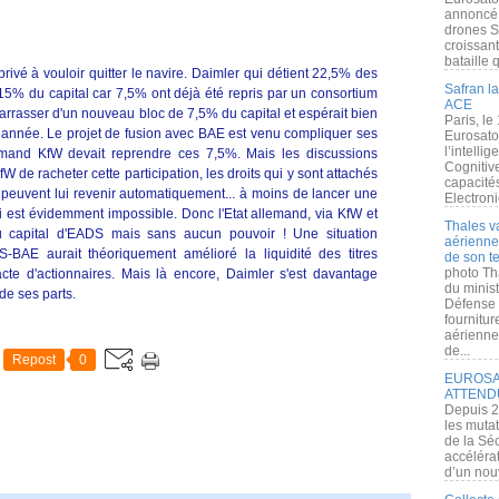
annoncé l
drones S
croissan
bataille q
rivé à vouloir quitter le navire. Daimler qui détient 22,5% des
Safran la
5% du capital car 7,5% ont déjà été repris par un consortium
ACE
arrasser d'un nouveau bloc de 7,5% du capital et espérait bien
Paris, le
te année. Le projet de fusion avec BAE est venu compliquer ses
Eurosato
l’intelli
emand KfW devait reprendre ces 7,5%. Mais les discussions
Cognitive
W de racheter cette participation, les droits qui y sont attachés
capacité
 peuvent lui revenir automatiquement... à moins de lancer une
Electroni
 qui est évidemment impossible. Donc l'Etat allemand, via KfW et
Thales v
u capital d'EADS mais sans aucun pouvoir ! Une situation
aérienne 
DS-BAE aurait théoriquement amélioré la liquidité des titres
de son te
photo Th
acte d'actionnaires. Mais là encore, Daimler s'est davantage
du minist
 de ses parts.
Défense 
fournitu
aérienne
de...
Repost
0
EUROSAT
ATTEND
Depuis 2
les muta
de la Sé
accélérat
d’un nouv