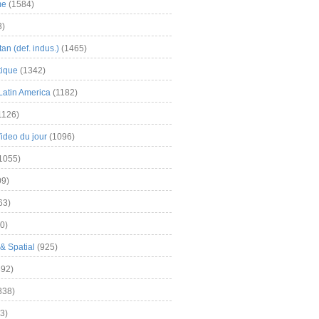
me
(1584)
3)
an (def. indus.)
(1465)
tique
(1342)
Latin America
(1182)
1126)
Video du jour
(1096)
1055)
9)
63)
0)
& Spatial
(925)
92)
838)
3)