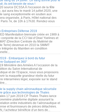
de sang du 14 juillet : Le sang donné pour le
é, ils ont besoin de vous !
20 source DCSSA À l'occasion de la fête
, qui aura lieu le mardi 14 juillet 2020, une
 de sang exceptionnelle en soutien aux
era organisée, à Paris, Hôtel national des
s Paris 7e, de 10h à 17h30. Rendez-vous
.
 Entreprises Défense 2019
FED Manifestation biennale créée en 1989 à
ive conjointe de la CCI Val-d’Oise/ Yvelines et
MAT (Direction Centrale du Matériel de
de Terre) devenue en 2010 la SIMMT
e Intégrée du Maintien en condition
nelle...
2019 - Embarquez à bord du futur
ère Guépard en 360°
19 Ministère des Armées A l’occasion de la
ition du Salon International de
utique et de l’Espace, nous vous proposons
rir la maquette grandeur réelle du futur
ère interarmées léger, exposée sur le stand
ère...
 de la supply chain aéronautique sécurisée
re grâce aux technologies de Thales
ales 17 juin 2019 CP Thales Thales lance
première plateforme digitale assurant la
elation entre industriels de l’aéronautique et
fense et fournisseurs de pièces détachées.
, l’acheteur bénéficie d’un tiers de...