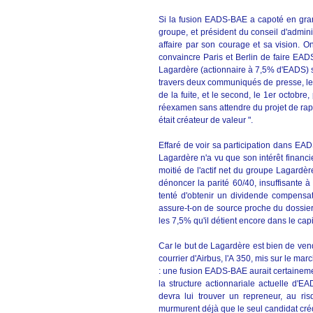
Si la fusion EADS-BAE a capoté en gran
groupe, et président du conseil d'admini
affaire par son courage et sa vision. On
convaincre Paris et Berlin de faire EAD
Lagardère (actionnaire à 7,5% d'EADS) s
travers deux communiqués de presse, le
de la fuite, et le second, le 1er octobre
réexamen sans attendre du projet de rapp
était créateur de valeur ".
Effaré de voir sa participation dans EADS
Lagardère n'a vu que son intérêt financier
moitié de l'actif net du groupe Lagardè
dénoncer la parité 60/40, insuffisante 
tenté d'obtenir un dividende compensato
assure-t-on de source proche du dossier,
les 7,5% qu'il détient encore dans le cap
Car le but de Lagardère est bien de vend
courrier d'Airbus, l'A 350, mis sur le marc
: une fusion EADS-BAE aurait certainemen
la structure actionnariale actuelle d'E
devra lui trouver un repreneur, au ris
murmurent déjà que le seul candidat créd