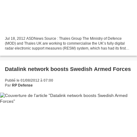
Jul 18, 2012 ASDNews Source : Thales Group The Ministry of Defence
(MOD) and Thales UK are working to commercialise the UK’s fully digital
radar electronic support measures (RESM) system, which has had its first
use in the Royal Navy’s Type 45 destroyer...
Datalink network boosts Swedish Armed Forces
Publié le 01/08/2012 à 07:00
Par
RP Defense