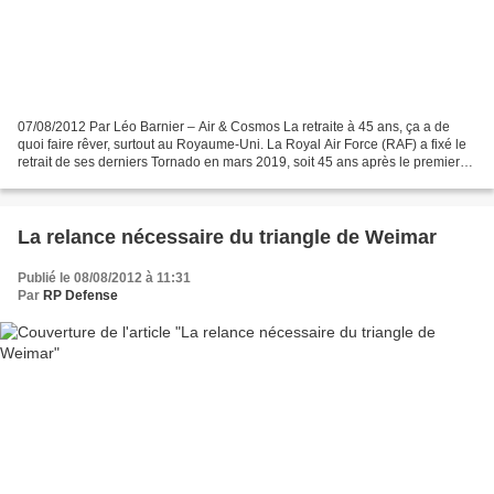
07/08/2012 Par Léo Barnier – Air & Cosmos La retraite à 45 ans, ça a de
quoi faire rêver, surtout au Royaume-Uni. La Royal Air Force (RAF) a fixé le
retrait de ses derniers Tornado en mars 2019, soit 45 ans après le premier
vol du vénérable avion de combat...
La relance nécessaire du triangle de Weimar
Publié le 08/08/2012 à 11:31
Par
RP Defense