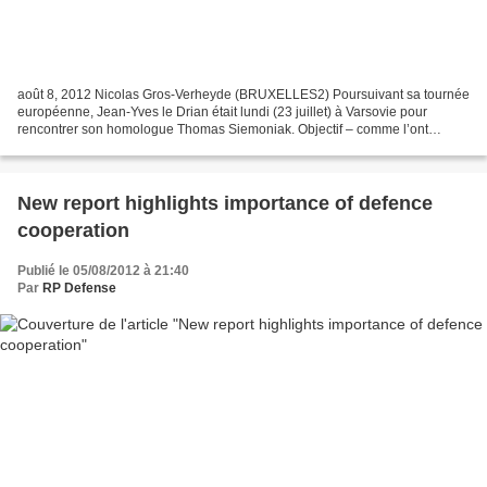
août 8, 2012 Nicolas Gros-Verheyde (BRUXELLES2) Poursuivant sa tournée
européenne, Jean-Yves le Drian était lundi (23 juillet) à Varsovie pour
rencontrer son homologue Thomas Siemoniak. Objectif – comme l’ont
rappelé les deux ministres : « relancer la...
New report highlights importance of defence
cooperation
Publié le 05/08/2012 à 21:40
Par
RP Defense