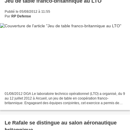
Jeu de table franco-britannique au LTO
Publié le 05/08/2012 à 11:55
Par
RP Defense
01/08/2012 DGA Le laboratoire technico opérationnel (LTO) a organisé, du 9
au 12 juillet 2012 à Arcueil, un jeu de table en coopération franco-
britannique. Engageant des équipes conjointes, cet exercice a permis de
valider et d’affiner les doctrines et...
Le Rafale se distingue au salon aéronautique