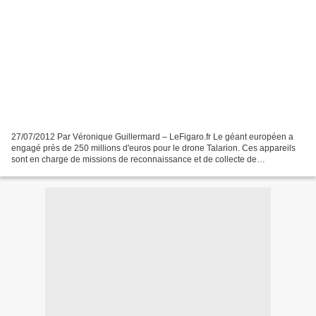
27/07/2012 Par Véronique Guillermard – LeFigaro.fr Le géant européen a
engagé près de 250 millions d'euros pour le drone Talarion. Ces appareils
sont en charge de missions de reconnaissance et de collecte de
renseignements «Talarion est mort. Le programme...