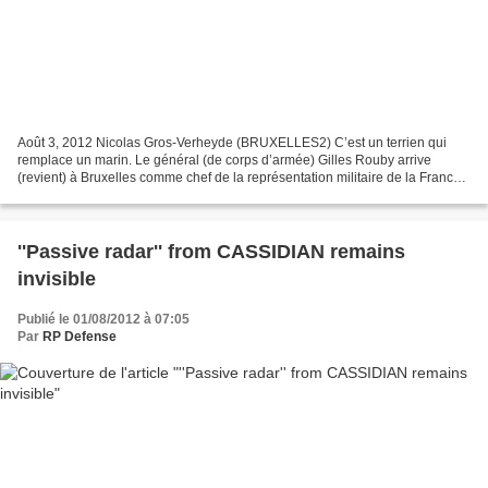
Août 3, 2012 Nicolas Gros-Verheyde (BRUXELLES2) C’est un terrien qui
remplace un marin. Le général (de corps d’armée) Gilles Rouby arrive
(revient) à Bruxelles comme chef de la représentation militaire de la France
tant auprès de l’Union européenne que...
''Passive radar'' from CASSIDIAN remains
invisible
Publié le 01/08/2012 à 07:05
Par
RP Defense