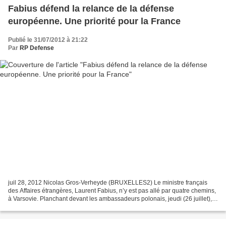
Fabius défend la relance de la défense
européenne. Une priorité pour la France
Publié le 31/07/2012 à 21:22
Par
RP Defense
juil 28, 2012 Nicolas Gros-Verheyde (BRUXELLES2) Le ministre français
des Affaires étrangères, Laurent Fabius, n’y est pas allé par quatre chemins,
à Varsovie. Planchant devant les ambassadeurs polonais, jeudi (26 juillet), il
a consacré son speech à...