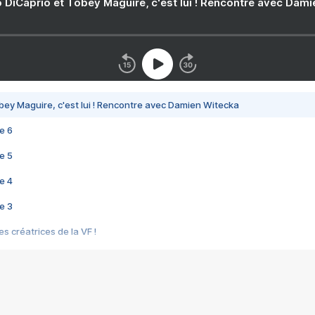
 DiCaprio et Tobey Maguire, c'est lui ! Rencontre avec Dam
bey Maguire, c'est lui ! Rencontre avec Damien Witecka
e 6
e 5
e 4
e 3
s créatrices de la VF !
e 2
e 1
e Mektoub My Love arrive enfin ! Rencontre avec Shaïn Boumedine et Sal