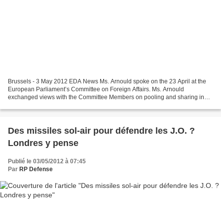
Brussels - 3 May 2012 EDA News Ms. Arnould spoke on the 23 April at the
European Parliament’s Committee on Foreign Affairs. Ms. Arnould
exchanged views with the Committee Members on pooling and sharing in
the Defence Sector, specifically the role of the...
Des missiles sol-air pour défendre les J.O. ?
Londres y pense
Publié le 03/05/2012 à 07:45
Par
RP Defense