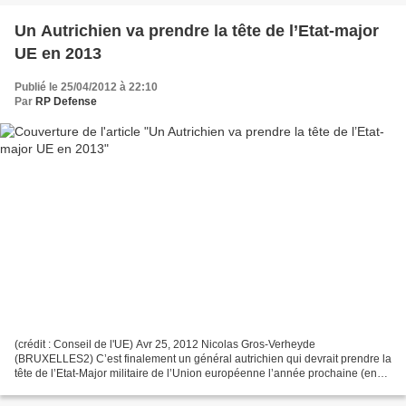
Un Autrichien va prendre la tête de l’Etat-major
UE en 2013
Publié le 25/04/2012 à 22:10
Par
RP Defense
(crédit : Conseil de l'UE) Avr 25, 2012 Nicolas Gros-Verheyde
(BRUXELLES2) C’est finalement un général autrichien qui devrait prendre la
tête de l’Etat-Major militaire de l’Union européenne l’année prochaine (en
mai 2013) pour remplacer le général néerlandais...