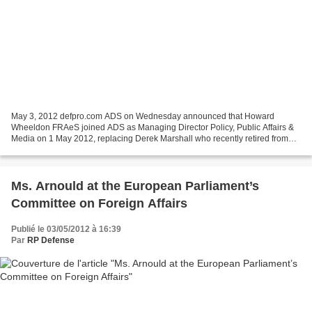
May 3, 2012 defpro.com ADS on Wednesday announced that Howard
Wheeldon FRAeS joined ADS as Managing Director Policy, Public Affairs &
Media on 1 May 2012, replacing Derek Marshall who recently retired from
this position. Howard Wheeldon has been a specialist...
Ms. Arnould at the European Parliament’s
Committee on Foreign Affairs
Publié le 03/05/2012 à 16:39
Par
RP Defense