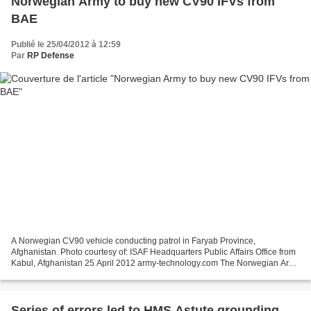
Norwegian Army to buy new CV90 IFVs from
BAE
Publié le 25/04/2012 à 12:59
Par
RP Defense
A Norwegian CV90 vehicle conducting patrol in Faryab Province,
Afghanistan. Photo courtesy of: ISAF Headquarters Public Affairs Office from
Kabul, Afghanistan 25 April 2012 army-technology.com The Norwegian Army
is set to receive additional new and upgraded...
Series of errors led to HMS Astute grounding,