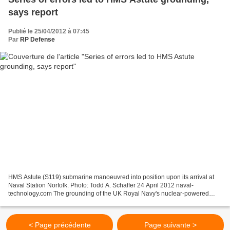
says report
Publié le 25/04/2012 à 07:45
Par
RP Defense
HMS Astute (S119) submarine manoeuvred into position upon its arrival at
Naval Station Norfolk. Photo: Todd A. Schaffer 24 April 2012 naval-
technology.com The grounding of the UK Royal Navy's nuclear-powered
submarine, HMS Astute (S119) off the west coast...
< Page précédente
Page suivante >