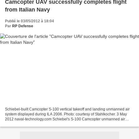
Camcopter UAV successfully completes flight
from Italian Navy
Publié le 03/05/2012 à 18:04
Par
RP Defense
Schiebel-built Camcopter S-100 vertical takeoff and landing unmanned air
system displayed during ILA 2006. Photo: courtesy of Stahlkocher. 3 May
2012 naval-technology.com Schiebel's S-100 Camcopter unmanned air
system (UAS), powered by a new heavy fuel...