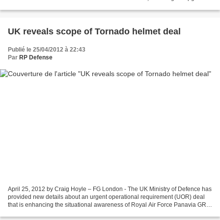
to two of the nation's Robinson...
UK reveals scope of Tornado helmet deal
Publié le 25/04/2012 à 22:43
Par
RP Defense
April 25, 2012 by Craig Hoyle – FG London - The UK Ministry of Defence has
provided new details about an urgent operational requirement (UOR) deal
that is enhancing the situational awareness of Royal Air Force Panavia GR4
strike aircraft crews in Afghanistan....