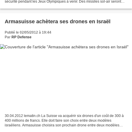
sécurité pendant les Jeux Olympiques à venir. Des missiles sol-air seront
installés sur les toits des bâtiments....
Armasuisse achètera ses drones en Israël
Publié le 02/05/2012 à 19:44
Par
RP Defense
30.04.2012 lematin.ch La Suisse va acquérir six drones d'un coût de 300 à
400 millions de francs. Elle doit faire son choix entre deux modèles
israéliens. Armasuisse choisira son prochain drone entre deux modèles
israéliens. Israeli Aerospace Industries...