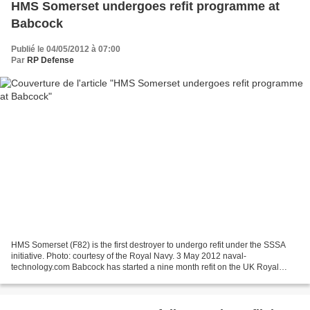
HMS Somerset undergoes refit programme at
Babcock
Publié le 04/05/2012 à 07:00
Par
RP Defense
HMS Somerset (F82) is the first destroyer to undergo refit under the SSSA
initiative. Photo: courtesy of the Royal Navy. 3 May 2012 naval-
technology.com Babcock has started a nine month refit on the UK Royal
Navy's Type 23 guided-missile frigate, HMS...