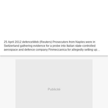
25 April 2012 defenceWeb (Reuters) Prosecutors from Naples were in
Switzerland gathering evidence for a probe into Italian state-controlled
aerospace and defence company Finmeccanica for allegedly setting up
slush funds for bribes, judicial sources said....
Publicité