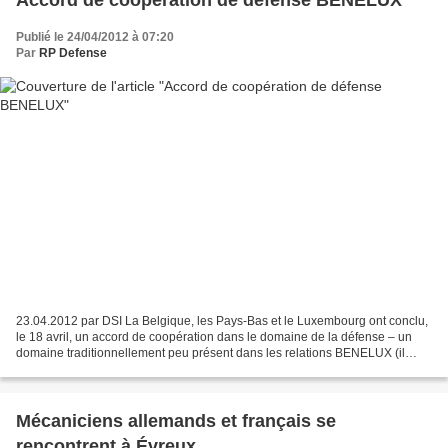
Accord de coopération de défense BENELUX
Publié le 24/04/2012 à 07:20
Par
RP Defense
23.04.2012 par DSI La Belgique, les Pays-Bas et le Luxembourg ont conclu,
le 18 avril, un accord de coopération dans le domaine de la défense – un
domaine traditionnellement peu présent dans les relations BENELUX (il
avait été question un temps d’un navire...
Mécaniciens allemands et français se
rencontrent à Évreux