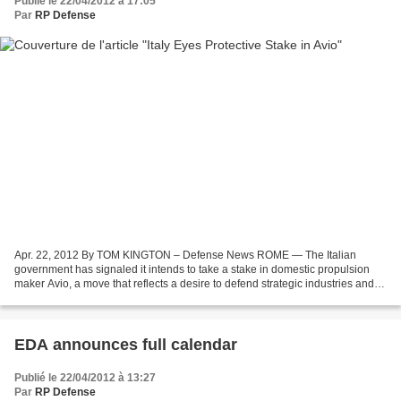
Publié le 22/04/2012 à 17:05
Par
RP Defense
Apr. 22, 2012 By TOM KINGTON – Defense News ROME — The Italian
government has signaled it intends to take a stake in domestic propulsion
maker Avio, a move that reflects a desire to defend strategic industries and
could halt a possible French move for...
EDA announces full calendar
Publié le 22/04/2012 à 13:27
Par
RP Defense