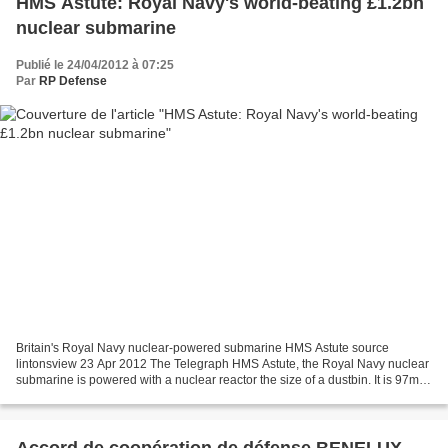
HMS Astute: Royal Navy's world-beating £1.2bn
nuclear submarine
Publié le 24/04/2012 à 07:25
Par
RP Defense
Britain's Royal Navy nuclear-powered submarine HMS Astute source
lintonsview 23 Apr 2012 The Telegraph HMS Astute, the Royal Navy nuclear
submarine is powered with a nuclear reactor the size of a dustbin. It is 97m
long, the equivalent of 10 London buses,...