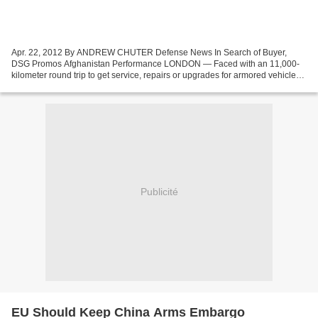
Apr. 22, 2012 By ANDREW CHUTER Defense News In Search of Buyer,
DSG Promos Afghanistan Performance LONDON — Faced with an 11,000-
kilometer round trip to get service, repairs or upgrades for armored vehicles
battered by the Taliban and the environment...
Publicité
EU Should Keep China Arms Embargo