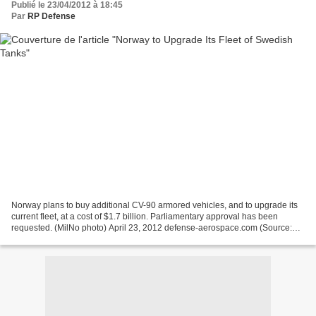
Publié le 23/04/2012 à 18:45
Par
RP Defense
Norway plans to buy additional CV-90 armored vehicles, and to upgrade its
current fleet, at a cost of $1.7 billion. Parliamentary approval has been
requested. (MilNo photo) April 23, 2012 defense-aerospace.com (Source:
Radio Sweden; posted April 21, 2012)...