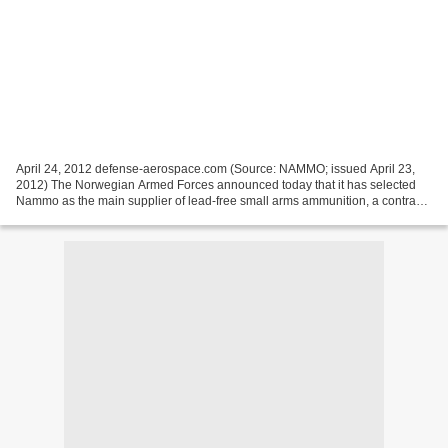
April 24, 2012 defense-aerospace.com (Source: NAMMO; issued April 23,
2012) The Norwegian Armed Forces announced today that it has selected
Nammo as the main supplier of lead-free small arms ammunition, a contract
worth half a billion Norwegian Kroner,...