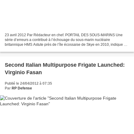
23 avril 2012 Par Rédacteur en chef. PORTAIL DES SOUS-MARINS Une
série d’erreurs a contribué à l’échouage du sous-marin nucléaire
britannique HMS Astute près de l’île écossaise de Skye en 2010, indique un
rapport rendu public ce jour. Le sous-marin était...
Second Italian Multipurpose Frigate Launched:
Virginio Fasan
Publié le 24/04/2012 à 07:35
Par
RP Defense