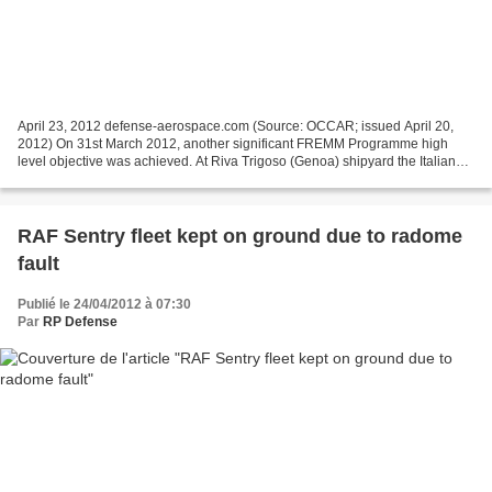
April 23, 2012 defense-aerospace.com (Source: OCCAR; issued April 20,
2012) On 31st March 2012, another significant FREMM Programme high
level objective was achieved. At Riva Trigoso (Genoa) shipyard the Italian
frigate “Virginio FASAN” was launched....
RAF Sentry fleet kept on ground due to radome
fault
Publié le 24/04/2012 à 07:30
Par
RP Defense