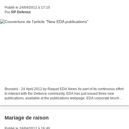
Publié le 24/04/2012 à 17:15
Par
RP Defense
Brussels - 24 April 2012 by Raquel EDA News As part of its continuous effort
to interact with the Defence community, EDA has just issued three new
publications, available at the publications webpage: EDA corporate brochure
(also available in pdf downloadable...
Mariage de raison
Publié le 24/04/2012 à 16:40