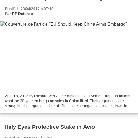
Publié le 23/04/2012 à 07:10
Par
RP Defense
April 18, 2012 by Richard Weitz - the-diplomat.com Some European nations
want the 20-year embargo on sales to China lifted. Their arguments are
strong, but the arguments for not lifting it are stronger. Last month, I was in
Sweden meeting with think tank...
Italy Eyes Protective Stake in Avio