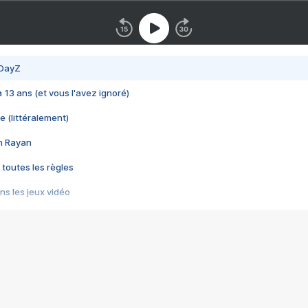
 DayZ
 a 13 ans (et vous l'avez ignoré)
e (littéralement)
im Rayan
 toutes les règles
s les jeux vidéo
us choquant de Rockstar ? - Le scandale BULLY
e plus moche de Steam
du RÊVE tourne au CAUCHEMAR
pendant 8 heures